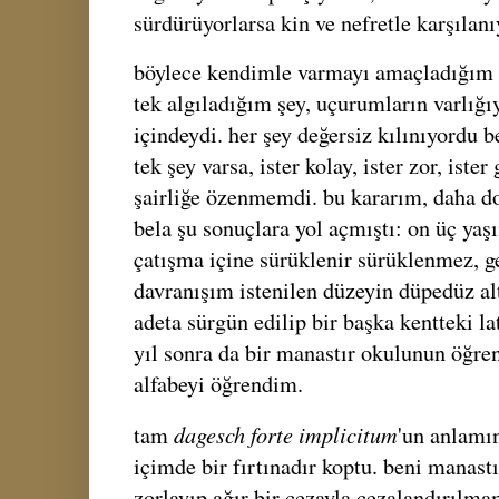
sürdürüyorlarsa kin ve nefretle karşılanı
böylece kendimle varmayı amaçladığım 
tek algıladığım şey, uçurumların varlığıyd
içindeydi. her şey değersiz kılınıyordu 
tek şey varsa, ister kolay, ister zor, ister
şairliğe özenmemdi. bu kararım, daha d
bela şu sonuçlara yol açmıştı: on üç yaş
çatışma içine sürüklenir sürüklenmez, g
davranışım istenilen düzeyin düpedüz al
adeta sürgün edilip bir başka kentteki l
yıl sonra da bir manastır okulunun öğre
alfabeyi öğrendim.
dagesch forte implicitum
tam
'un anlamı
içimde bir fırtınadır koptu. beni manas
zorlayıp ağır bir cezayla cezalandırılma