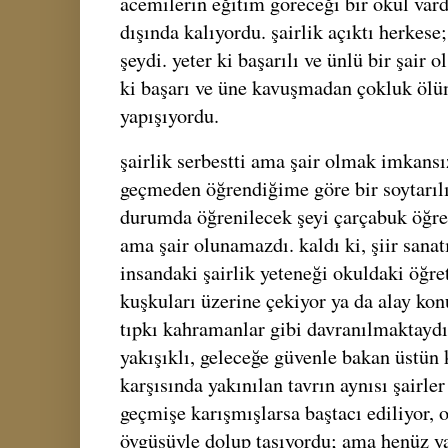
acemilerin eğitim göreceği bir okul vardı
dışında kalıyordu. şairlik açıktı herkese;
şeydi. yeter ki başarılı ve ünlü bir şair
ki başarı ve üne kavuşmadan çokluk ölü
yapışıyordu.
şairlik serbestti ama şair olmak imkansı
geçmeden öğrendiğime göre bir soytarılı
durumda öğrenilecek şeyi çarçabuk öğren
ama şair olunamazdı. kaldı ki, şiir sanat
insandaki şairlik yeteneği okuldaki öğre
kuşkuları üzerine çekiyor ya da alay kon
tıpkı kahramanlar gibi davranılmaktaydı
yakışıklı, geleceğe güvenle bakan üstün 
karşısında yakınılan tavrın aynısı şairle
geçmişe karışmışlarsa baştacı ediliyor, o
övgüsüyle dolup taşıyordu; ama henüz ya