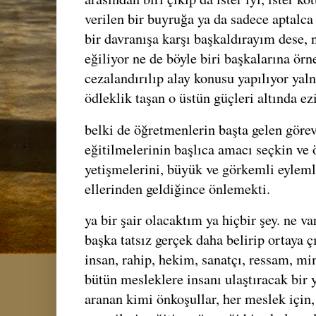
verilen bir buyruğa ya da sadece aptalca
bir davranışa karşı başkaldırayım dese,
eğiliyor ne de böyle biri başkalarına örn
cezalandırılıp alay konusu yapılıyor yal
ödleklik taşan o üstün güçleri altında ez
belki de öğretmenlerin başta gelen göre
eğitilmelerinin başlıca amacı seçkin ve 
yetişmelerini, büyük ve görkemli eyleml
ellerinden geldiğince önlemekti.
ya bir şair olacaktım ya hiçbir şey. ne va
başka tatsız gerçek daha belirip ortaya ç
insan, rahip, hekim, sanatçı, ressam, mi
bütün mesleklere insanı ulaştıracak bir y
aranan kimi önkoşullar, her meslek için