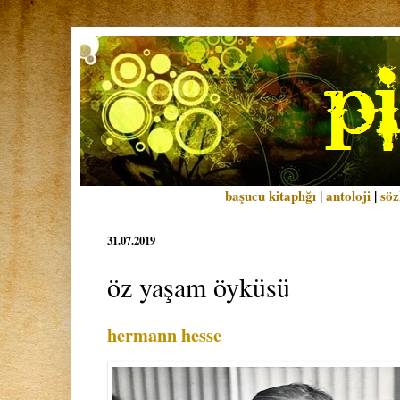
başucu kitaplığı
|
antoloji
|
söz
31.07.2019
öz yaşam öyküsü
hermann hesse