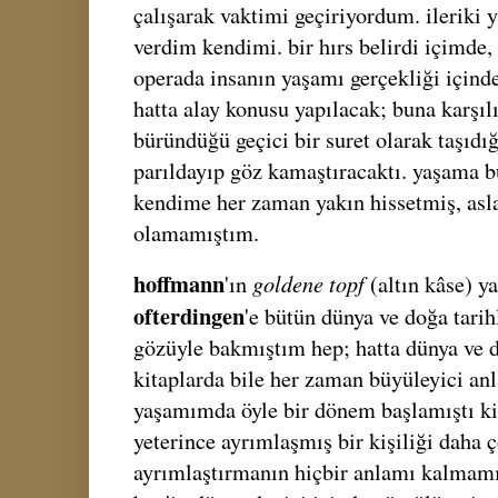
çalışarak vaktimi geçiriyordum. ileriki 
verdim kendimi. bir hırs belirdi içimde, 
operada insanın yaşamı gerçekliği içind
hatta alay konusu yapılacak; buna karşılı
büründüğü geçici bir suret olarak taşıdığı
parıldayıp göz kamaştıracaktı. yaşama 
kendime her zaman yakın hissetmiş, asla
olamamıştım.
hoffmann
goldene topf
'ın
(altın kâse) y
ofterdingen
'e bütün dünya ve doğa tarih
gözüyle bakmıştım hep; hatta dünya ve do
kitaplarda bile her zaman büyüleyici an
yaşamımda öyle bir dönem başlamıştı k
yeterince ayrımlaşmış bir kişiliği daha 
ayrımlaştırmanın hiçbir anlamı kalmamış