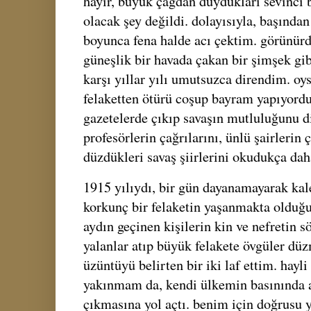
hayır, büyük çağdan duydukları sevinci
olacak şey değildi. dolayısıyla, başından
boyunca fena halde acı çektim. görünürd
güneşlik bir havada çakan bir şimşek gi
karşı yıllar yılı umutsuzca direndim. o
felaketten ötürü coşup bayram yapıyordu.
gazetelerde çıkıp savaşın mutluluğunu dil
profesörlerin çağrılarını, ünlü şairlerin
düzdükleri savaş şiirlerini okudukça da
1915 yılıydı, bir gün dayanamayarak kal
korkunç bir felaketin yaşanmakta olduğu
aydın geçinen kişilerin kin ve nefretin
yalanlar atıp büyük felakete övgüler d
üzüntüyü belirten bir iki laf ettim. hayl
yakınmam da, kendi ülkemin basınında a
çıkmasına yol açtı. benim için doğrusu y