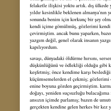
felaketle ilişkisi yoktu artık. dış ülkede
yıldır kesinlikle beklenen almanya'nın y
sonunda benim için korkunç bir şey olm
kendi içime gömülmüş, gözlerimi kendi 
çevirmiştim. ancak bunu yaparken, baze
yazgım değil, genel olarak insanın yazg
kapılıyordum.
savaşı, dünyadaki öldürme hırsını, serse
düşkünlüğünü ve ödlekliği olduğu gibi 
keşfetmiş; önce kendime karşı beslediğ
küçümsemelerden el çekmiş; gözlerimi 
enine boyuna gözden geçirmiştim. karm
doğayı, yeniden suçsuzluğu bulacağıma i
ansızın içimde parlamış; bazen de umut
gerçekten kendine gelen herkes bir kez y