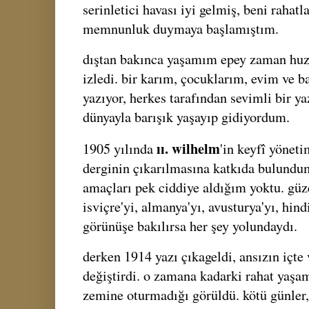
serinletici havası iyi gelmiş, beni rahat
memnunluk duymaya başlamıştım.
dıştan bakınca yaşamım epey zaman huzur 
izledi. bir karım, çocuklarım, evim ve b
yazıyor, herkes tarafından sevimli bir ya
dünyayla barışık yaşayıp gidiyordum.
ıı. wilhelm
1905 yılında
'in keyfî yöneti
derginin çıkarılmasına katkıda bulundum
amaçları pek ciddiye aldığım yoktu. güze
isviçre'yi, almanya'yı, avusturya'yı, hin
görünüşe bakılırsa her şey yolundaydı.
derken 1914 yazı çıkageldi, ansızın içte 
değiştirdi. o zamana kadarki rahat yaşa
zemine oturmadığı görüldü. kötü günler