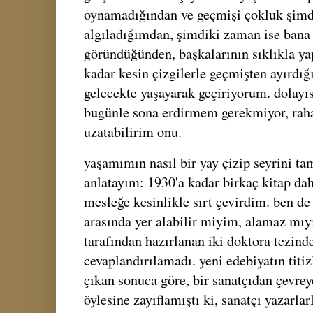
oynamadığından ve geçmişi çokluk şimd
algıladığımdan, şimdiki zaman ise bana 
göründüğünden, başkalarının sıklıkla yap
kadar kesin çizgilerle geçmişten ayırd
gelecekte yaşayarak geçiriyorum. dolay
bugünle sona erdirmem gerekmiyor, raha
uzatabilirim onu.
yaşamımın nasıl bir yay çizip seyrini t
anlatayım: 1930'a kadar birkaç kitap da
mesleğe kesinlikle sırt çevirdim. ben de 
arasında yer alabilir miyim, alamaz mıy
tarafından hazırlanan iki doktora tezind
cevaplandırılamadı. yeni edebiyatın titi
çıkan sonuca göre, bir sanatçıdan çevre
öylesine zayıflamıştı ki, sanatçı yazarlar