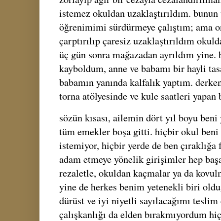
istemez okuldan uzaklaştırıldım. bunun ü
öğrenimimi sürdürmeye çalıştım; ama or
çarptırılıp çaresiz uzaklaştırıldım okuld
üç gün sonra mağazadan ayrıldım yine. 
kayboldum, anne ve babamı bir hayli tas
babamın yanında kalfalık yaptım. derken,
torna atölyesinde ve kule saatleri yapan 
sözün kısası, ailemin dört yıl boyu beni
tüm emekler boşa gitti. hiçbir okul beni
istemiyor, hiçbir yerde de ben çıraklığa
adam etmeye yönelik girişimler hep başa
rezaletle, okuldan kaçmalar ya da kovul
yine de herkes benim yetenekli biri old
dürüst ve iyi niyetli sayılacağımı teslim
çalışkanlığı da elden bırakmıyordum hiç