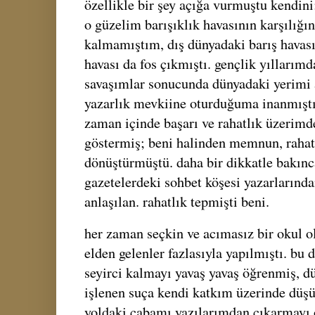
özellikle bir şey açığa vurmuştu kendin
o güzelim barışıklık havasının karşılığı
kalmamıştım, dış dünyadaki barış havası
havası da fos çıkmıştı. gençlik yıllarım
savaşımlar sonucunda dünyadaki yerimi 
yazarlık mevkiine oturduğuma inanmıştı
zaman içinde başarı ve rahatlık üzerimde
göstermiş; beni halinden memnun, rahat
dönüştürmüştü. daha bir dikkatle bakınca
gazetelerdeki sohbet köşesi yazarlarınd
anlaşılan. rahatlık tepmişti beni.
her zaman seçkin ve acımasız bir okul ol
elden gelenler fazlasıyla yapılmıştı. bu
seyirci kalmayı yavaş yavaş öğrenmiş, dü
işlenen suça kendi katkım üzerinde düş
yoldaki çabamı yazılarımdan çıkarmayı