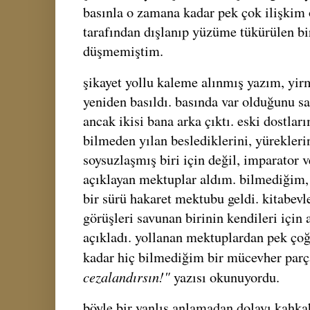
basınla o zamana kadar pek çok ilişki
tarafından dışlanıp yüzüme tükürülen b
düşmemiştim.
şikayet yollu kaleme alınmış yazım, yir
yeniden basıldı. basında var olduğunu 
ancak ikisi bana arka çıktı. eski dostla
bilmeden yılan beslediklerini, yürekler
soysuzlaşmış biri için değil, imparator v
açıklayan mektuplar aldım. bilmediğim
bir sürü hakaret mektubu geldi. kitabevle
görüşleri savunan birinin kendileri için 
açıkladı. yollanan mektuplardan pek ço
kadar hiç bilmediğim bir mücevher parç
cezalandırsın!"
yazısı okunuyordu.
böyle bir yanlış anlamadan dolayı kahk