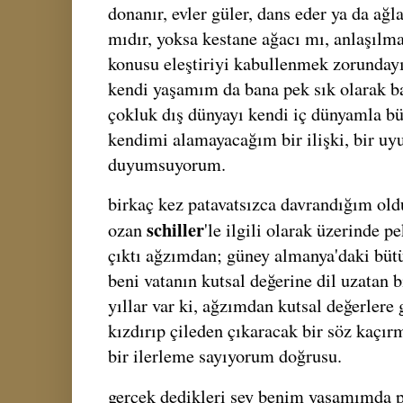
donanır, evler güler, dans eder ya da ağl
mıdır, yoksa kestane ağacı mı, anlaşılm
konusu eleştiriyi kabullenmek zorunday
kendi yaşamım da bana pek sık olarak ba
çokluk dış dünyayı kendi iç dünyamla b
kendimi alamayacağım bir ilişki, bir uy
duyumsuyorum.
birkaç kez patavatsızca davrandığım old
schiller
ozan
'le ilgili olarak üzerinde 
çıktı ağzımdan; güney almanya'daki bütü
beni vatanın kutsal değerine dil uzatan b
yıllar var ki, ağzımdan kutsal değerlere
kızdırıp çileden çıkaracak bir söz kaç
bir ilerleme sayıyorum doğrusu.
gerçek dedikleri şey benim yaşamımda p