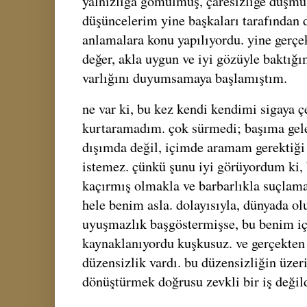
yalnızlığa gömülmüş, çaresizliğe düşmü
düşüncelerim yine başkaları tarafından 
anlamalara konu yapılıyordu. yine gerç
değer, akla uygun ve iyi gözüyle baktığ
varlığını duyumsamaya başlamıştım.
ne var ki, bu kez kendi kendimi sigaya 
kurtaramadım. çok sürmedi; başıma gel
dışımda değil, içimde aramam gerektiği
istemez. çünkü şunu iyi görüyordum ki, 
kaçırmış olmakla ve barbarlıkla suçlam
hele benim asla. dolayısıyla, dünyada ol
uyuşmazlık başgöstermişse, bu benim iç
kaynaklanıyordu kuşkusuz. ve gerçekten 
düzensizlik vardı. bu düzensizliğin üze
dönüştürmek doğrusu zevkli bir iş değild