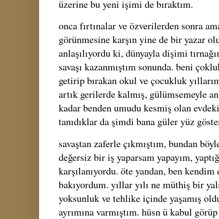
üzerine bu yeni işimi de bıraktım.
onca fırtınalar ve özverilerden sonra a
görünmesine karşın yine de bir yazar ol
anlaşılıyordu ki, dünyayla dişimi tırna
savaşı kazanmıştım sonunda. beni çokl
getirip bırakan okul ve çocukluk yılları
artık gerilerde kalmış, gülümsemeyle a
kadar benden umudu kesmiş olan evdekil
tanıdıklar da şimdi bana güler yüz göst
savaştan zaferle çıkmıştım, bundan böyle
değersiz bir iş yaparsam yapayım, yaptığ
karşılanıyordu. öte yandan, ben kendim
bakıyordum. yıllar yılı ne müthiş bir yal
yoksunluk ve tehlike içinde yaşamış ol
ayrımına varmıştım. hüsn ü kabul görüp