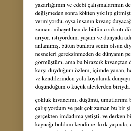
yazarlığımın ve edebi çalışmalarımın d
değişmeden sonra kökten yıkılıp gitmişt
vermiyordu. oysa insanın kıvanç duyacağ
zaman. nihayet ben de bütün o sıkıntı d
arıyor, istiyordum. yaşam ve dünyada ad
anlammış, bütün bunlara senin olsun diy
nesneleri gereksinmeden de dünyanın pe
görmüştüm. ama bu birazcık kıvançtan 
karşı duyduğum özlem, içimde yanan, h
ve kendilerinden yola koyularak dünyayı
düşündüğüm o küçük alevlerden biriydi.
çokluk kıvancımı, düşümü, umutlarımı b
çalışıyordum ve pek çok zaman bu bir şi
gerçekten imdadıma yetişti. ve derken bi
kaynağı buldum kendime. kırk yaşında, 