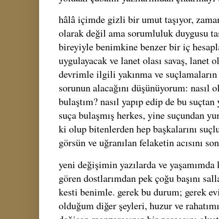
hâlâ içimde gizli bir umut taşıyor, zam
olarak değil ama sorumluluk duygusu ta
bireyiyle benimkine benzer bir iç hesap
uygulayacak ve lanet olası savaş, lanet o
devrimle ilgili yakınma ve suçlamaların 
sorunun alacağını düşünüyorum: nasıl o
bulaştım? nasıl yapıp edip de bu suçtan
suça bulaşmış herkes, yine suçundan yunu
ki olup bitenlerden hep başkalarını suçl
görsün ve uğranılan felaketin acısını so
yeni değişimin yazılarda ve yaşamımda 
gören dostlarımdan pek çoğu başını sall
kesti benimle. gerek bu durum; gerek ev
olduğum diğer şeyleri, huzur ve rahatı