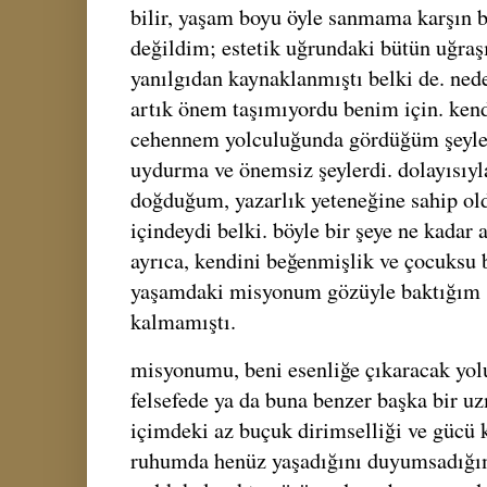
bilir, yaşam boyu öyle sanmama karşın be
değildim; estetik uğrundaki bütün uğraş
yanılgıdan kaynaklanmıştı belki de. ne
artık önem taşımıyordu benim için. ken
cehennem yolculuğunda gördüğüm şeyler
uydurma ve önemsiz şeylerdi. dolayısıyl
doğduğum, yazarlık yeteneğine sahip o
içindeydi belki. böyle bir şeye ne kada
ayrıca, kendini beğenmişlik ve çocuksu 
yaşamdaki misyonum gözüyle baktığım ş
kalmamıştı.
misyonumu, beni esenliğe çıkaracak yolu
felsefede ya da buna benzer başka bir uz
içimdeki az buçuk dirimselliği ve gücü
ruhumda henüz yaşadığını duyumsadığım 