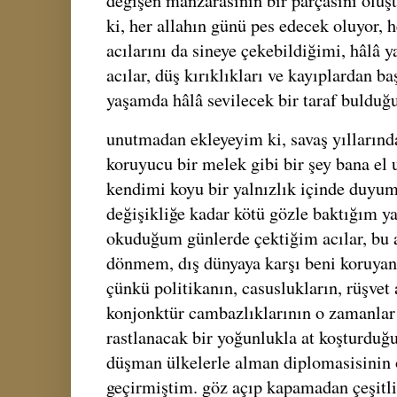
değişen manzarasının bir parçasını oluş
ki, her allahın günü pes edecek oluyor, 
acılarını da sineye çekebildiğimi, hâlâ 
acılar, düş kırıklıkları ve kayıplardan b
yaşamda hâlâ sevilecek bir taraf buldu
unutmadan ekleyeyim ki, savaş yıllarında
koruyucu bir melek gibi bir şey bana el u
kendimi koyu bir yalnızlık içinde duyu
değişikliğe kadar kötü gözle baktığım y
okuduğum günlerde çektiğim acılar, bu a
dönmem, dış dünyaya karşı beni koruyan 
çünkü politikanın, casuslukların, rüşvet 
konjonktür cambazlıklarının o zamanlar
rastlanacak bir yoğunlukla at koşturduğu
düşman ülkelerle alman diplomasisinin o
geçirmiştim. göz açıp kapamadan çeşitli