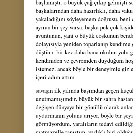
başlamıştı. o büyük çağ çıkıp gelmişti s
başkalarından daha hazırlıklı, daha vak
yakaladığını söyleyemem doğrusu. beni 
ayıran bir şey varsa, başka pek çok kişi
avuntunun, yani o büyük coşkunun bend
dolayısıyla yeniden toparlanıp kendime 
düştüm. bir kez daha bana okulun yolu g
kendimden ve çevremden duyduğum hoşn
istemez. ancak böyle bir deneyimle gizl
içeri adım attım.
savaşın ilk yılında başımdan geçen küçük
unutmamışımdır. büyük bir sahra hastan
değişen dünyaya bir gönüllü olarak anlam
uydurmanın yolunu arıyor, böyle bir ş
görmüyordum. yaralıların tedavi edildiği
matmazelle tanıştım. varlıklı biri olduğ