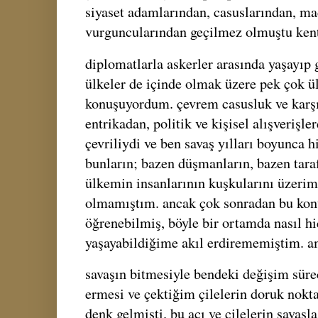
siyaset adamlarından, casuslarından, m
vurguncularından geçilmez olmuştu ken
diplomatlarla askerler arasında yaşayıp 
ülkeler de içinde olmak üzere pek çok ü
konuşuyordum. çevrem casusluk ve karşı 
entrikadan, politik ve kişisel alışverişl
çevriliydi ve ben savaş yılları boyunca 
bunların; bazen düşmanların, bazen taraf
ülkemin insanlarının kuşkularını üzeri
olmamıştım. ancak çok sonradan bu konu
öğrenebilmiş, böyle bir ortamda nasıl h
yaşayabildiğime akıl erdirememiştim. a
savaşın bitmesiyle bendeki değişim sür
ermesi ve çektiğim çilelerin doruk nokt
denk gelmişti. bu acı ve çilelerin savaşl