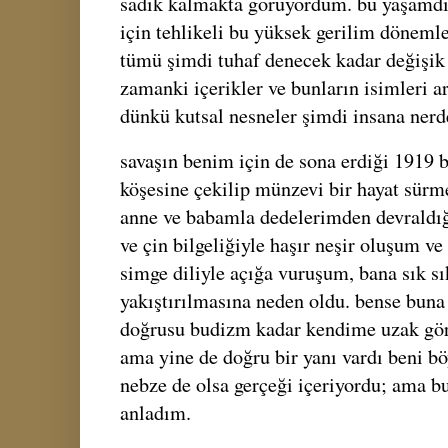
sadık kalmakta görüyordum. bu yaşamdı i
için tehlikeli bu yüksek gerilim dönemle
tümü şimdi tuhaf denecek kadar değişik
zamanki içerikler ve bunların isimleri 
dünkü kutsal nesneler şimdi insana nerd
savaşın benim için de sona erdiği 1919 b
köşesine çekilip münzevi bir hayat sürm
anne ve babamla dedelerimden devraldığı
ve çin bilgeliğiyle haşır neşir oluşum v
simge diliyle açığa vuruşum, bana sık sı
yakıştırılmasına neden oldu. bense bun
doğrusu budizm kadar kendime uzak gör
ama yine de doğru bir yanı vardı beni bö
nebze de olsa gerçeği içeriyordu; ama b
anladım.