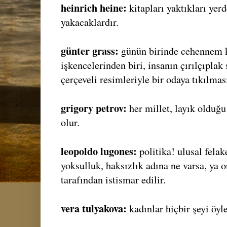
heinrich heine:
kitapları yaktıkları yer
yakacaklardır.
günter grass:
günün birinde cehennem k
işkencelerinden biri, insanın çırılçıplak
çerçeveli resimleriyle bir odaya tıkılması
grigory petrov:
her millet, layık olduğu
olur.
leopoldo lugones:
politika! ulusal fela
yoksulluk, haksızlık adına ne varsa, ya 
tarafından istismar edilir.
vera tulyakova:
kadınlar hiçbir şeyi öyl