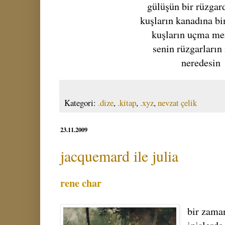
gülüşün bir rüzgar
kuşların kanadına bi
kuşların uçma me
senin rüzgarların
neredesin
Kategori:
.dize
,
.kitap
,
.xyz
,
nevzat çelik
23.11.2009
jacquemard ile julia
rene char
bir zaman