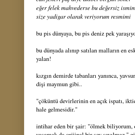
eğer felek mahvederse bu değersiz ismi
size yadigar olarak veriyorum resmimi
bu pis dünyaya, bu pis deniz pek yaraşıyo
bu dünyada alınıp satılan malların en esk
yalan!
kızgın demirde tabanları yanınca, yavsu
dişi maymun gibi..
"çöküntü devirlerinin en açık ispatı, ikt
hale gelmesidir."
intihar eden bir şair: "ölmek biliyorum, 
yaşamak da orijinal bir şey sayılmaz." gi