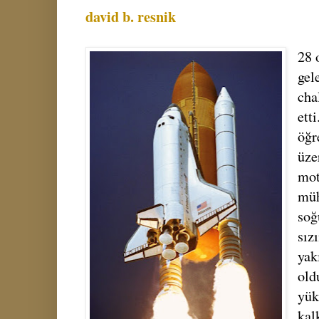
david b. resnik
28 
gel
cha
ett
öğr
üze
mot
müh
soğ
sız
yak
old
yük
kal