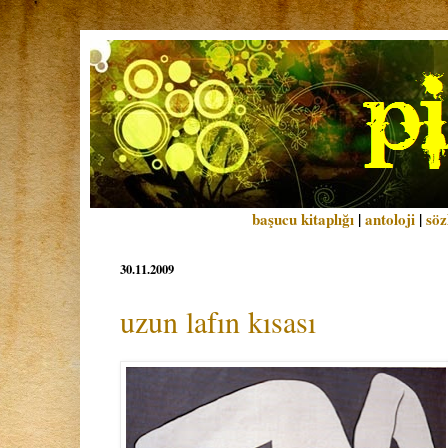
başucu kitaplığı
|
antoloji
|
söz
30.11.2009
uzun lafın kısası