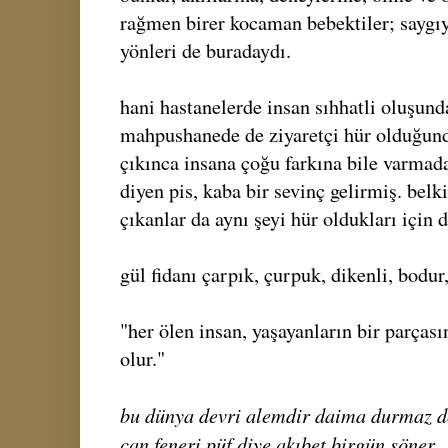
rağmen birer kocaman bebektiler; saygıy
yönleri de buradaydı.
hani hastanelerde insan sıhhatli oluşund
mahpushanede de ziyaretçi hür olduğund
çıkınca insana çoğu farkına bile varmad
diyen pis, kaba bir sevinç gelirmiş. bel
çıkanlar da aynı şeyi hür oldukları için d
gül fidanı çarpık, çurpuk, dikenli, bodur,
"her ölen insan, yaşayanların bir parças
olur."
bu dünya devri alemdir daima durmaz 
can feneri püf diye akıbet birgün söner