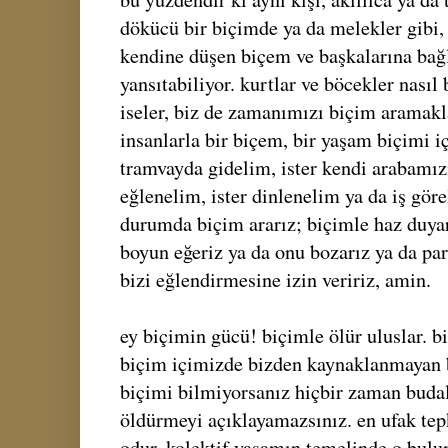
dökücü bir biçimde ya da melekler gibi,
kendine düşen biçem ve başkalarına bağl
yansıtabiliyor. kurtlar ve böcekler nası
iseler, biz de zamanımızı biçim aramakl
insanlarla bir biçem, bir yaşam biçimi iç
tramvayda gidelim, ister kendi arabamızı
eğlenelim, ister dinlenelim ya da iş gör
durumda biçim ararız; biçimle haz duyar
boyun eğeriz ya da onu bozarız ya da pa
bizi eğlendirmesine izin veririz, amin.
ey biçimin gücü! biçimle ölür uluslar. bi
biçim içimizde bizden kaynaklanmayan bi
biçimi bilmiyorsanız hiçbir zaman budal
öldürmeyi açıklayamazsınız. en ufak te
odur. kolektif yaşamın temelinde o bulun