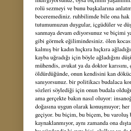
rolü sezmeyi ve bunu başkalarına anlatm
beceremediniz. ruhbilimde bile ona hak 
tutumumuzun duygular, içgüdüler ve düş
sanmaya devam ediyorsunuz ve biçimi yap
gibi görmek eğilimindesiniz. ölen kocası
kalmış bir kadın hıçkıra hıçkıra ağladığ
kayba uğradığı için böyle ağladığını dü
mühendis, avukat ya da doktor karısını, 
öldürdüğünde, onun kendisini kan döküc
sanıyorsunuz. bir politikacı budalaca k
sözleri söylediği için onun budala oldu
ama gerçekte bakın nasıl oluyor: insan
doğasına uygun olarak konuşmuyor; her 
geçiyor. bu biçim, bu biçem, bu varoluş
kaynaklanmıyor, aynı zamanda ona dıştan 
bu yüzdendir ki aynı kişi, akıllıca ya da