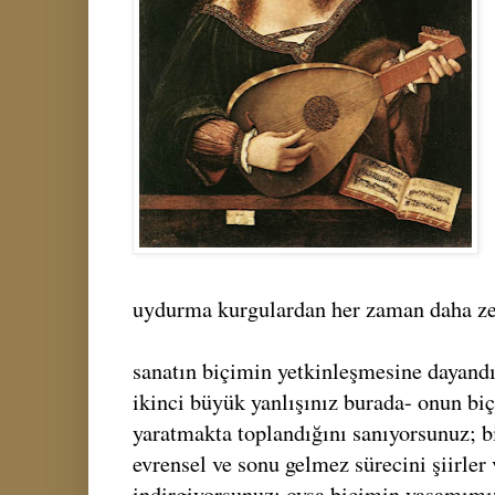
uydurma kurgulardan her zaman daha ze
sanatın biçimin yetkinleşmesine dayandığ
ikinci büyük yanlışınız burada- onun biç
yaratmakta toplandığını sanıyorsunuz; 
evrensel ve sonu gelmez sürecini şiirler
indirgiyorsunuz; oysa biçimin yaşamımı