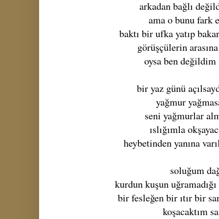
arkadan bağlı değild
ama o bunu fark 
baktı bir ufka yatıp bakar
görüşçülerin arasına
oysa ben değildim 
bir yaz günü açılsayd
yağmur yağmas
seni yağmurlar al
ıslığımla okşaya
heybetinden yanına varı
soluğum da
kurdun kuşun uğramadığı t
bir fesleğen bir ıtır bir 
koşacaktım s