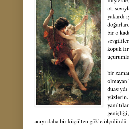
inişlerde
ot, seviy
yakardı ı
doğarlard
bir o kad
sevgilile
kopuk fır
uçurumla
bir zaman
olmayan b
duasıydı 
yüzlerin.
yanıltıla
genişliği
acıyı daha bir küçülten gökle ölçülürdü.