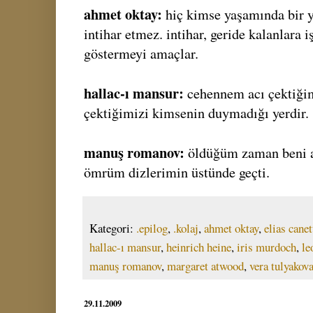
ahmet oktay:
hiç kimse yaşamında bir y
intihar etmez. intihar, geride kalanlara i
göstermeyi amaçlar.
hallac-ı mansur:
cehennem acı çektiğim
çektiğimizi kimsenin duymadığı yerdir.
manuş romanov:
öldüğüm zaman beni 
ömrüm dizlerimin üstünde geçti.
Kategori:
.epilog
,
.kolaj
,
ahmet oktay
,
elias canet
hallac-ı mansur
,
heinrich heine
,
iris murdoch
,
le
manuş romanov
,
margaret atwood
,
vera tulyakov
29.11.2009