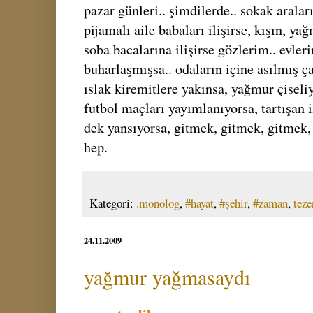
pazar günleri.. şimdilerde.. sokak arala
pijamalı aile babaları ilişirse, kışın, ya
soba bacalarına ilişirse gözlerim.. evler
buharlaşmışsa.. odaların içine asılmış ç
ıslak kiremitlere yakınsa, yağmur çiseli
futbol maçları yayımlanıyorsa, tartışan i
dek yansıyorsa, gitmek, gitmek, gitmek,
hep.
Kategori:
.monolog
,
#hayat
,
#şehir
,
#zaman
,
teze
24.11.2009
yağmur yağmasaydı