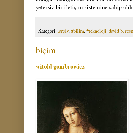
yetersiz bir iletişim sistemine sahip old
Kategori:
.arşiv
,
#bilim
,
#teknoloji
,
david b. res
biçim
witold gombrowicz