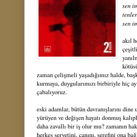
sen i
tenle
sen i
akıl 
çeşitl
yanılm
kötüs
zaman çelişmeli yaşadığımız halde, başka
kurmaya, duygularımızı birbiriyle hiç ay
çabalıyoruz.
eski adamlar, bütün davranışlarını dine
yürüyen ve değişen hayatı donmuş kalıp
daha zavallı bir iş olur mu? zamanın hak
herkes servetini, canını, şerefini ona ba