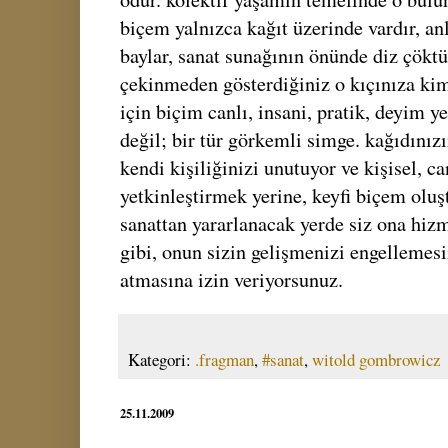
biçem yalnızca kağıt üzerinde vardır, anl
baylar, sanat sunağının önünde diz çökt
çekinmeden gösterdiğiniz o kıçınıza kim
için biçim canlı, insani, pratik, deyim y
değil; bir tür görkemli simge. kağıdınızı
kendi kişiliğinizi unutuyor ve kişisel, c
yetkinleştirmek yerine, keyfi biçem olu
sanattan yararlanacak yerde siz ona hiz
gibi, onun sizin gelişmenizi engellemesi
atmasına izin veriyorsunuz.
Kategori:
.fragman
,
#sanat
,
witold gombrowicz
25.11.2009