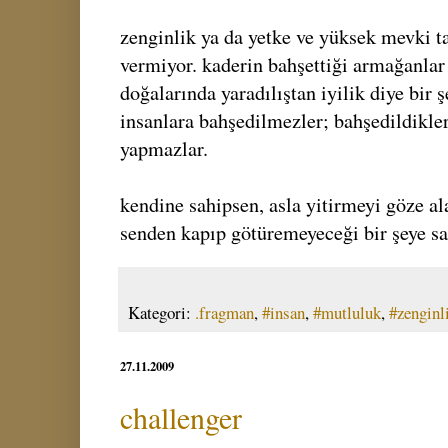
zenginlik ya da yetke ve yüksek mevki ta
vermiyor. kaderin bahşettiği armağanlar 
doğalarında yaradılıştan iyilik diye bir 
insanlara bahşedilmezler; bahşedildikleri
yapmazlar.
kendine sahipsen, asla yitirmeyi göze a
senden kapıp götüremeyeceği bir şeye sa
Kategori:
.fragman
,
#insan
,
#mutluluk
,
#zenginl
27.11.2009
challenger