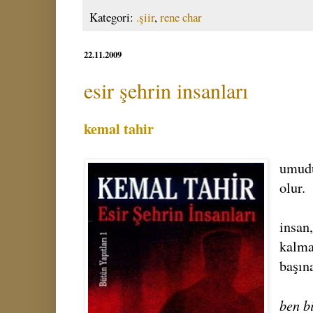
Kategori:
.şiir
,
rene char
22.11.2009
esir şehrin insanları
kemal tahir
umudu
olur.
insan,
kalma
başın
ben b