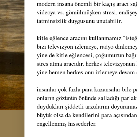
modern insana önemli bir kaçış aracı sağ
videoya vs. gömülmüşken stresi, endişeyi
tatminsizlik duygusunu unutabilir.
kitle eğlence aracını kullanmamız "isteğ
bizi televizyon izlemeye, radyo dinleme
yine de kitle eğlencesi, çoğumuzun bağım
stres atma aracıdır. herkes televizyonu
yine hemen herkes onu izlemeye devam 
insanlar çok fazla para kazansalar bile 
onların gözünün önünde salladığı parlak
duydukları şiddetli arzularını doyuramaz
büyük olsa da kendilerini para açısından
engellenmiş hissederler.