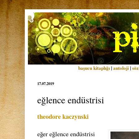
başucu kitaplığı
|
antoloji
|
söz
17.07.2019
eğlence endüstrisi
theodore kaczynski
eğer eğlence endüstrisi