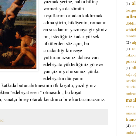
yazmak yerine, halka bilinç
a
(1)
vermek ya da sömürü
tocque
koşullarını ortadan kaldırmak
adle
adına şiirin, hikâyenin, romanın
döbli
en sıradanını yazmaya giriştiniz
white
tenny
mi, istediğiniz kadar yüksek
(2)
al
ülkülerden söz açın, bu
(1)
al
sıradanlığı kimseye
nakıpo
yutturamazsınız. dahası var:
püsk
edebiyata yüklediğiniz göreve
a
(1)
yan çizmiş olursunuz. çünkü
sağıro
edebiyatın dünyanın
senefel
 katkıda bulunabilmesinin ilk koşulu, yazdığınız
daude
ekten "edebiyat eseri" olmasıdır; bu koşul
ambros
maal
, sanatçı birey olarak kendinizi bile kurtaramazsınız.
anais
anaksi
franc
aci
a
(4)
andre 