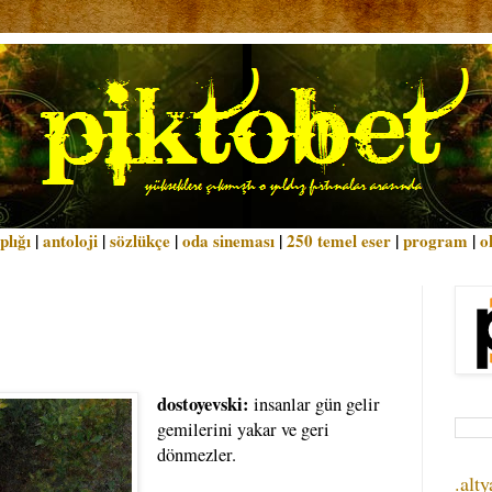
plığı
|
antoloji
|
sözlükçe
|
oda sineması
|
250 temel eser
|
program
|
o
dostoyevski:
insanlar gün gelir
gemilerini yakar ve geri
dönmezler.
.alty