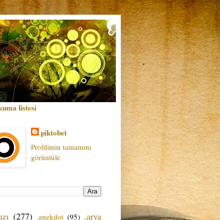
kuma listesi
piktobet
Profilimin tamamını
görüntüle
azı
(277)
.arya
.anekdot
(95)