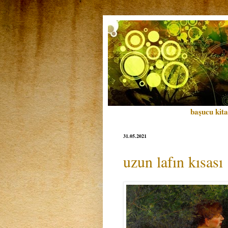
başucu kita
31.05.2021
uzun lafın kısası