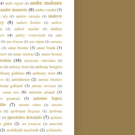
andre malraux
(4)
andre luguet
(1)
andre maurois
(9)
andre verdet
(3)
andrew
s ady
(1)
andrew carnegie
(1)
ey
(8)
andrew fletcher
(1)
andrew
andrey
an
(1)
andrew mueller
(1)
nov
(4)
andrey voznesenski
(1)
anke
(1)
ann druyan
(1)
ann rippin
(1)
annaeus
anne bronte
(3)
anne frank
(3)
s
(1)
anne sexton
(2)
annie besant
amott
(1)
nonim
(16)
anonymus valesianus
(1)
anthony burgess
us
(1)
anthony brant
(1)
nthony giddens
(6)
anthony storr
(6)
antisthenes
(2)
nos
(1)
antoine furetiere
toine galland
(3)
antoine lavoisier
(1)
i casas ros
(6)
antonin artaud
(3)
antonio lopez
io gramsci
(3)
llo
(7)
antonio salieri
(1)
antonio
hi
(1)
apollonialı diogenes
(1)
apollonie
apostolos doxiadis
(7)
r
(1)
apuleius
a güler
(2)
aravind
ara toranyan
(1)
(2)
archibald macleish
(2)
archimedes