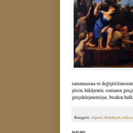
tanınmasına ve değiştirilmesine
şiirin, hikâyenin, romanın gerç
gerçekleşmemişse, bırakın halkı
Kategori:
.dipnot
,
#edebiyat
,
fethi n
26.05.2021