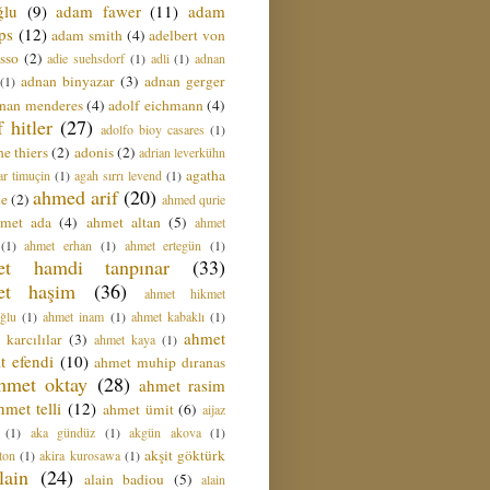
ğlu
(9)
adam fawer
(11)
adam
ips
(12)
adam smith
(4)
adelbert von
sso
(2)
adie suehsdorf
(1)
adli
(1)
adnan
adnan binyazar
(3)
adnan gerger
(1)
nan menderes
(4)
adolf eichmann
(4)
f hitler
(27)
adolfo bioy casares
(1)
e thiers
(2)
adonis
(2)
adrian leverkühn
agatha
ar timuçin
(1)
agah sırrı levend
(1)
ahmed arif
(20)
ie
(2)
ahmed qurie
hmet ada
(4)
ahmet altan
(5)
ahmet
(1)
ahmet erhan
(1)
ahmet ertegün
(1)
et hamdi tanpınar
(33)
et haşim
(36)
ahmet hikmet
ğlu
(1)
ahmet inam
(1)
ahmet kabaklı
(1)
ahmet
 karcılılar
(3)
ahmet kaya
(1)
t efendi
(10)
ahmet muhip dıranas
hmet oktay
(28)
ahmet rasim
hmet telli
(12)
ahmet ümit
(6)
aijaz
(1)
aka gündüz
(1)
akgün akova
(1)
akşit göktürk
ton
(1)
akira kurosawa
(1)
lain
(24)
alain badiou
(5)
alain