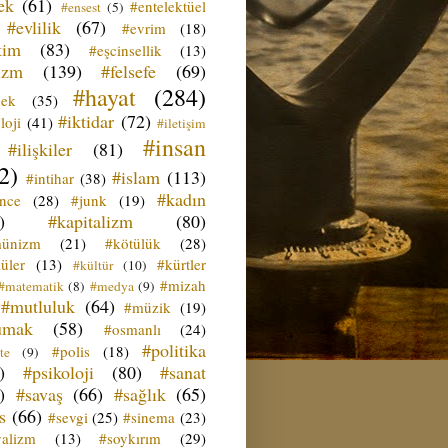
ek
(61)
#entelektüel
#ensest
(5)
#evlilik
(67)
#evrim
(18)
tim
(83)
#eşcinsellik
(13)
izm
(139)
#felsefe
(69)
#hayat
(284)
çek
(35)
#iktidar
(72)
loji
(41)
#iletişim
#insan
#ilişkiler
(81)
2)
#islam
(113)
#intihar
(38)
#kadın
ence
(28)
#junk
(19)
)
#kapitalizm
(80)
ünizm
(21)
#kötülük
(28)
üler
(13)
#kürtler
#kültür
(10)
#mizah
#matematik
(8)
#medya
(9)
#mutluluk
(64)
#müzik
(19)
umak
(58)
#osmanlı
(24)
#politika
#polis
(18)
te
(9)
)
#psikoloji
(80)
#sanat
)
#savaş
(66)
#sağlık
(65)
s
(66)
#sevgi
(25)
#sinema
(23)
yalizm
(13)
#soykırım
(29)