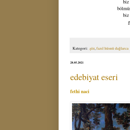
biz
bölmüş
biz
g
Kategori:
.şiir
,
fazıl hüsnü dağlarca
28.05.2021
edebiyat eseri
fethi naci