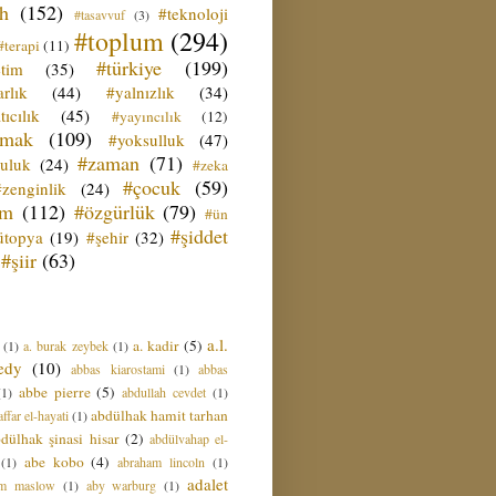
ih
(152)
#teknoloji
#tasavvuf
(3)
#toplum
(294)
#terapi
(11)
#türkiye
(199)
etim
(35)
rlık
(44)
#yalnızlık
(34)
tıcılık
(45)
#yayıncılık
(12)
zmak
(109)
#yoksulluk
(47)
#zaman
(71)
culuk
(24)
#zeka
#çocuk
(59)
#zenginlik
(24)
üm
(112)
#özgürlük
(79)
#ün
#şiddet
ütopya
(19)
#şehir
(32)
#şiir
(63)
a.l.
a. kadir
(5)
(1)
a. burak zeybek
(1)
edy
(10)
abbas kiarostami
(1)
abbas
abbe pierre
(5)
(1)
abdullah cevdet
(1)
abdülhak hamit tarhan
ffar el-hayati
(1)
dülhak şinasi hisar
(2)
abdülvahap el-
abe kobo
(4)
(1)
abraham lincoln
(1)
adalet
am maslow
(1)
aby warburg
(1)