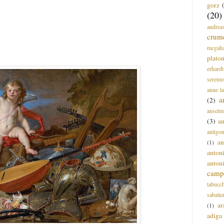
gorz
(20)
andrea
crum
mcgah
plato
erhardt
serenu
anne l
a
(2)
anselm
(3)
a
antigo
an
(1)
anton
anton
campi
tabucc
sabatie
ar
(1)
adiga