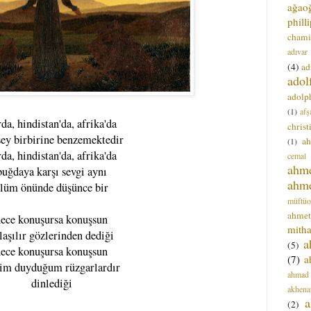
ağao
phill
chami
adıvar
(4)
ad
adol
adolph
(1)
afş
da, hindistan'da, afrika'da
christ
şey birbirine benzemektedir
a
(1)
da, hindistan'da, afrika'da
cemal
ahm
buğdaya karşı sevgi aynı
ahm
lüm önünde düşünce bir
müftüo
ahmet
nece konuşursa konuşsun
mitha
laşılır gözlerinden dediği
a
(5)
nece konuşursa konuşsun
(7)
a
im duyduğum rüzgarlardır
ahmad
dinlediği
akhena
a
(2)