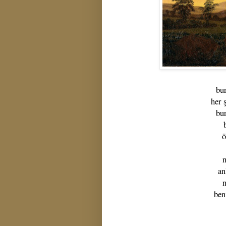
bur
her 
bur
ö
an
ben