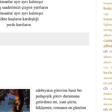
 insanlar ayrı ayrı kalmışız
bosque
 saadetimizi çizgisi yurtların
bott
 insanlar ayrı ayrı kalmışız
sage
ökte kuşların kardeşliği
toura
yerde kurtların
light
turing
alber
cam
albe
(4)
a
albert
alberto
von wa
huxl
amenab
(1)
ale
(2)
edebiyatın görevini basit bir
manz
pedagojik görev durumuna
flemin
getirdiniz mi, yani şiirin,
alexa
hikâyenin, romanın en güzelini
a
(4)