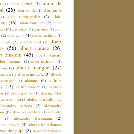
alain de
alain darbel
(3)
t
(1)
on
(26)
alain de lille
(1)
alain rene le
alain
alain robbe-grillet
(2)
(1)
ine
(16)
alain-fournier
(2)
alan
man
(4)
alan
alan parker
(1)
alan sugar
(1)
(2)
alan watts
(4)
alasdair mcintyre
(1)
albert
t bayet
(2)
albert burloud
(1)
us
(56)
albert caraco
(26)
rt einstein
(45)
albert jacquard
lbert memmi
(2)
albert michelson
(1)
alberto manguel
(27)
 pine
(2)
alberto moravia
(3)
 melucci
(1)
albrecht
aldous
alciatus
(6)
llenstein
(1)
ey
(13)
aleister crowley
(1)
alejandro
ar
(1)
alejo carpentier
(1)
aleksandr blok
aleksandra kollontay
ksandr ostrovki
(1)
alessandro baricco
(2)
alessandro
oni
(6)
alexander cockburn
(1)
alexander
alexander friedmann
(2)
g
(1)
nder herzen
(4)
alexander nehamas
lexander pope
(8)
alexandra david-neel