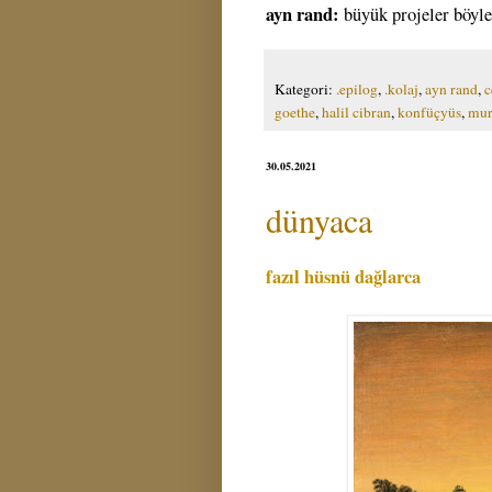
ayn rand:
büyük projeler böyle 
Kategori:
.epilog
,
.kolaj
,
ayn rand
,
c
goethe
,
halil cibran
,
konfüçyüs
,
mur
30.05.2021
dünyaca
fazıl hüsnü dağlarca