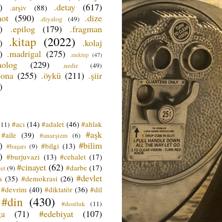
)
.detay
(617)
.arşiv
(88)
not
(590)
.dize
.diyalog
(49)
)
.epilog
(179)
.fragman
.kitap
(2022)
)
.kolaj
)
.madrigal
(275)
.mektup
(47)
nolog
(229)
.nedir
(49)
sona
(255)
.öykü
(211)
.şiir
)
#acı
(14)
#adalet
(46)
#ahlak
(11)
#aşk
#aile
(39)
#anarşizm
(6)
)
#bilim
#bilgi
(13)
#başarı
(9)
)
#burjuvazi
(13)
#cehalet
(17)
#cinayet
(62)
#darbe
(17)
et
(9)
#devlet
a
(35)
#demokrasi
(26)
#devrim
(40)
#diktatör
(36)
#dil
#din
(430)
#dostluk
(11)
ğa
(71)
#edebiyat
(107)