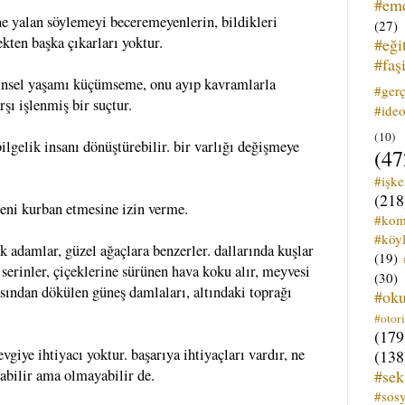
#em
ne yalan söylemeyi beceremeyenlerin, bildikleri
(27)
kten başka çıkarları yoktur.
#eği
#faş
 cinsel yaşamı küçümseme, onu ayıp kavramlarla
#ger
şı işlenmiş bir suçtur.
#ideo
(10)
lgelik insanı dönüştürebilir. bir varlığı değişmeye
(47
#işk
(218
eni kurban etmesine izin verme.
#kom
#köyl
 adamlar, güzel ağaçlara benzerler. dallarında kuşlar
(19)
 serinler, çiçeklerine sürünen hava koku alır, meyvesi
(30)
rasından dökülen güneş damlaları, altındaki toprağı
#ok
#otori
(179
vgiye ihtiyacı yoktur. başarıya ihtiyaçları vardır, ne
(138
#sek
labilir ama olmayabilir de.
#sos