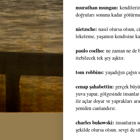
murathan mungan:
kendileri
doğruları sonuna kadar götürme
nietzsche:
nasıl olursa olsun,
lekeleme, yaşamın kendisine kar
paulo coelho:
ne zaman ne de bi
itebilecek tek şey aşktır.
tom robbins:
yaşadığın çağın s
cenap şahabettin:
gerçek büyük
yuva yapar, gölgesinde insanlar
ile açlar doyar ve yaprakları a
yeniden canlandırır.
charles bukowski:
insanların se
şekilde olursa olsun. sevgi de o