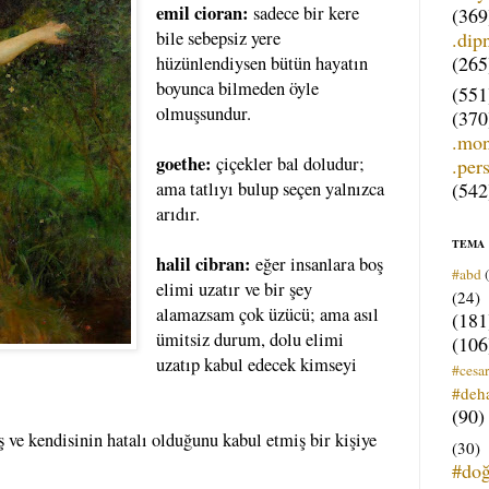
emil cioran:
sadece bir kere
(369
.dip
bile sebepsiz yere
(265
hüzünlendiysen bütün hayatın
boyunca bilmeden öyle
(551
olmuşsundur.
(370
.mo
goethe:
çiçekler bal doludur;
.per
(542
ama tatlıyı bulup seçen yalnızca
arıdır.
TEMA
halil cibran:
eğer insanlara boş
#abd
elimi uzatır ve bir şey
(24)
alamazsam çok üzücü; ama asıl
(181
ümitsiz durum, dolu elimi
(106
uzatıp kabul edecek kimseyi
#cesar
#deh
(90)
ş ve kendisinin hatalı olduğunu kabul etmiş bir kişiye
(30)
#do