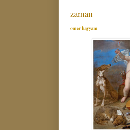
zaman
ömer hayyam