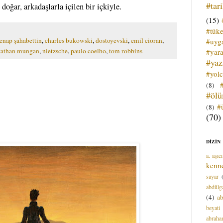
#tar
doğar, arkadaşlarla içilen bir içkiyle.
(15)
#tük
enap şahabettin
,
charles bukowski
,
dostoyevski
,
emil cioran
,
#uyga
athan mungan
,
nietzsche
,
paulo coelho
,
tom robbins
#yara
#ya
#yol
(8)
#öl
#
(8)
(70)
DİZİN
a. aşıcı
kenn
sayar
abdülga
(4)
ab
beyati
abrah