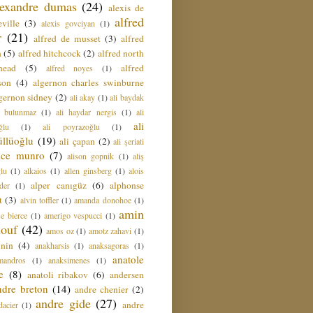
lexandre dumas
(24)
alexis de
alfred
ville
(3)
alexis govciyan
(1)
r
(21)
alfred de musset
(3)
alfred
n
(5)
alfred hitchcock
(2)
alfred north
head
(5)
alfred
alfred noyes
(1)
son
(4)
algernon charles swinburne
gernon sidney
(2)
ali akay
(1)
ali baydak
i bulunmaz
(1)
ali haydar nergis
(1)
ali
ali
ğlu
(1)
ali poyrazoğlu
(1)
üllüoğlu
(19)
ali çapan
(2)
ali şeriati
lice munro
(7)
alison gopnik
(1)
aliş
ğlu
(1)
alkaios
(1)
allen ginsberg
(1)
alois
alper canıgüz
(6)
alphonse
der
(1)
t
(3)
alvin toffler
(1)
amanda donohoe
(1)
amin
e bierce
(1)
amerigo vespucci
(1)
ouf
(42)
amos oz
(1)
amotz zahavi
(1)
 nin
(4)
anakharsis
(1)
anaksagoras
(1)
anatole
mandros
(1)
anaksimenes
(1)
e
(8)
anatoli ribakov
(6)
andersen
ndre breton
(14)
andre chenier
(2)
andre gide
(27)
andre
dacier
(1)