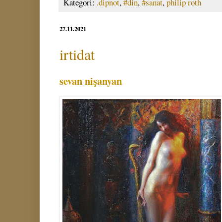
Kategori:
.dipnot
,
#din
,
#sanat
,
philip roth
27.11.2021
irtidat
sevan nişanyan