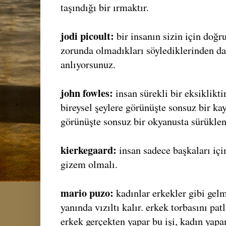
taşındığı bir ırmaktır.
jodi picoult:
bir insanın sizin için doğ
zorunda olmadıkları söylediklerinden d
anlıyorsunuz.
john fowles:
insan sürekli bir eksiklikti
bireysel şeylere görünüşte sonsuz bir kay
görünüşte sonsuz bir okyanusta sürükle
kierkegaard:
insan sadece başkaları için
gizem olmalı.
mario puzo:
kadınlar erkekler gibi gel
yanında vızıltı kalır. erkek torbasını pa
erkek gerçekten yapar bu işi, kadın yap