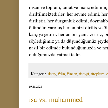
insan ve toplum, umut ve inanç edimi iç
diriltilmektedirler. her sevme edimi, her
diriliştir. her durgunluk edimi, doymakb
ölümdür. varoluş her an bizi diriliş ve ö
karşıya getirir. her an bir yanıt veririz, b
söylediğimiz ya da düşündüğümüz şeyde
nasıl bir edimde bulunduğumuzda ve ne
olduğumuzda yatmaktadır.
Kategori:
.detay
,
#din
,
#insan
,
#sevgi
,
#toplum
,
19.11.2021
isa vs. muhammed