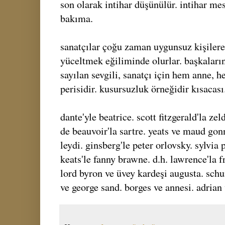
son olarak intihar düşünülür. intihar me
bakıma.
sanatçılar çoğu zaman uygunsuz kişilere t
yüceltmek eğiliminde olurlar. başkaları
sayılan sevgili, sanatçı için hem anne, 
perisidir. kusursuzluk örneğidir kısacası
dante'yle beatrice. scott fitzgerald'la ze
de beauvoir'la sartre. yeats ve maud gon
leydi. ginsberg'le peter orlovsky. sylvia
keats'le fanny brawne. d.h. lawrence'la f
lord byron ve üvey kardeşi augusta. schu
ve george sand. borges ve annesi. adrian