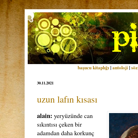
başucu kitaplığı
|
antoloji
|
söz
30.11.2021
uzun lafın kısası
alain:
yeryüzünde can
sıkıntısı çeken bir
adamdan daha korkunç