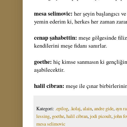
mesa selimovic:
her şeyin başlangıcı v
yemin ederim ki, herkes her zaman zarar
cenap şahabettin:
meşe gölgesinde fili
kendilerini meşe fidanı sanırlar.
goethe:
hiç kimse sanmasın ki gençliğin
aşabilecektir.
halil cibran:
meşe ile çınar birbirlerin
Kategori:
.epilog
,
.kolaj
,
alain
,
andre gide
,
ayn r
lessing
,
goethe
,
halil cibran
,
jodi picoult
,
john f
mesa selimovic