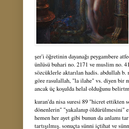
şer'i öğretinin dayanağı peygambere atfed
ünlüsü buhari no. 2171 ve muslim no. 
sözcüklerle aktarılan hadis. abdullah b.
göre rasulallah, "la ilahe" vs. diyen bi
ancak üç koşulda helal olduğunu belirtmiş
kuran'da nisa suresi 89 "hicret ettikten 
dönenlerin" "yakalanıp öldürülmesini" 
hemen her ayet gibi bunun da anlamı tar
tartışılmış. sonuçta sünni içtihat ve sün