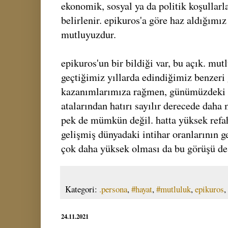
ekonomik, sosyal ya da politik koşullar
belirlenir. epikuros'a göre haz aldığımı
mutluyuzdur.
epikuros'un bir bildiği var, bu açık. mut
geçtiğimiz yıllarda edindiğimiz benzer
kazanımlarımıza rağmen, günümüzdeki 
atalarından hatırı sayılır derecede dah
pek de mümkün değil. hatta yüksek refa
gelişmiş dünyadaki intihar oranlarının g
çok daha yüksek olması da bu görüşü des
Kategori:
.persona
,
#hayat
,
#mutluluk
,
epikuros
,
24.11.2021