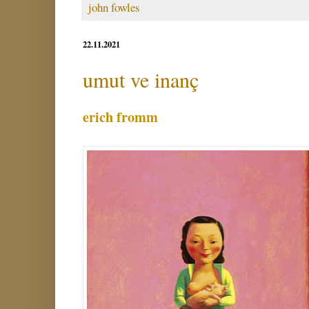
john fowles
22.11.2021
umut ve inanç
erich fromm