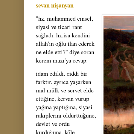
sevan nişanyan
"hz. muhammed cinsel,
siyasi ve ticari rant
sağladı. hz.isa kendini
allah'ın oğlu ilan ederek
ne elde etti?" diye soran
kerem mazı'ya cevap:
idam edildi. ciddi bir
farktır. ayrıca yaşarken
mal mülk ve servet elde
ettiğine, kervan vurup
yağma yaptığına, siyasi
rakiplerini öldürttüğüne,
devlet ve ordu
kurduğuna, köle