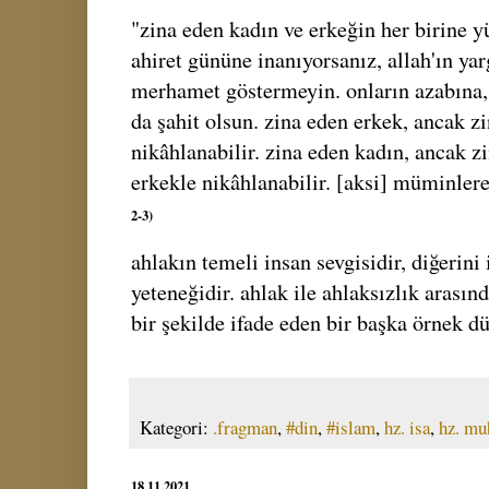
"zina eden kadın ve erkeğin her birine y
ahiret gününe inanıyorsanız, allah'ın ya
merhamet göstermeyin. onların azabına,
da şahit olsun. zina eden erkek, ancak z
nikâhlanabilir. zina eden kadın, ancak z
erkekle nikâhlanabilir. [aksi] müminler
2-3)
ahlakın temeli insan sevgisidir, diğerini
yeteneğidir. ahlak ile ahlaksızlık arasın
bir şekilde ifade eden bir başka örnek 
Kategori:
.fragman
,
#din
,
#islam
,
hz. isa
,
hz. m
18.11.2021