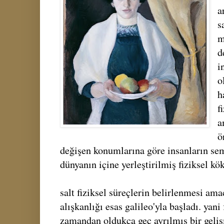
a
s
m
d
i
o
h
f
a
ö
değişen konumlarına göre insanların sem
dünyanın içine yerleştirilmiş fiziksel kö
salt fiziksel süreçlerin belirlenmesi ama
alışkanlığı esas galileo'yla başladı. yani
zamandan oldukça geç ayrılmış bir geli