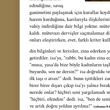
edindiğine, savaş
ganimetini paylaşmak için kurallar koyd
harem kurduğuna, karılarıyla ilişkilerin
vahiy indirdiğine dair bilgi yoktur. mütev
kaldı. mütevazı dervişler saçmalamaz diy
onları eleştirirken, evet, farklı kriter k
din bilginleri ve ferisiler, zina ederken
getirdiler. isa'ya, "rabbi, bu kadın zina 
"musa, yasa'da bize böyle kadınların ta
buyurdu, sen ne dersin?" isa doğruldu v
ilk taşı o atsın!" dedi. bunu işittikleri 
birer birer dışarı çıkıp isa'yı yalnız bıra
nerede onlar? hiçbiri seni yargılamadı m
"hiçbiri, efendim" dedi. isa, "ben de sen
ve artık doğru yoldan ayrılma!"
(yuhanna 8:4