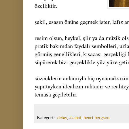
özelliktir.
şekil, esasın önüne geçmek ister, lafız a
resim olsun, heykel, şiir ya da müzik o
pratik bakımdan faydalı sembolleri, uzl
görmüş genellikleri, kısacası gerçekliği 
süpürerek bizi gerçeklikle yüz yüze geti
sözcüklerin anlamıyla hiç oynamaksızın 
yapıttayken idealizm ruhtadır ve realitey
temasa geçilebilir.
Kategori:
.detay
,
#sanat
,
henri bergson