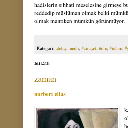
hadislerin sıhhati meselesine girmeye bu
reddedip müslüman olmak belki mümkü
olmak mantıken mümkün görünmüyor.
Kategori:
.detay
,
.nedir
,
#cinayet
,
#din
,
#islam
,
#
26.11.2021
zaman
norbert elias
k
o
b