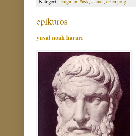
Kategori:
.fragman
,
#aşk
,
#sanat
,
erica jong
epikuros
yuval noah harari