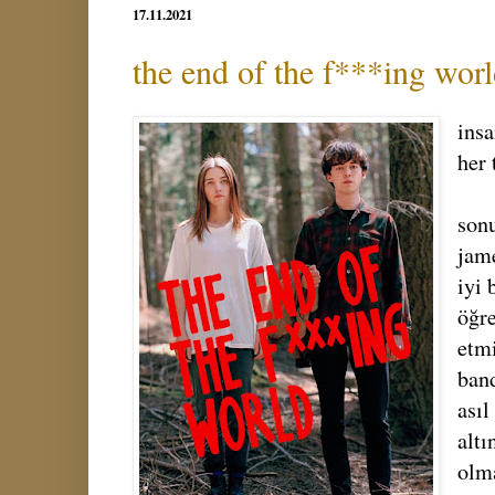
17.11.2021
the end of the f***ing wor
insa
her 
son
jam
iyi 
öğr
etmi
band
asıl
altı
olm