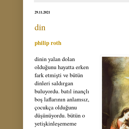
29.11.2021
din
philip roth
dinin yalan dolan
olduğunu hayatta erken
fark etmişti ve bütün
dinleri saldırgan
buluyordu. batıl inançlı
boş laflarının anlamsız,
çocukça olduğunu
düşünüyordu. bütün o
yetişkinleşememe