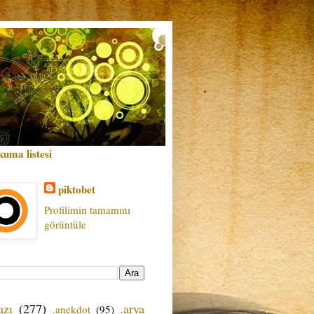
kuma listesi
piktobet
Profilimin tamamını
görüntüle
azı
(277)
.arya
.anekdot
(95)