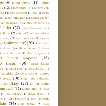
ğlu
(9)
adam fawer
(11)
adam
ips
(12)
adam smith
(4)
adelbert von
sso
(2)
adie suehsdorf
(1)
adli
(1)
adnan
adnan binyazar
(3)
adnan gerger
(1)
nan menderes
(4)
adolf eichmann
(4)
f hitler
(27)
adolfo bioy casares
(1)
e thiers
(2)
adonis
(2)
adrian leverkühn
agatha
ar timuçin
(1)
agah sırrı levend
(1)
ahmed arif
(20)
ie
(2)
ahmed qurie
hmet ada
(4)
ahmet altan
(5)
ahmet
(1)
ahmet erhan
(1)
ahmet ertegün
(1)
et hamdi tanpınar
(33)
et haşim
(36)
ahmet hikmet
ğlu
(1)
ahmet inam
(1)
ahmet kabaklı
(1)
ahmet
 karcılılar
(3)
ahmet kaya
(1)
t efendi
(10)
ahmet muhip dıranas
hmet oktay
(28)
ahmet rasim
hmet telli
(12)
ahmet ümit
(6)
aijaz
(1)
aka gündüz
(1)
akgün akova
(1)
akşit göktürk
ton
(1)
akira kurosawa
(1)
lain
(24)
alain badiou
(5)
alain