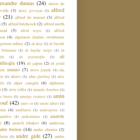
lexandre dumas
(24)
alexis de
alfred
ville
(3)
alexis govciyan
(1)
r
(21)
alfred de musset
(3)
alfred
n
(5)
alfred hitchcock
(2)
alfred north
head
(5)
alfred
alfred noyes
(1)
son
(4)
algernon charles swinburne
gernon sidney
(2)
ali akay
(1)
ali baydak
i bulunmaz
(1)
ali haydar nergis
(1)
ali
ali
ğlu
(1)
ali poyrazoğlu
(1)
üllüoğlu
(19)
ali çapan
(2)
ali şeriati
lice munro
(7)
alison gopnik
(1)
aliş
ğlu
(1)
alkaios
(1)
allen ginsberg
(1)
alois
alper canıgüz
(6)
alphonse
der
(1)
t
(3)
alvin toffler
(1)
amanda donohoe
(1)
amin
e bierce
(1)
amerigo vespucci
(1)
ouf
(42)
amos oz
(1)
amotz zahavi
(1)
 nin
(4)
anakharsis
(1)
anaksagoras
(1)
anatole
mandros
(1)
anaksimenes
(1)
e
(8)
anatoli ribakov
(6)
andersen
ndre breton
(14)
andre chenier
(2)
andre gide
(27)
andre
dacier
(1)