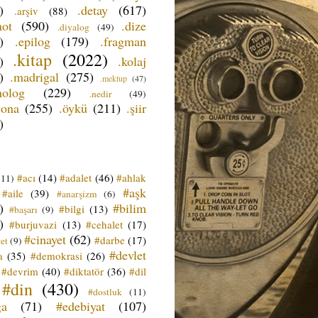
)
.detay
(617)
.arşiv
(88)
not
(590)
.dize
.diyalog
(49)
)
.epilog
(179)
.fragman
.kitap
(2022)
)
.kolaj
)
.madrigal
(275)
.mektup
(47)
nolog
(229)
.nedir
(49)
sona
(255)
.öykü
(211)
.şiir
)
#acı
(14)
#adalet
(46)
#ahlak
(11)
#aşk
#aile
(39)
#anarşizm
(6)
)
#bilim
#bilgi
(13)
#başarı
(9)
)
#burjuvazi
(13)
#cehalet
(17)
#cinayet
(62)
#darbe
(17)
et
(9)
#devlet
a
(35)
#demokrasi
(26)
#devrim
(40)
#diktatör
(36)
#dil
#din
(430)
#dostluk
(11)
ğa
(71)
#edebiyat
(107)