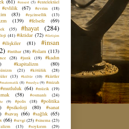
ek
(61)
#entelektüel
#ensest
(5)
#evlilik
(67)
#evrim
(18)
tim
(83)
#eşcinsellik
(13)
izm
(139)
#felsefe
(69)
#hayat
(284)
çek
(35)
#iktidar
(72)
loji
(41)
#iletişim
#insan
#ilişkiler
(81)
2)
#islam
(113)
#intihar
(38)
#kadın
ence
(28)
#junk
(19)
)
#kapitalizm
(80)
ünizm
(21)
#kötülük
(28)
üler
(13)
#kürtler
#kültür
(10)
#mizah
#matematik
(8)
#medya
(9)
#mutluluk
(64)
#müzik
(19)
umak
(58)
#osmanlı
(24)
#politika
#polis
(18)
te
(9)
)
#psikoloji
(80)
#sanat
)
#savaş
(66)
#sağlık
(65)
s
(66)
#sevgi
(25)
#sinema
(23)
yalizm
(13)
#soykırım
(29)