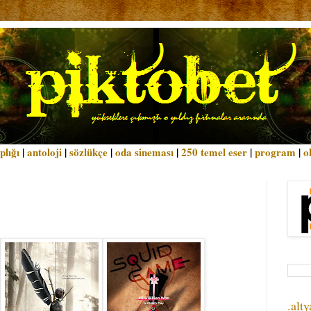
plığı
|
antoloji
|
sözlükçe
|
oda sineması
|
250 temel eser
|
program
|
o
.alty