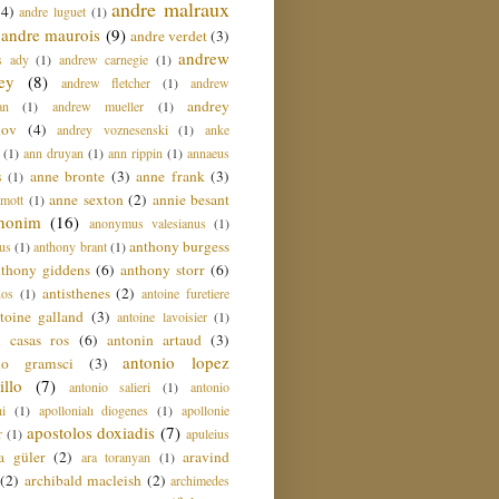
andre malraux
(4)
andre luguet
(1)
andre maurois
(9)
andre verdet
(3)
andrew
s ady
(1)
andrew carnegie
(1)
ey
(8)
andrew fletcher
(1)
andrew
andrey
an
(1)
andrew mueller
(1)
nov
(4)
andrey voznesenski
(1)
anke
(1)
ann druyan
(1)
ann rippin
(1)
annaeus
anne bronte
(3)
anne frank
(3)
s
(1)
anne sexton
(2)
annie besant
amott
(1)
nonim
(16)
anonymus valesianus
(1)
anthony burgess
us
(1)
anthony brant
(1)
nthony giddens
(6)
anthony storr
(6)
antisthenes
(2)
nos
(1)
antoine furetiere
toine galland
(3)
antoine lavoisier
(1)
i casas ros
(6)
antonin artaud
(3)
antonio lopez
io gramsci
(3)
llo
(7)
antonio salieri
(1)
antonio
hi
(1)
apollonialı diogenes
(1)
apollonie
apostolos doxiadis
(7)
r
(1)
apuleius
a güler
(2)
aravind
ara toranyan
(1)
(2)
archibald macleish
(2)
archimedes