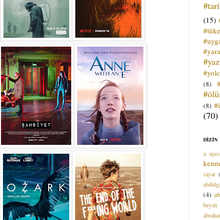
#tar
(15)
#tük
#uyga
#yara
#ya
#yol
(8)
#öl
#
(8)
(70)
DİZİN
a. aşıcı
kenn
sayar
abdülga
(4)
ab
beyati
abrah