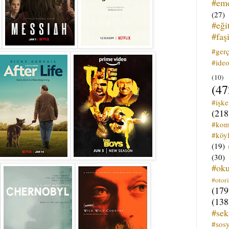
#em
(27)
#eği
#faş
#ger
#ideo
(10)
(47
#işk
(218
#kom
#köyl
(19)
(30)
#ok
#otori
(179
(138
#sek
#sos