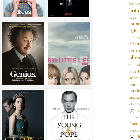
bosque
bott
sage
toura
light
turing
alber
cam
albe
(4)
a
albert
alberto
von wa
huxl
amenab
(1)
ale
(2)
manz
flemin
alexa
a
(4)