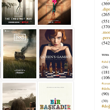
(369
.dip
(265
(551
(370
.mo
.per
(542
TEMA
#abd
(24)
(181
(106
#cesar
#deh
(90)
(30)
#do