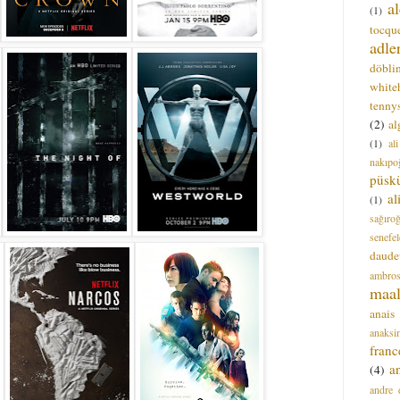
a
(1)
tocque
adle
döbli
white
tenny
(2)
al
(1)
al
nakıpo
püsk
a
(1)
sağıro
senefel
daude
ambros
maal
anais
anaksi
franc
a
(4)
andre 