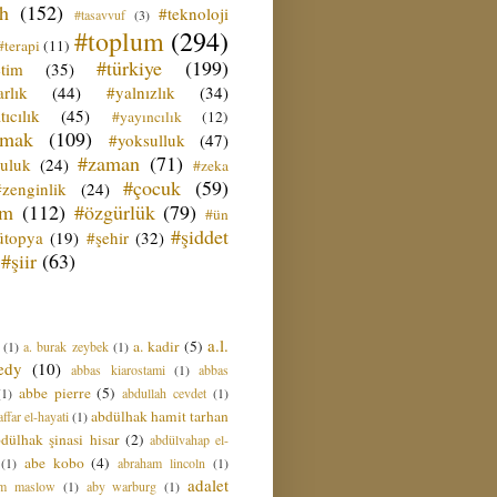
ih
(152)
#teknoloji
#tasavvuf
(3)
#toplum
(294)
#terapi
(11)
#türkiye
(199)
etim
(35)
rlık
(44)
#yalnızlık
(34)
tıcılık
(45)
#yayıncılık
(12)
zmak
(109)
#yoksulluk
(47)
#zaman
(71)
culuk
(24)
#zeka
#çocuk
(59)
#zenginlik
(24)
üm
(112)
#özgürlük
(79)
#ün
#şiddet
ütopya
(19)
#şehir
(32)
#şiir
(63)
a.l.
a. kadir
(5)
(1)
a. burak zeybek
(1)
edy
(10)
abbas kiarostami
(1)
abbas
abbe pierre
(5)
(1)
abdullah cevdet
(1)
abdülhak hamit tarhan
ffar el-hayati
(1)
dülhak şinasi hisar
(2)
abdülvahap el-
abe kobo
(4)
(1)
abraham lincoln
(1)
adalet
am maslow
(1)
aby warburg
(1)