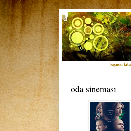
başucu kita
oda sineması