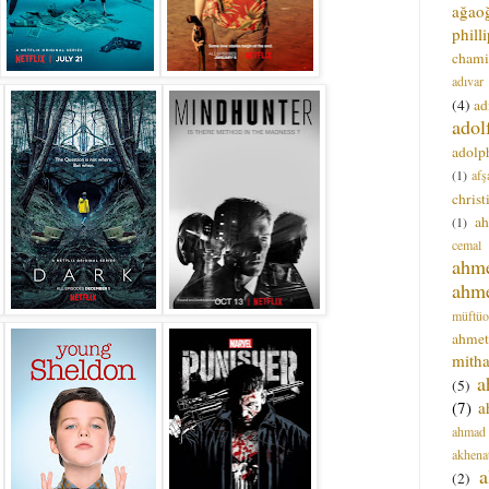
ağao
phill
chami
adıvar
(4)
ad
adol
adolph
(1)
afş
christ
a
(1)
cemal
ahm
ahm
müftüo
ahmet
mitha
a
(5)
(7)
a
ahmad
akhena
a
(2)