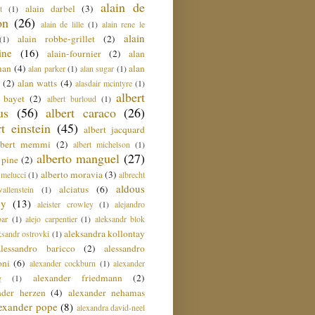
alain de
alain darbel
(3)
t
(1)
on
(26)
alain de lille
(1)
alain rene le
alain
alain robbe-grillet
(2)
(1)
ine
(16)
alain-fournier
(2)
alan
man
(4)
alan
alan parker
(1)
alan sugar
(1)
(2)
alan watts
(4)
alasdair mcintyre
(1)
albert
t bayet
(2)
albert burloud
(1)
us
(56)
albert caraco
(26)
rt einstein
(45)
albert jacquard
lbert memmi
(2)
albert michelson
(1)
alberto manguel
(27)
 pine
(2)
alberto moravia
(3)
 melucci
(1)
albrecht
aldous
alciatus
(6)
llenstein
(1)
ey
(13)
aleister crowley
(1)
alejandro
ar
(1)
alejo carpentier
(1)
aleksandr blok
aleksandra kollontay
ksandr ostrovki
(1)
alessandro baricco
(2)
alessandro
oni
(6)
alexander cockburn
(1)
alexander
alexander friedmann
(2)
g
(1)
nder herzen
(4)
alexander nehamas
lexander pope
(8)
alexandra david-neel