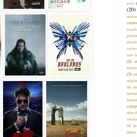
gorz
(20)
andrea
crum
mcgah
plato
erhardt
serenu
anne l
a
(2)
anselm
(3)
a
antigo
an
(1)
anton
anton
campi
tabucc
sabatie
ar
(1)
adiga