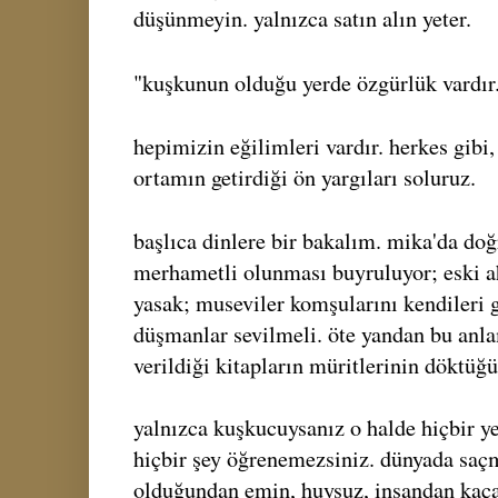
düşünmeyin. yalnızca satın alın yeter.
"kuşkunun olduğu yerde özgürlük vardır
hepimizin eğilimleri vardır. herkes gib
ortamın getirdiği ön yargıları soluruz.
başlıca dinlere bir bakalım. mika'da do
merhametli olunması buyruluyor; eski ah
yasak; museviler komşularını kendileri g
düşmanlar sevilmeli. öte yandan bu anla
verildiği kitapların müritlerinin döktüğ
yalnızca kuşkucuysanız o halde hiçbir y
hiçbir şey öğrenemezsiniz. dünyada saç
olduğundan emin, huysuz, insandan kaça