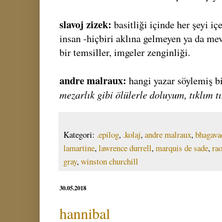
slavoj zizek:
basitliği içinde her şeyi iç
insan -hiçbiri aklına gelmeyen ya da m
bir temsiller, imgeler zenginliği.
andre malraux:
hangi yazar söylemiş 
mezarlık gibi ölülerle doluyum, tıklım t
Kategori:
.epilog
,
.kolaj
,
andre malraux
,
bhagava
lamartine
,
lawrence durrell
,
marquis de sade
,
ra
gray
,
winston churchill
30.05.2018
hannibal