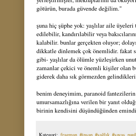
götürün, burada güvende değilim."
şuna hiç şüphe yok: yaşlılar aile üyeleri
edilebilir, kandırılabilir veya bakıcıla
kalabilir. bunlar gerçekten oluyor; dolayı
dikkatle dinlemek çok önemlidir. fakat sı
gibi- yaşlılar da ölümle yüzleşirken unu
zamanlar çekici ve önemli kişiler olan b
giderek daha sık görmezden gelindiklerin
benim deneyimim, paranoid fantezilerin 
umursamazlığına verilen bir yanıt olduğ
birinin kendisini düşündüğünden emindi
Kategori:
.fragman
,
#insan
,
#sağlık
,
#savaş
,
paul