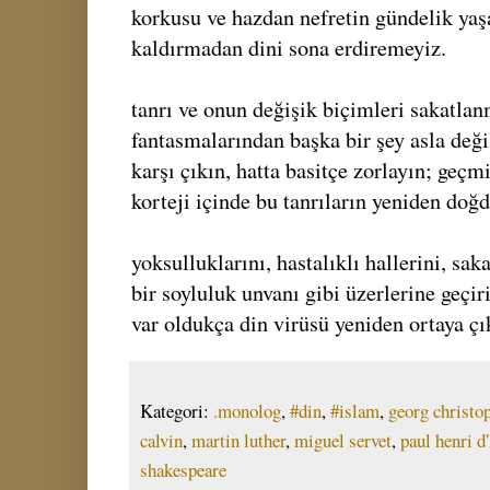
korkusu ve hazdan nefretin gündelik yaş
kaldırmadan dini sona erdiremeyiz.
tanrı ve onun değişik biçimleri sakatlan
fantasmalarından başka bir şey asla değ
karşı çıkın, hatta basitçe zorlayın; geçm
korteji içinde bu tanrıların yeniden do
yoksulluklarını, hastalıklı hallerini, sak
bir soyluluk unvanı gibi üzerlerine geçir
var oldukça din virüsü yeniden ortaya çı
Kategori:
.monolog
,
#din
,
#islam
,
georg christo
calvin
,
martin luther
,
miguel servet
,
paul henri d
shakespeare