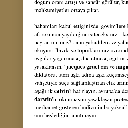
doğum oranı artışı ve sansür görülür, ku
mahkumiyetler ortaya çıkar.
hahamları kabul ettiğinizde, goyim'lere k
aforozunun yayıldığını işiteceksiniz: "
hayran mısınız? onun yahudilere ve yalan
okuyun: "bizde ve topraklarımız üzerinde
övgüler yağdırması, dua etmesi, eğitim 
jacques gruet
migu
yasaklansın."
'nin ve
diktatörü, tanrı aşkı adına aşkı küçümse
vahşetiyle suçu sağlamlaştıran etik arı
calvin
aşağılık
'i hatırlayın. avrupa'da 
darwin
'in okunmasını yasaklayan protes
merhamet gösteren budizmin bu yoksul
onu beslediğini unutmayın.