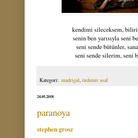
kendimi sileceksem, bilir
senin ben yarısıyla seni 
seni sende bütünler, san
seni sende silerim, seni
Kategori:
.madrigal
,
özdemir asaf
24.05.2018
paranoya
stephen grosz