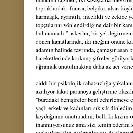
topraklardaki fransa, belçika, alsas köyl
karmaşık, ayrıntılı, incelikli ve zekice
topçularını yönlendirdiğine dair bir kanı
bulunamadı." askerler, bir yel değirmeni
dönen kanatlarında, iki ineğini önüne ka
adamın halinde tavrında, çamaşır asan b
hareketlerinde korkunç şifreler görüyorla
uğramak unutulmaktan daha az acı veric
ciddi bir psikolojik rahatsızlığa yakalan
azalıyor fakat paranoya geliştirme olasıl
"buradaki hemşireler beni zehirlemeye ça
yaşlı erkek ve kadınları sık sık dinledi
koyduğumu unutmadım; belli ki kızım on
inanmıyorsunuz ama sizi temin ederim 
yerleştirmişler, mektuplarımı da okuyorl