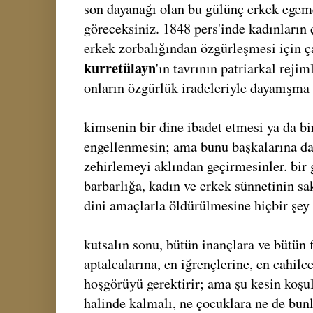
son dayanağı olan bu gülünç erkek egeme
göreceksiniz. 1848 pers'inde kadınların
erkek zorbalığından özgürleşmesi için ç
kurretülayn
'ın tavrının patriarkal reji
onların özgürlük iradeleriyle dayanışma 
kimsenin bir dine ibadet etmesi ya da b
engellenmesin; ama bunu başkalarına day
zehirlemeyi aklından geçirmesinler. bir g
barbarlığa, kadın ve erkek sünnetinin sak
dini amaçlarla öldürülmesine hiçbir şey
kutsalın sonu, bütün inançlara ve bütün f
aptalcalarına, en iğrençlerine, en cahilc
hoşgörüyü gerektirir; ama şu kesin koşull
halinde kalmalı, ne çocuklara ne de bun