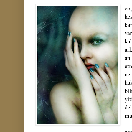
ço
kez
ka
var
kab
ar
an
etm
ne 
ha
bi
yit
de
mü
pa