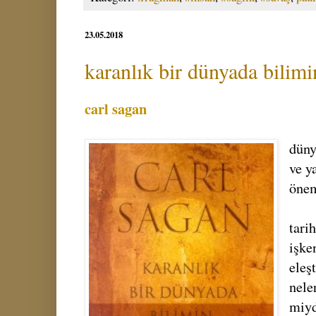
23.05.2018
karanlık bir dünyada bilim
carl sagan
düny
ve y
önem
tari
işke
eleş
nele
miyd