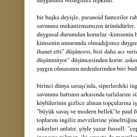
bir başka deyişle, paranoid fanteziler rah
savunma mekanizmamızın ürünüdürler. b
duygusal durumdan korurlar -kimsenin b
kimsenin umurunda olmadığımız duygusu
ihanet etti" düşüncesi, bizi daha acı ver
düşünmüyor" düşüncesinden korur. asker
yaygın olmasının nedenlerinden biri bud
birinci dünya savaşı'nda, siperlerdeki ing
savunma hattının arkasında tarlalarını 
köylülerinin gizlice alman topçularına iş
"büyük savaş ve modern bellek"te paul f
toplarını ingiliz mevzilerine yönelttiğin
askerleri anlatır. şöyle yazar fussell: "
inancına rağmen, iki savaşta da mevzile