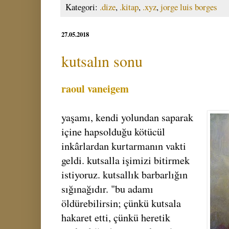
Kategori:
.dize
,
.kitap
,
.xyz
,
jorge luis borges
27.05.2018
kutsalın sonu
raoul vaneigem
yaşamı, kendi yolundan saparak
içine hapsolduğu kötücül
inkârlardan kurtarmanın vakti
geldi. kutsalla işimizi bitirmek
istiyoruz. kutsallık barbarlığın
sığınağıdır. "bu adamı
öldürebilirsin; çünkü kutsala
hakaret etti, çünkü heretik