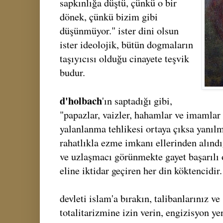
sapkınlığa düştü, çünkü o bir
dönek, çünkü bizim gibi
düşünmüyor." ister dini olsun
ister ideolojik, bütün dogmaların
taşıyıcısı olduğu cinayete teşvik
budur.
d'holbach
'ın saptadığı gibi,
"papazlar, vaizler, hahamlar ve imamlar
yalanlanma tehlikesi ortaya çıksa yanılm
rahatlıkla ezme imkanı ellerinden alın
ve uzlaşmacı görünmekte gayet başarılı
eline iktidar geçiren her din köktencidir.
devleti islam'a bırakın, talibanlarınız ve
totalitarizmine izin verin, engizisyon y