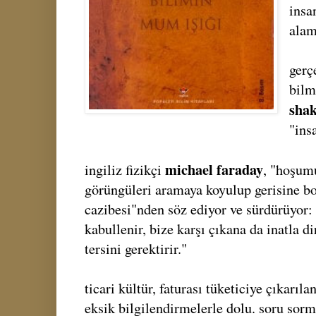
insa
alam
gerç
bilm
sha
"ins
michael faraday
ingiliz fizikçi
, "hoşum
görüngüleri aramaya koyulup gerisine b
cazibesi"nden söz ediyor ve sürdürüyor: 
kabullenir, bize karşı çıkana da inatla d
tersini gerektirir."
ticari kültür, faturası tüketiciye çıkarıl
eksik bilgilendirmelerle dolu. soru sor