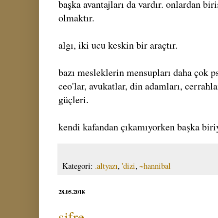
başka avantajları da vardır. onlardan bir
olmaktır.
algı, iki ucu keskin bir araçtır.
bazı mesleklerin mensupları daha çok psi
ceo'lar, avukatlar, din adamları, cerrahla
güçleri.
kendi kafandan çıkamıyorken başka biri
Kategori:
.altyazı
,
'dizi
,
~hannibal
28.05.2018
şifre