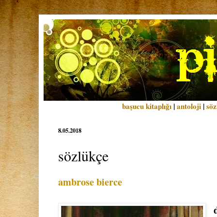
başucu kitaplığı
|
antoloji
|
söz
8.05.2018
sözlükçe
ambrose bierce