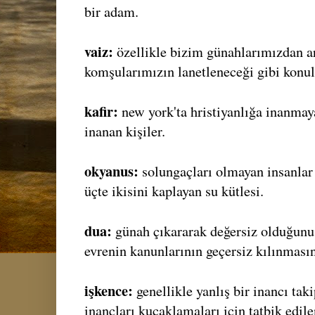
bir adam.
vaiz:
özellikle bizim günahlarımızdan a
komşularımızın lanetleneceği gibi konul
kafir:
new york'ta hristiyanlığa inanmaya
inanan kişiler.
okyanus:
solungaçları olmayan insanlar 
üçte ikisini kaplayan su kütlesi.
dua:
günah çıkararak değersiz olduğunu i
evrenin kanunlarının geçersiz kılınması
işkence:
genellikle yanlış bir inancı tak
inançları kucaklamaları için tatbik edil