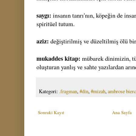
saygı:
insanın tanrı'nın, köpeğin de ins
spiritüel tutum.
aziz:
değiştirilmiş ve düzeltilmiş ölü bi
mukaddes kitap:
mübarek dinimizin, tü
oluşturan yanlış ve sahte yazılardan arınd
Kategori:
.fragman
,
#din
,
#mizah
,
ambrose bierc
Sonraki Kayıt
Ana Sayfa