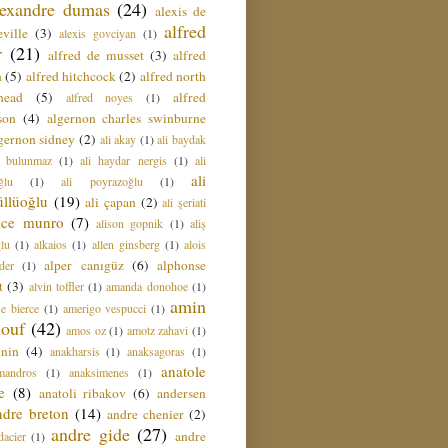
lexandre dumas
(24)
alexis de
alfred
ville
(3)
alexis govciyan
(1)
r
(21)
alfred de musset
(3)
alfred
n
(5)
alfred hitchcock
(2)
alfred north
head
(5)
alfred
alfred noyes
(1)
son
(4)
algernon charles swinburne
gernon sidney
(2)
ali akay
(1)
ali baydak
i bulunmaz
(1)
ali haydar nergis
(1)
ali
ali
ğlu
(1)
ali poyrazoğlu
(1)
üllüoğlu
(19)
ali çapan
(2)
ali şeriati
lice munro
(7)
alison gopnik
(1)
aliş
ğlu
(1)
alkaios
(1)
allen ginsberg
(1)
alois
alper canıgüz
(6)
alphonse
der
(1)
t
(3)
alvin toffler
(1)
amanda donohoe
(1)
amin
e bierce
(1)
amerigo vespucci
(1)
ouf
(42)
amos oz
(1)
amotz zahavi
(1)
 nin
(4)
anakharsis
(1)
anaksagoras
(1)
anatole
mandros
(1)
anaksimenes
(1)
e
(8)
anatoli ribakov
(6)
andersen
ndre breton
(14)
andre chenier
(2)
andre gide
(27)
andre
dacier
(1)