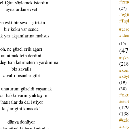
#em
elliğini söylemek isterdim
(27)
aynalardan evvel
#eği
#faş
en eski bir sevda şiirisin
#ger
bir koku var sende
#ideo
ak yaz akşamlarına mahsus
(10)
(47
oh, ne güzel erik ağacı
anlatmak için derdini
#işk
değilsin kelimelerin yardımına
(218
biz zavallı
#kom
zavallı insanlar gibi
#köyl
(19)
(30)
l unuturum güzeldi yaşamak
#ok
oktay
kat hakkı varmış
'ın
#otori
"hatıralar da dal istiyor
(179
kuşlar gibi konacak"
(138
#sek
dünya dönüyor
#sos
adar güzel ki bazı kadınlar