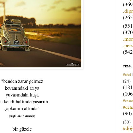
(369
.dip
(265
(551
(370
.mo
.per
(542
TEMA
#abd
(24)
"benden zarar gelmez
(181
kovanındaki arıya
(106
yuvasındaki kuşa
#cesar
en kendi halimde yaşarım
#deh
şapkamın altında"
(90)
(rüştü onur yücelen)
(30)
#do
bir güzele