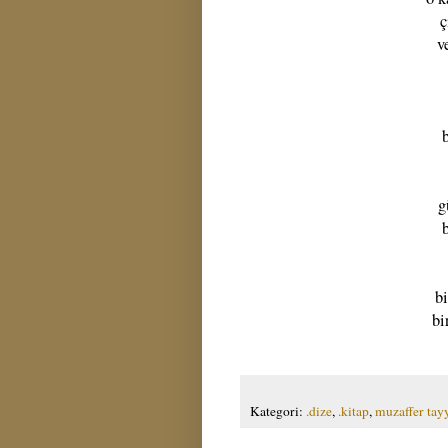
ç
v
g
b
bi
Kategori:
.dize
,
.kitap
,
muzaffer tay