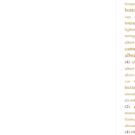
bosque
bott
sage
toura
light
turing
alber
cam
albe
(4)
a
albert
alberto
von wa
huxl
amenab
(1)
ale
(2)
manz
flemin
alexa
a
(4)