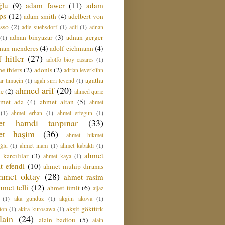
ğlu
(9)
adam fawer
(11)
adam
ips
(12)
adam smith
(4)
adelbert von
sso
(2)
adie suehsdorf
(1)
adli
(1)
adnan
adnan binyazar
(3)
adnan gerger
(1)
nan menderes
(4)
adolf eichmann
(4)
f hitler
(27)
adolfo bioy casares
(1)
e thiers
(2)
adonis
(2)
adrian leverkühn
agatha
ar timuçin
(1)
agah sırrı levend
(1)
ahmed arif
(20)
ie
(2)
ahmed qurie
hmet ada
(4)
ahmet altan
(5)
ahmet
(1)
ahmet erhan
(1)
ahmet ertegün
(1)
et hamdi tanpınar
(33)
et haşim
(36)
ahmet hikmet
ğlu
(1)
ahmet inam
(1)
ahmet kabaklı
(1)
ahmet
 karcılılar
(3)
ahmet kaya
(1)
t efendi
(10)
ahmet muhip dıranas
hmet oktay
(28)
ahmet rasim
hmet telli
(12)
ahmet ümit
(6)
aijaz
(1)
aka gündüz
(1)
akgün akova
(1)
akşit göktürk
ton
(1)
akira kurosawa
(1)
lain
(24)
alain badiou
(5)
alain