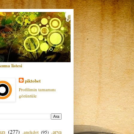
kuma listesi
piktobet
Profilimin tamamını
görüntüle
azı
(277)
.arya
.anekdot
(95)