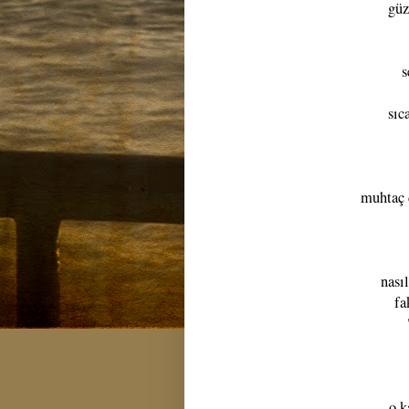
güz
s
sıc
muhtaç 
nası
fa
o k