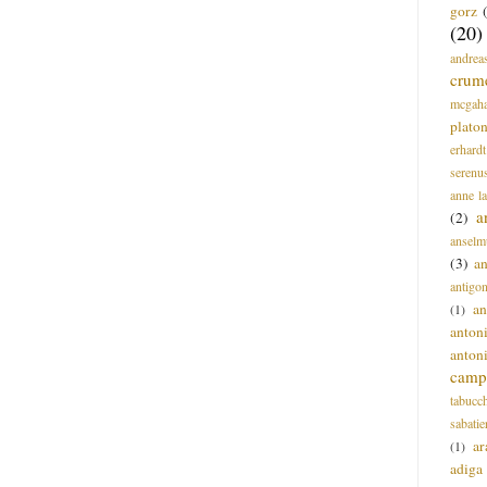
gorz
(20)
andrea
crum
mcgah
plato
erhardt
serenu
anne l
a
(2)
anselm
(3)
a
antigo
an
(1)
anton
anton
campi
tabucc
sabatie
ar
(1)
adiga