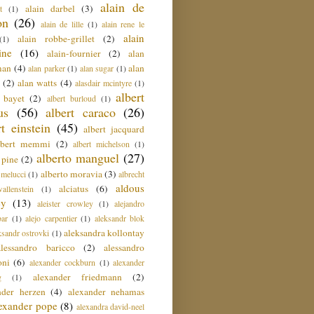
alain de
alain darbel
(3)
t
(1)
on
(26)
alain de lille
(1)
alain rene le
alain
alain robbe-grillet
(2)
(1)
ine
(16)
alain-fournier
(2)
alan
man
(4)
alan
alan parker
(1)
alan sugar
(1)
(2)
alan watts
(4)
alasdair mcintyre
(1)
albert
t bayet
(2)
albert burloud
(1)
us
(56)
albert caraco
(26)
rt einstein
(45)
albert jacquard
lbert memmi
(2)
albert michelson
(1)
alberto manguel
(27)
 pine
(2)
alberto moravia
(3)
 melucci
(1)
albrecht
aldous
alciatus
(6)
llenstein
(1)
ey
(13)
aleister crowley
(1)
alejandro
ar
(1)
alejo carpentier
(1)
aleksandr blok
aleksandra kollontay
ksandr ostrovki
(1)
alessandro baricco
(2)
alessandro
oni
(6)
alexander cockburn
(1)
alexander
alexander friedmann
(2)
g
(1)
nder herzen
(4)
alexander nehamas
lexander pope
(8)
alexandra david-neel