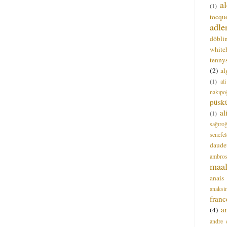
a
(1)
tocque
adle
döbli
white
tenny
(2)
al
(1)
al
nakıpo
püsk
a
(1)
sağıro
senefel
daude
ambros
maal
anais
anaksi
franc
a
(4)
andre 