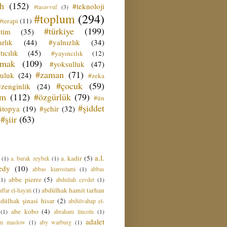
ih
(152)
#teknoloji
#tasavvuf
(3)
#toplum
(294)
#terapi
(11)
#türkiye
(199)
etim
(35)
rlık
(44)
#yalnızlık
(34)
tıcılık
(45)
#yayıncılık
(12)
zmak
(109)
#yoksulluk
(47)
#zaman
(71)
culuk
(24)
#zeka
#çocuk
(59)
#zenginlik
(24)
üm
(112)
#özgürlük
(79)
#ün
#şiddet
ütopya
(19)
#şehir
(32)
#şiir
(63)
a.l.
a. kadir
(5)
(1)
a. burak zeybek
(1)
edy
(10)
abbas kiarostami
(1)
abbas
abbe pierre
(5)
(1)
abdullah cevdet
(1)
abdülhak hamit tarhan
ffar el-hayati
(1)
dülhak şinasi hisar
(2)
abdülvahap el-
abe kobo
(4)
(1)
abraham lincoln
(1)
adalet
am maslow
(1)
aby warburg
(1)