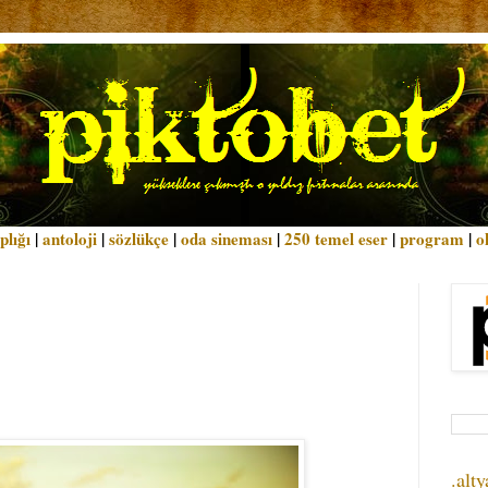
plığı
|
antoloji
|
sözlükçe
|
oda sineması
|
250 temel eser
|
program
|
o
.alty