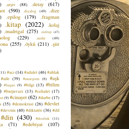
)
.detay
(617)
.arşiv
(88)
not
(590)
.dize
.diyalog
(49)
)
.epilog
(179)
.fragman
.kitap
(2022)
)
.kolaj
)
.madrigal
(275)
.mektup
(47)
nolog
(229)
.nedir
(49)
sona
(255)
.öykü
(211)
.şiir
)
#acı
(14)
#adalet
(46)
#ahlak
(11)
#aşk
#aile
(39)
#anarşizm
(6)
)
#bilim
#bilgi
(13)
#başarı
(9)
)
#burjuvazi
(13)
#cehalet
(17)
#cinayet
(62)
#darbe
(17)
et
(9)
#devlet
a
(35)
#demokrasi
(26)
#devrim
(40)
#diktatör
(36)
#dil
#din
(430)
#dostluk
(11)
ğa
(71)
#edebiyat
(107)