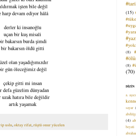
#tar
ıldırmak işten bile değil
(15)
e harp devam ediyor hâlâ
#tük
#uyga
derler ki insanoğlu
#yara
uçan bir kuş misali
#ya
bir bakarsın burda şimdi
#yol
bir bakarsın öldü gitti
(8)
#öl
üzel olan yaşadığımızdır
#
(8)
bir gün öleceğimiz değil
(70)
çekip gitti mi insan
DİZİN
ir defa güzelim dünyadan
a. aşıcı
r uzak hatıra bile değildir
kenn
artık yaşamak
sayar
abdülga
(4)
ab
yip uslu
,
oktay rifat
,
rüştü onur yücelen
beyati
abrah