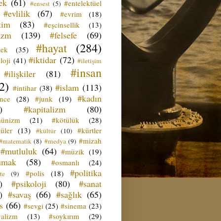
ek
(61)
#entelektüel
#ensest
(5)
#evlilik
(67)
#evrim
(18)
tim
(83)
#eşcinsellik
(13)
izm
(139)
#felsefe
(69)
#hayat
(284)
çek
(35)
#iktidar
(72)
loji
(41)
#iletişim
#insan
#ilişkiler
(81)
2)
#islam
(113)
#intihar
(38)
#kadın
ence
(28)
#junk
(19)
)
#kapitalizm
(80)
ünizm
(21)
#kötülük
(28)
üler
(13)
#kürtler
#kültür
(10)
#mizah
#matematik
(8)
#medya
(9)
#mutluluk
(64)
#müzik
(19)
umak
(58)
#osmanlı
(24)
#politika
#polis
(18)
te
(9)
)
#psikoloji
(80)
#sanat
)
#savaş
(66)
#sağlık
(65)
s
(66)
#sevgi
(25)
#sinema
(23)
yalizm
(13)
#soykırım
(29)