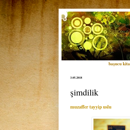
başucu kita
3.05.2018
şimdilik
muzaffer tayyip uslu