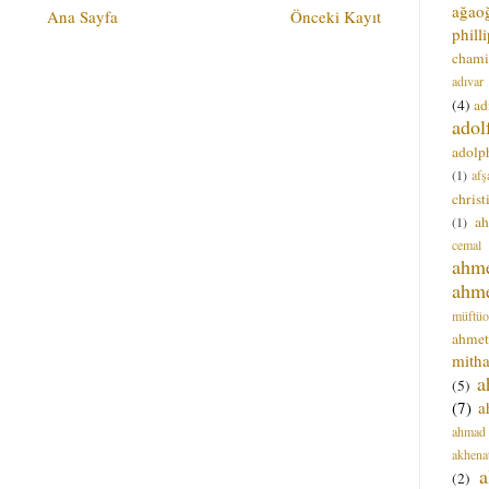
ağao
Ana Sayfa
Önceki Kayıt
phill
chami
adıvar
(4)
ad
adol
adolph
(1)
afş
christ
a
(1)
cemal
ahm
ahm
müftüo
ahmet
mitha
a
(5)
(7)
a
ahmad
akhena
a
(2)