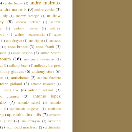
andre malraux
(4)
andre luguet
(1)
andre maurois
(9)
andre verdet
(3)
andrew
s ady
(1)
andrew carnegie
(1)
ey
(8)
andrew fletcher
(1)
andrew
andrey
an
(1)
andrew mueller
(1)
nov
(4)
andrey voznesenski
(1)
anke
(1)
ann druyan
(1)
ann rippin
(1)
annaeus
anne bronte
(3)
anne frank
(3)
s
(1)
anne sexton
(2)
annie besant
amott
(1)
nonim
(16)
anonymus valesianus
(1)
anthony burgess
us
(1)
anthony brant
(1)
nthony giddens
(6)
anthony storr
(6)
antisthenes
(2)
nos
(1)
antoine furetiere
toine galland
(3)
antoine lavoisier
(1)
i casas ros
(6)
antonin artaud
(3)
antonio lopez
io gramsci
(3)
llo
(7)
antonio salieri
(1)
antonio
hi
(1)
apollonialı diogenes
(1)
apollonie
apostolos doxiadis
(7)
r
(1)
apuleius
a güler
(2)
aravind
ara toranyan
(1)
(2)
archibald macleish
(2)
archimedes