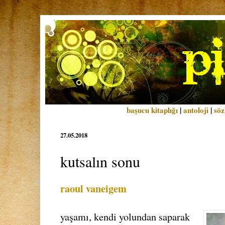
başucu kitaplığı
|
antoloji
|
söz
27.05.2018
kutsalın sonu
raoul vaneigem
yaşamı, kendi yolundan saparak