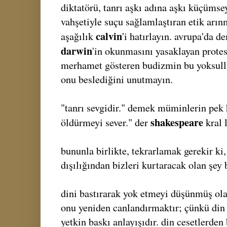
diktatörü, tanrı aşkı adına aşkı küçümse
vahşetiyle suçu sağlamlaştıran etik arı
calvin
aşağılık
'i hatırlayın. avrupa'da 
darwin
'in okunmasını yasaklayan protes
merhamet gösteren budizmin bu yoksul
onu beslediğini unutmayın.
"tanrı sevgidir." demek müminlerin pek 
shakespeare
öldürmeyi sever." der
kral 
bununla birlikte, tekrarlamak gerekir ki,
dışılığından bizleri kurtaracak olan şey 
dini bastırarak yok etmeyi düşünmüş olan
onu yeniden canlandırmaktır; çünkü din
yetkin baskı anlayışıdır. din cesetlerden 