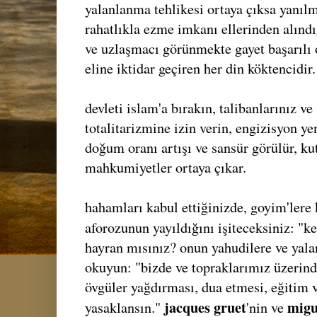
yalanlanma tehlikesi ortaya çıksa yanılm
rahatlıkla ezme imkanı ellerinden alın
ve uzlaşmacı görünmekte gayet başarılı
eline iktidar geçiren her din köktencidir.
devleti islam'a bırakın, talibanlarınız ve
totalitarizmine izin verin, engizisyon y
doğum oranı artışı ve sansür görülür, ku
mahkumiyetler ortaya çıkar.
hahamları kabul ettiğinizde, goyim'lere k
aforozunun yayıldığını işiteceksiniz: "
hayran mısınız? onun yahudilere ve yalan
okuyun: "bizde ve topraklarımız üzerinde
övgüler yağdırması, dua etmesi, eğitim 
jacques gruet
migu
yasaklansın."
'nin ve