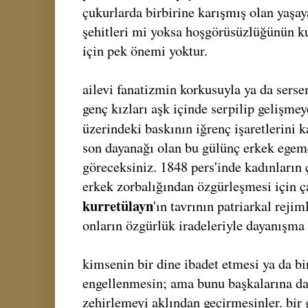
çukurlarda birbirine karışmış olan yaşay
şehitleri mi yoksa hoşgörüsüzlüğünün k
için pek önemi yoktur.
ailevi fanatizmin korkusuyla ya da serse
genç kızları aşk içinde serpilip gelişmey
üzerindeki baskının iğrenç işaretlerini k
son dayanağı olan bu gülünç erkek egeme
göreceksiniz. 1848 pers'inde kadınların
erkek zorbalığından özgürleşmesi için ç
kurretülayn
'ın tavrının patriarkal reji
onların özgürlük iradeleriyle dayanışma 
kimsenin bir dine ibadet etmesi ya da b
engellenmesin; ama bunu başkalarına day
zehirlemeyi aklından geçirmesinler. bir g