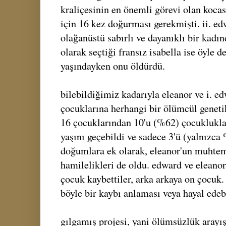
kraliçesinin en önemli görevi olan kocas
için 16 kez doğurması gerekmişti. ii. e
olağanüstü sabırlı ve dayanıklı bir kadın
olarak seçtiği fransız isabella ise öyle d
yaşındayken onu öldürdü.
bilebildiğimiz kadarıyla eleanor ve i. edw
çocuklarına herhangi bir ölümcül geneti
16 çocuklarından 10'u (%62) çocukluklar
yaşını geçebildi ve sadece 3'ü (yalnızca
doğumlara ek olarak, eleanor'un muhte
hamilelikleri de oldu. edward ve eleanor
çocuk kaybettiler, arka arkaya on çocuk
böyle bir kaybı anlaması veya hayal ede
gılgamış projesi, yani ölümsüzlük aray