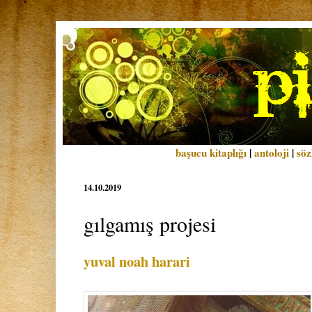
başucu kitaplığı
|
antoloji
|
söz
14.10.2019
gılgamış projesi
yuval noah harari