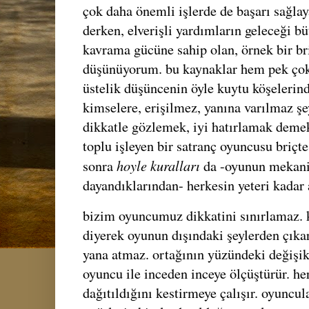
çok daha önemli işlerde de başarı sağlaya
derken, elverişli yardımların geleceği b
kavrama gücüne sahip olan, örnek bir b
düşünüyorum. bu kaynaklar hem pek çokt
üstelik düşüncenin öyle kuytu köşelerinde
kimselere, erişilmez, yanına varılmaz şe
dikkatle gözlemek, iyi hatırlamak demekt
toplu işleyen bir satranç oyuncusu briçte
hoyle kuralları
sonra
da -oyunun mekani
dayandıklarından- herkesin yeteri kadar 
bizim oyuncumuz dikkatini sınırlamaz.
diyerek oyunun dışındaki şeylerden çıkar
yana atmaz. ortağının yüzündeki değişikl
oyuncu ile inceden inceye ölçüştürür. her
dağıtıldığını kestirmeye çalışır. oyuncul