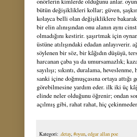
onörlerin kimlerde olduğunu anlar. oyu
bütün değişiklikleri kollar; güven, şaşkın
kolayca belli olan değişikliklere bakarak
bir elin alınışından onu alanın aynı cins
olmadığını kestirir. şaşırtmak için oyna
üstüne atılışındaki edadan anlayıverir. a
söylenen bir söz, bir kâğıdın düşüşü, te
harcanan çaba ya da umursamazlık; kazan
sayılışı; sıkıntı, duralama, heveslenme,
sanki içine doğmuşçasına ortaya attığı 
görebilmesine yardım eder. ilk iki üç kâ
elinde neler olduğunu öğrenir; ondan son
açılmış gibi, rahat rahat, hiç çekinmede
Kategori:
.detay
,
#oyun
,
edgar allan poe