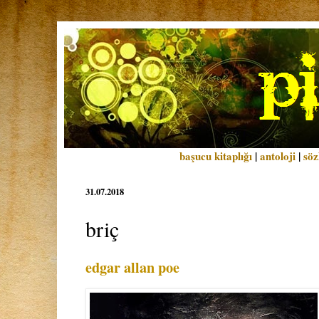
başucu kitaplığı
|
antoloji
|
söz
31.07.2018
briç
edgar allan poe