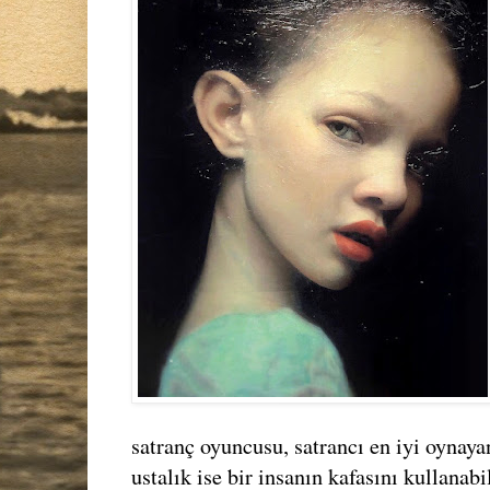
satranç oyuncusu, satrancı en iyi oynayan
ustalık ise bir insanın kafasını kullanabi