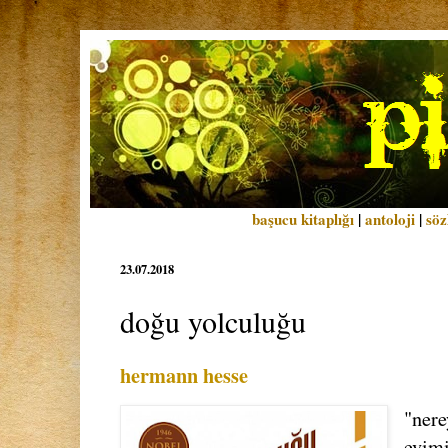
başucu kitaplığı
|
antoloji
|
söz
23.07.2018
doğu yolculuğu
hermann hesse
"nere
evimi