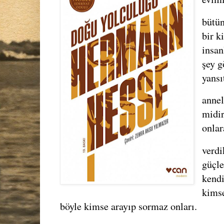
bütün
bir k
insan
şey g
yansı
annel
midir
onlar
verdi
güçle
kendi
kimse
böyle kimse arayıp sormaz onları.