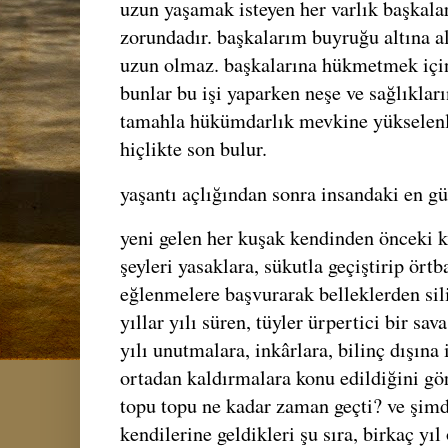
uzun yaşamak isteyen her varlık başkal
zorundadır. başkalarım buyruğu altına a
uzun olmaz. başkalarına hükmetmek için
bunlar bu işi yaparken neşe ve sağlıkları
tamahla hükümdarlık mevkine yükselenl
hiçlikte son bulur.
yaşantı açlığından sonra insandaki en gü
yeni gelen her kuşak kendinden önceki 
şeyleri yasaklara, sükutla geçiştirip örtb
eğlenmelere başvurarak belleklerden si
yıllar yılı süren, tüyler ürpertici bir sav
yılı unutmalara, inkârlara, bilinç dışın
ortadan kaldırmalara konu edildiğini g
topu topu ne kadar zaman geçti? ve şimdi
kendilerine geldikleri şu sıra, birkaç yıl