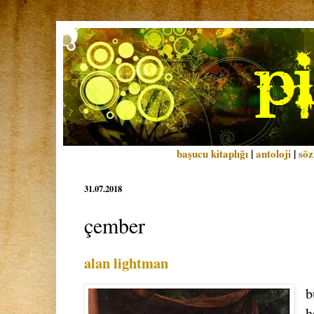
başucu kitaplığı
|
antoloji
|
söz
31.07.2018
çember
alan lightman
b
h