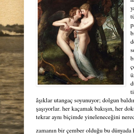
y
t
p
b
d
s
b
ç
ü
d
t
âşıklar utangaç soyunuyor; dolgun baldı
şaşıyorlar. her kaçamak bakışın, her dok
tekrar aynı biçimde yineleneceğini nere
zamanın bir çember olduğu bu dünyada he