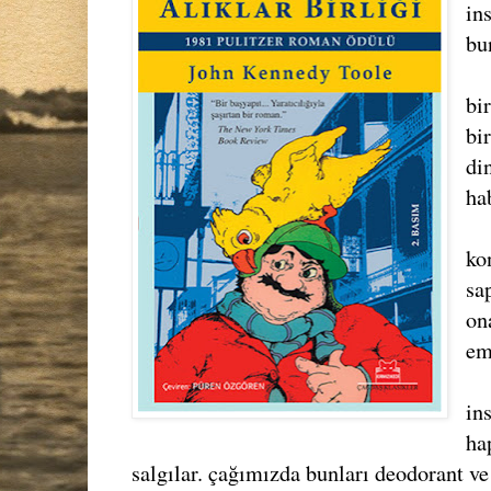
in
bu
bi
bi
di
ha
ko
sa
on
em
in
ha
salgılar. çağımızda bunları deodorant ve