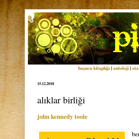
başucu kitaplığı
|
antoloji
|
söz
15.12.2018
alıklar birliği
john kennedy toole
be