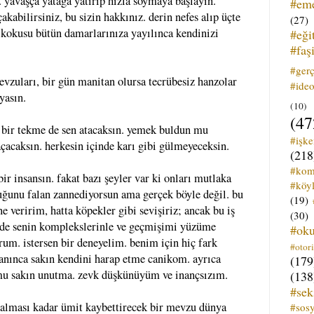
. yavaşça yatağa yatırıp hızla soymaya başlayın.
#em
akabilirsiniz, bu sizin hakkınız. derin nefes alıp üçte
(27)
n kokusu bütün damarlarınıza yayılınca kendinizi
#eği
#faş
#ger
evzuları, bir gün manitan olursa tecrübesiz hanzolar
#ideo
yasın.
(10)
(47
e bir tekme de sen atacaksın. yemek buldun mu
#işk
çacaksın. herkesin içinde karı gibi gülmeyeceksin.
(218
#kom
ir insansın. fakat bazı şeyler var ki onları mutlaka
#köyl
duğunu falan zannediyorsun ama gerçek böyle değil. bu
(19)
e veririm, hatta köpekler gibi sevişiriz; ancak bu iş
(30)
nde senin komplekslerinle ve geçmişimi yüzüme
#ok
um. istersen bir deneyelim. benim için hiç fark
#otori
lanınca sakın kendini harap etme canikom. ayrıca
(179
mu sakın unutma. zevk düşkünüyüm ve inançsızım.
(138
#sek
 kalması kadar ümit kaybettirecek bir mevzu dünya
#sos