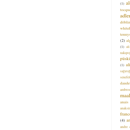
a
(1)
tocque
adle
döbli
white
tenny
(2)
al
(1)
al
nakıpo
püsk
a
(1)
sağıro
senefel
daude
ambros
maal
anais
anaksi
franc
a
(4)
andre 