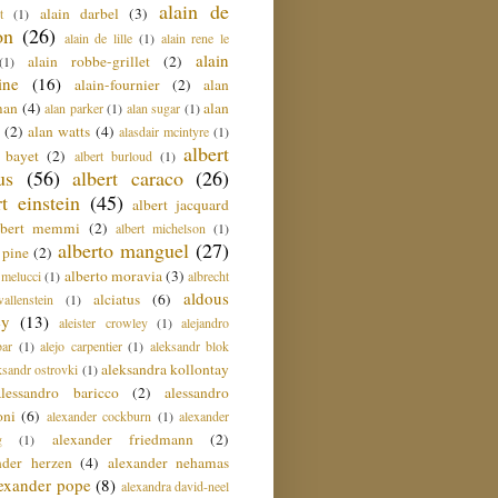
alain de
alain darbel
(3)
t
(1)
on
(26)
alain de lille
(1)
alain rene le
alain
alain robbe-grillet
(2)
(1)
ine
(16)
alain-fournier
(2)
alan
man
(4)
alan
alan parker
(1)
alan sugar
(1)
(2)
alan watts
(4)
alasdair mcintyre
(1)
albert
t bayet
(2)
albert burloud
(1)
us
(56)
albert caraco
(26)
rt einstein
(45)
albert jacquard
lbert memmi
(2)
albert michelson
(1)
alberto manguel
(27)
 pine
(2)
alberto moravia
(3)
 melucci
(1)
albrecht
aldous
alciatus
(6)
llenstein
(1)
ey
(13)
aleister crowley
(1)
alejandro
ar
(1)
alejo carpentier
(1)
aleksandr blok
aleksandra kollontay
ksandr ostrovki
(1)
alessandro baricco
(2)
alessandro
oni
(6)
alexander cockburn
(1)
alexander
alexander friedmann
(2)
g
(1)
nder herzen
(4)
alexander nehamas
lexander pope
(8)
alexandra david-neel