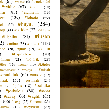
ek
(61)
#entelektüel
#ensest
(5)
#evlilik
(67)
#evrim
(18)
tim
(83)
#eşcinsellik
(13)
izm
(139)
#felsefe
(69)
#hayat
(284)
çek
(35)
#iktidar
(72)
loji
(41)
#iletişim
#insan
#ilişkiler
(81)
2)
#islam
(113)
#intihar
(38)
#kadın
ence
(28)
#junk
(19)
)
#kapitalizm
(80)
ünizm
(21)
#kötülük
(28)
üler
(13)
#kürtler
#kültür
(10)
#mizah
#matematik
(8)
#medya
(9)
#mutluluk
(64)
#müzik
(19)
umak
(58)
#osmanlı
(24)
#politika
#polis
(18)
te
(9)
)
#psikoloji
(80)
#sanat
)
#savaş
(66)
#sağlık
(65)
s
(66)
#sevgi
(25)
#sinema
(23)
yalizm
(13)
#soykırım
(29)