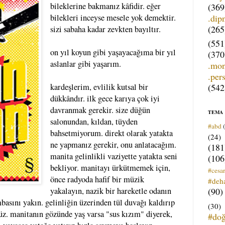
bileklerine bakmanız kâfidir. eğer
(369
.dip
bilekleri inceyse mesele yok demektir.
(265
sizi sabaha kadar zevkten bayıltır.
(551
on yıl koyun gibi yaşayacağıma bir yıl
(370
aslanlar gibi yaşarım.
.mo
.per
(542
kardeşlerim, evlilik kutsal bir
dükkândır. ilk gece karıya çok iyi
davranmak gerekir. size düğün
TEMA
salonundan, kıldan, tüyden
#abd
bahsetmiyorum. direkt olarak yatakta
(24)
ne yapmanız gerekir, onu anlatacağım.
(181
manita gelinlikli vaziyette yatakta seni
(106
bekliyor. manitayı ürkütmemek için,
#cesar
önce radyoda hafif bir müzik
#deh
(90)
yakalayın, nazik bir hareketle odanın
mbasını yakın. gelinliğin üzerinden tül duvağı kaldırıp
(30)
üz. manitanın gözünde yaş varsa "sus kızım" diyerek,
#do