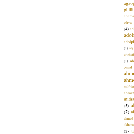
ağao
phill
chami
adıvar
(4)
ad
adol
adolph
(1)
afş
christ
a
(1)
cemal
ahm
ahm
müftüo
ahmet
mitha
a
(5)
(7)
a
ahmad
akhena
a
(2)