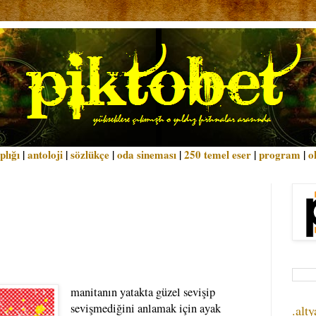
plığı
|
antoloji
|
sözlükçe
|
oda sineması
|
250 temel eser
|
program
|
o
manitanın yatakta güzel sevişip
sevişmediğini anlamak için ayak
.alty