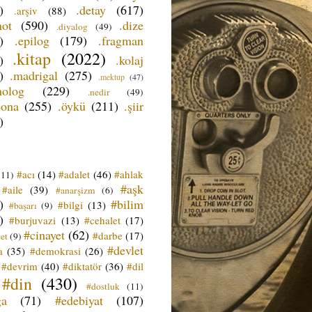
)
.detay
(617)
.arşiv
(88)
not
(590)
.dize
.diyalog
(49)
)
.epilog
(179)
.fragman
.kitap
(2022)
)
.kolaj
)
.madrigal
(275)
.mektup
(47)
nolog
(229)
.nedir
(49)
sona
(255)
.öykü
(211)
.şiir
)
#acı
(14)
#adalet
(46)
#ahlak
(11)
#aşk
#aile
(39)
#anarşizm
(6)
)
#bilim
#bilgi
(13)
#başarı
(9)
)
#burjuvazi
(13)
#cehalet
(17)
#cinayet
(62)
#darbe
(17)
et
(9)
#devlet
a
(35)
#demokrasi
(26)
#devrim
(40)
#diktatör
(36)
#dil
#din
(430)
#dostluk
(11)
ğa
(71)
#edebiyat
(107)