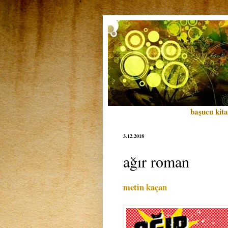
başucu kita
3.12.2018
ağır roman
metin kaçan