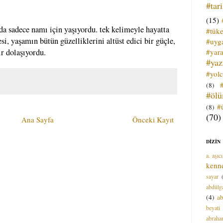
#tar
(15)
 da sadece namı için yaşıyordu. tek kelimeyle hayatta
#tük
, yaşamın bütün güzelliklerini altüst edici bir güçle,
#uyga
#yara
ir dolaşıyordu.
#ya
#yol
(8)
#öl
#
(8)
(70)
Ana Sayfa
Önceki Kayıt
DİZİN
a. aşıcı
kenn
sayar
abdülga
(4)
ab
beyati
abrah