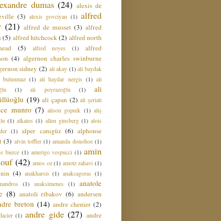
lexandre dumas
(24)
alexis de
alfred
ville
(3)
alexis govciyan
(1)
r
(21)
alfred de musset
(3)
alfred
n
(5)
alfred hitchcock
(2)
alfred north
head
(5)
alfred
alfred noyes
(1)
son
(4)
algernon charles swinburne
gernon sidney
(2)
ali akay
(1)
ali baydak
i bulunmaz
(1)
ali haydar nergis
(1)
ali
ali
ğlu
(1)
ali poyrazoğlu
(1)
üllüoğlu
(19)
ali çapan
(2)
ali şeriati
lice munro
(7)
alison gopnik
(1)
aliş
ğlu
(1)
alkaios
(1)
allen ginsberg
(1)
alois
alper canıgüz
(6)
alphonse
der
(1)
t
(3)
alvin toffler
(1)
amanda donohoe
(1)
amin
e bierce
(1)
amerigo vespucci
(1)
ouf
(42)
amos oz
(1)
amotz zahavi
(1)
 nin
(4)
anakharsis
(1)
anaksagoras
(1)
anatole
mandros
(1)
anaksimenes
(1)
e
(8)
anatoli ribakov
(6)
andersen
ndre breton
(14)
andre chenier
(2)
andre gide
(27)
andre
dacier
(1)