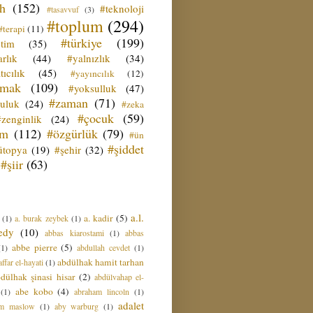
ih
(152)
#teknoloji
#tasavvuf
(3)
#toplum
(294)
#terapi
(11)
#türkiye
(199)
etim
(35)
rlık
(44)
#yalnızlık
(34)
tıcılık
(45)
#yayıncılık
(12)
zmak
(109)
#yoksulluk
(47)
#zaman
(71)
culuk
(24)
#zeka
#çocuk
(59)
#zenginlik
(24)
üm
(112)
#özgürlük
(79)
#ün
#şiddet
ütopya
(19)
#şehir
(32)
#şiir
(63)
a.l.
a. kadir
(5)
(1)
a. burak zeybek
(1)
edy
(10)
abbas kiarostami
(1)
abbas
abbe pierre
(5)
(1)
abdullah cevdet
(1)
abdülhak hamit tarhan
ffar el-hayati
(1)
dülhak şinasi hisar
(2)
abdülvahap el-
abe kobo
(4)
(1)
abraham lincoln
(1)
adalet
am maslow
(1)
aby warburg
(1)