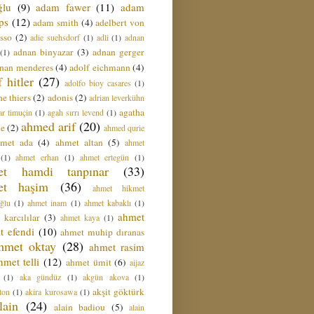
ğlu
(9)
adam fawer
(11)
adam
ips
(12)
adam smith
(4)
adelbert von
sso
(2)
adie suehsdorf
(1)
adli
(1)
adnan
adnan binyazar
(3)
adnan gerger
(1)
nan menderes
(4)
adolf eichmann
(4)
f hitler
(27)
adolfo bioy casares
(1)
e thiers
(2)
adonis
(2)
adrian leverkühn
agatha
ar timuçin
(1)
agah sırrı levend
(1)
ahmed arif
(20)
ie
(2)
ahmed qurie
hmet ada
(4)
ahmet altan
(5)
ahmet
(1)
ahmet erhan
(1)
ahmet ertegün
(1)
et hamdi tanpınar
(33)
et haşim
(36)
ahmet hikmet
ğlu
(1)
ahmet inam
(1)
ahmet kabaklı
(1)
ahmet
 karcılılar
(3)
ahmet kaya
(1)
t efendi
(10)
ahmet muhip dıranas
hmet oktay
(28)
ahmet rasim
hmet telli
(12)
ahmet ümit
(6)
aijaz
(1)
aka gündüz
(1)
akgün akova
(1)
akşit göktürk
ton
(1)
akira kurosawa
(1)
lain
(24)
alain badiou
(5)
alain