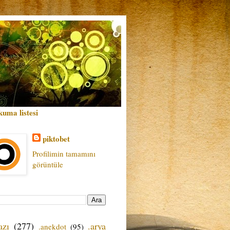
kuma listesi
piktobet
Profilimin tamamını
görüntüle
azı
(277)
.arya
.anekdot
(95)