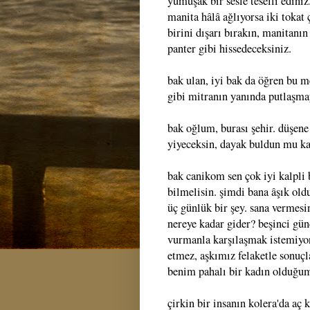
yumuşak bir sesle teselli ediniz
manita hâlâ ağlıyorsa iki tokat ç
birini dışarı bırakın, manitanı
panter gibi hissedeceksiniz.
bak ulan, iyi bak da öğren bu m
gibi mitranın yanında putlaşma
bak oğlum, burası şehir. düşen
yiyeceksin, dayak buldun mu ka
bak canikom sen çok iyi kalpli b
bilmelisin. şimdi bana âşık ol
üç günlük bir şey. sana vermesin
nereye kadar gider? beşinci gü
vurmanla karşılaşmak istemiyor
etmez, aşkımız felaketle sonuç
benim pahalı bir kadın olduğu
çirkin bir insanın kolera'da aç