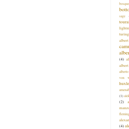
bosque
bott
sage
toura
light
turing
alber
cam
albe
(4)
a
albert
alberto
von wa
huxl
amenab
(1)
ale
(2)
manz
flemin
alexa
a
(4)