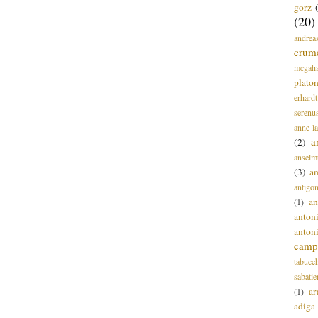
gorz
(20)
andrea
crum
mcgah
plato
erhardt
serenu
anne l
a
(2)
anselm
(3)
a
antigo
an
(1)
anton
anton
campi
tabucc
sabatie
ar
(1)
adiga