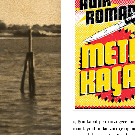
ışığını kapatıp kırmızı gece la
manitayı alnından zarifçe öpün