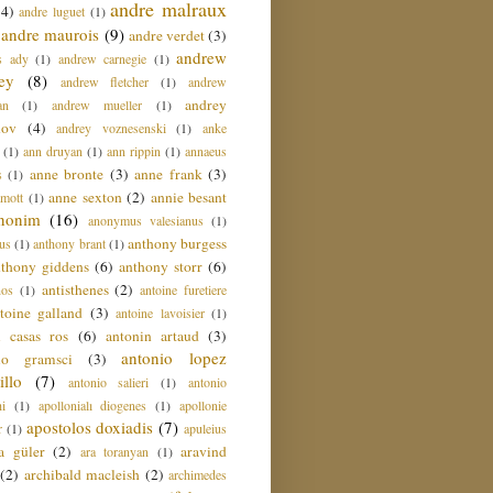
andre malraux
(4)
andre luguet
(1)
andre maurois
(9)
andre verdet
(3)
andrew
s ady
(1)
andrew carnegie
(1)
ey
(8)
andrew fletcher
(1)
andrew
andrey
an
(1)
andrew mueller
(1)
nov
(4)
andrey voznesenski
(1)
anke
(1)
ann druyan
(1)
ann rippin
(1)
annaeus
anne bronte
(3)
anne frank
(3)
s
(1)
anne sexton
(2)
annie besant
amott
(1)
nonim
(16)
anonymus valesianus
(1)
anthony burgess
us
(1)
anthony brant
(1)
nthony giddens
(6)
anthony storr
(6)
antisthenes
(2)
nos
(1)
antoine furetiere
toine galland
(3)
antoine lavoisier
(1)
i casas ros
(6)
antonin artaud
(3)
antonio lopez
io gramsci
(3)
llo
(7)
antonio salieri
(1)
antonio
hi
(1)
apollonialı diogenes
(1)
apollonie
apostolos doxiadis
(7)
r
(1)
apuleius
a güler
(2)
aravind
ara toranyan
(1)
(2)
archibald macleish
(2)
archimedes