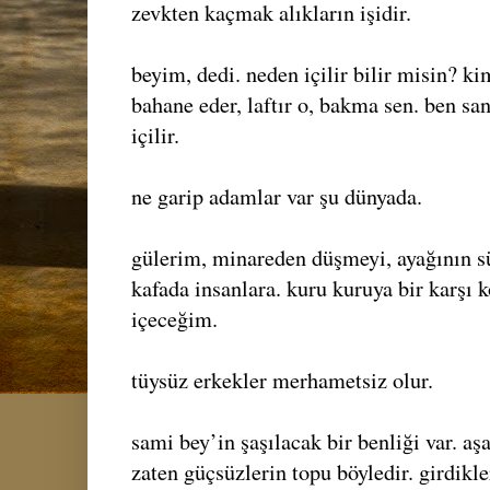
zevkten kaçmak alıkların işidir.
beyim, dedi. neden içilir bilir misin? ki
bahane eder, laftır o, bakma sen. ben s
içilir.
ne garip adamlar var şu dünyada.
gülerim, minareden düşmeyi, ayağının s
kafada insanlara. kuru kuruya bir karşı
içeceğim.
tüysüz erkekler merhametsiz olur.
sami bey’in şaşılacak bir benliği var. aşa
zaten güçsüzlerin topu böyledir. girdikl