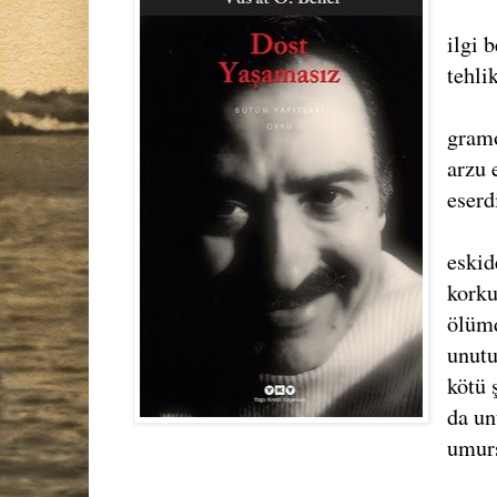
ilgi 
tehlik
gramo
arzu 
eserd
eskid
korku
ölüm
unutu
kötü 
da un
umur