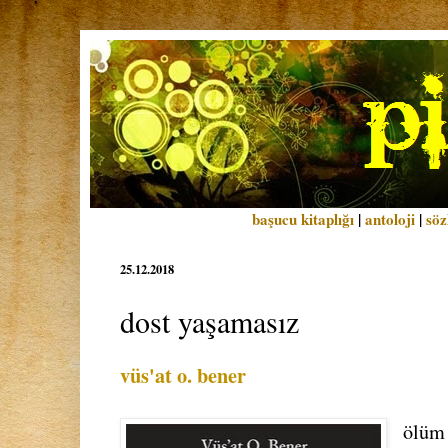
başucu kitaplığı
|
antoloji
|
söz
25.12.2018
dost yaşamasız
vüs'at o. bener
ölüm 