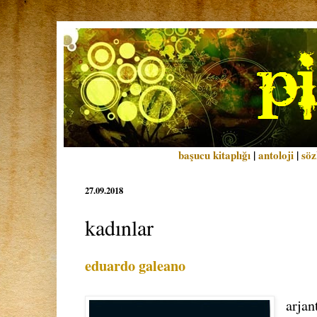
başucu kitaplığı
|
antoloji
|
söz
27.09.2018
kadınlar
eduardo galeano
arjan