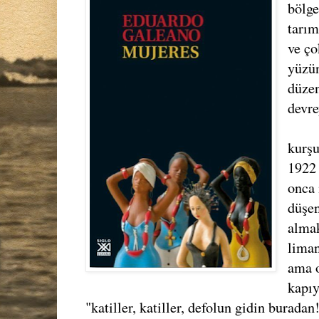
bölge
tarım
ve ço
yüzün
düze
devre
kurşu
1922 
onca 
düşen
almak
liman
ama o
kapıy
"katiller, katiller, defolun gidin buradan