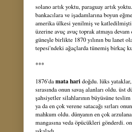
solano artık yoktu, paraguay artık yoktu.
bankacılara ve işadamlarına boyun eğme
amerika ülkesi yenilmiş ve katledilmişti
üzerine avuç avuç toprak atmaya devam 
güneşle birlikte 1870 yılının bu lanet ol
tepesi'ndeki ağaçlarda tünemiş birkaç k
***
mata hari
1876'da
doğdu. lüks yataklar,
sırasında onun savaş alanları oldu. üst d
şahsiyetler silahlarının büyüsüne teslim
ya da en çok verene satacağı sırları onun
mahkum oldu. dünyanın en çok arzulana
mangasına veda öpücükleri gönderdi. on 
ıskaladı.