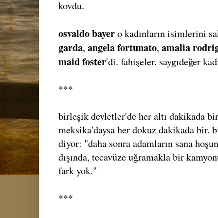
kovdu.
osvaldo bayer
o kadınların isimlerini sa
garda
angela fortunato
amalia rodri
,
,
maid foster
'di. fahişeler. saygıdeğer kad
***
birleşik devletler'de her altı dakikada b
meksika'daysa her dokuz dakikada bir. b
diyor: "daha sonra adamların sana hoşun
dışında, tecavüze uğramakla bir kamyon
fark yok."
***