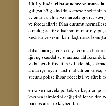
elisa sanchez
marcela 
1901 yılında,
ve
a coruna
galiçya bölgesindeki
şehrinin s
evlendiler. elisa ve marcela gizlice sevi
ve fotoğraflarla falan durumu normalleşt
etmek gerekti: elisa ismini mario yaptı, 
kestirdi ve sesini kalınlaştırarak konuştu
daha sonra gerçek ortaya çıkınca bütün i
iğrenç skandal ve utanmaz ahlaksızlık ka
ve bu acıklı fırsattan istifade, hiç satmad
arada iyi niyeti suistimal edilen kilise, 
suçunu polise ihbar edecekti. ve sürek av
elisa ve marcela portekiz'e kaçtılar. por
kaçınca isimlerini değiştirdiler ve denize
buenos aires'te kaybedildi.