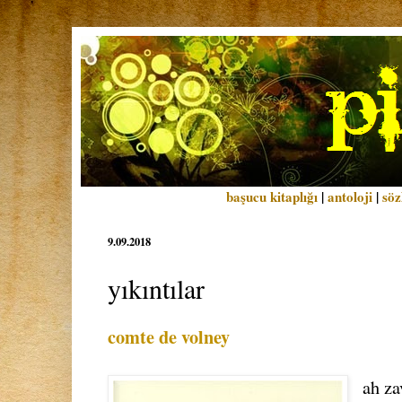
başucu kitaplığı
|
antoloji
|
söz
9.09.2018
yıkıntılar
comte de volney
ah za