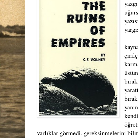
yazgı
uğurs
yazıs
yargı
kayna
çırıl
karma
üstün
bırak
yarat
bırak
yanın
kendi
öğret
varlıklar görmedi. gereksinmelerini bil