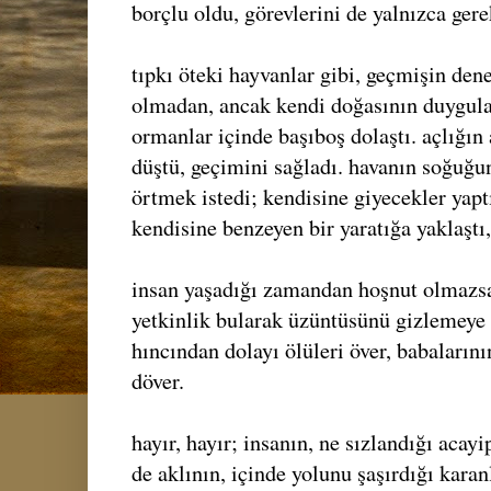
borçlu oldu, görevlerini de yalnızca ger
tıpkı öteki hayvanlar gibi, geçmişin de
olmadan, ancak kendi doğasının duygula
ormanlar içinde başıboş dolaştı. açlığın
düştü, geçimini sağladı. havanın soğuğun
örtmek istedi; kendisine giyecekler yaptı
kendisine benzeyen bir yaratığa yaklaştı,
insan yaşadığı zamandan hoşnut olmazsa
yetkinlik bularak üzüntüsünü gizlemeye ça
hıncından dolayı ölüleri över, babaların
döver.
hayır, hayır; insanın, ne sızlandığı acayi
de aklının, içinde yolunu şaşırdığı karanl