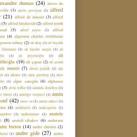
lexandre dumas
(24)
alexis de
alfred
ville
(3)
alexis govciyan
(1)
r
(21)
alfred de musset
(3)
alfred
n
(5)
alfred hitchcock
(2)
alfred north
head
(5)
alfred
alfred noyes
(1)
son
(4)
algernon charles swinburne
gernon sidney
(2)
ali akay
(1)
ali baydak
i bulunmaz
(1)
ali haydar nergis
(1)
ali
ali
ğlu
(1)
ali poyrazoğlu
(1)
üllüoğlu
(19)
ali çapan
(2)
ali şeriati
lice munro
(7)
alison gopnik
(1)
aliş
ğlu
(1)
alkaios
(1)
allen ginsberg
(1)
alois
alper canıgüz
(6)
alphonse
der
(1)
t
(3)
alvin toffler
(1)
amanda donohoe
(1)
amin
e bierce
(1)
amerigo vespucci
(1)
ouf
(42)
amos oz
(1)
amotz zahavi
(1)
 nin
(4)
anakharsis
(1)
anaksagoras
(1)
anatole
mandros
(1)
anaksimenes
(1)
e
(8)
anatoli ribakov
(6)
andersen
ndre breton
(14)
andre chenier
(2)
andre gide
(27)
andre
dacier
(1)