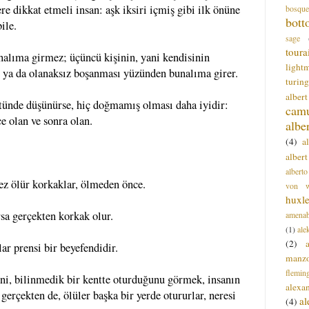
re dikkat etmeli insan: aşk iksiri içmiş gibi ilk önüne
bosque
bott
ile.
sage
toura
nalıma girmez; üçüncü kişinin, yani kendisinin
light
sı ya da olanaksız boşanması yüzünden bunalıma girer.
turing
alber
stünde düşünürse, hiç doğmamış olması daha iyidir:
cam
e olan ve sonra olan.
albe
(4)
a
albert
alberto
ez ölür korkaklar, ölmeden önce.
von wa
huxl
sa gerçekten korkak olur.
amenab
(1)
ale
(2)
ar prensi bir beyefendidir.
manz
flemin
ni, bilinmedik bir kentte oturduğunu görmek, insanın
alexa
gerçekten de, ölüler başka bir yerde otururlar, neresi
a
(4)