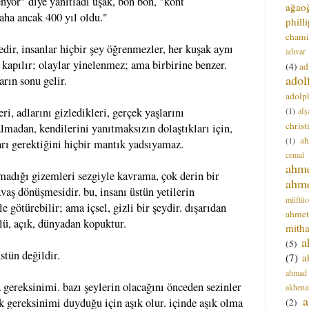
nyör" diye yanıtladı uşak, bön bön, "kont
ağao
daha ancak 400 yıl oldu."
phill
chami
dir, insanlar hiçbir şey öğrenmezler, her kuşak aynı
adıvar
a kapılır; olaylar yinelenmez; ama birbirine benzer.
(4)
ad
adol
arın sonu gelir.
adolph
(1)
afş
eri, adlarını gizledikleri, gerçek yaşlarını
christ
lmadan, kendilerini yanıtmaksızın dolaştıkları için,
a
(1)
rı gerektiğini hiçbir mantık yadsıyamaz.
cemal
ahm
madığı gizemleri sezgiyle kavrama, çok derin bir
ahm
vaş dönüşmesidir. bu, insanı üstün yetilerin
müftüo
 götürebilir; ama içsel, gizli bir şeydir. dışarıdan
ahmet
lü, açık, dünyadan kopuktur.
mitha
a
(5)
stün değildir.
(7)
a
ahmad
a gereksinimi. bazı şeylerin olacağını önceden sezinler
akhena
a
şk gereksinimi duyduğu için aşık olur. içinde aşık olma
(2)