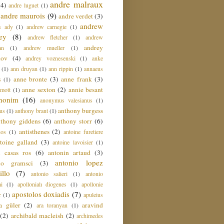
andre malraux
(4)
andre luguet
(1)
andre maurois
(9)
andre verdet
(3)
andrew
s ady
(1)
andrew carnegie
(1)
ey
(8)
andrew fletcher
(1)
andrew
andrey
an
(1)
andrew mueller
(1)
nov
(4)
andrey voznesenski
(1)
anke
(1)
ann druyan
(1)
ann rippin
(1)
annaeus
anne bronte
(3)
anne frank
(3)
s
(1)
anne sexton
(2)
annie besant
amott
(1)
nonim
(16)
anonymus valesianus
(1)
anthony burgess
us
(1)
anthony brant
(1)
nthony giddens
(6)
anthony storr
(6)
antisthenes
(2)
nos
(1)
antoine furetiere
toine galland
(3)
antoine lavoisier
(1)
i casas ros
(6)
antonin artaud
(3)
antonio lopez
io gramsci
(3)
llo
(7)
antonio salieri
(1)
antonio
hi
(1)
apollonialı diogenes
(1)
apollonie
apostolos doxiadis
(7)
r
(1)
apuleius
a güler
(2)
aravind
ara toranyan
(1)
(2)
archibald macleish
(2)
archimedes