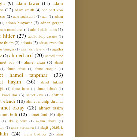
ğlu
(9)
adam fawer
(11)
adam
ips
(12)
adam smith
(4)
adelbert von
sso
(2)
adie suehsdorf
(1)
adli
(1)
adnan
adnan binyazar
(3)
adnan gerger
(1)
nan menderes
(4)
adolf eichmann
(4)
f hitler
(27)
adolfo bioy casares
(1)
e thiers
(2)
adonis
(2)
adrian leverkühn
agatha
ar timuçin
(1)
agah sırrı levend
(1)
ahmed arif
(20)
ie
(2)
ahmed qurie
hmet ada
(4)
ahmet altan
(5)
ahmet
(1)
ahmet erhan
(1)
ahmet ertegün
(1)
et hamdi tanpınar
(33)
et haşim
(36)
ahmet hikmet
ğlu
(1)
ahmet inam
(1)
ahmet kabaklı
(1)
ahmet
 karcılılar
(3)
ahmet kaya
(1)
t efendi
(10)
ahmet muhip dıranas
hmet oktay
(28)
ahmet rasim
hmet telli
(12)
ahmet ümit
(6)
aijaz
(1)
aka gündüz
(1)
akgün akova
(1)
akşit göktürk
ton
(1)
akira kurosawa
(1)
lain
(24)
alain badiou
(5)
alain