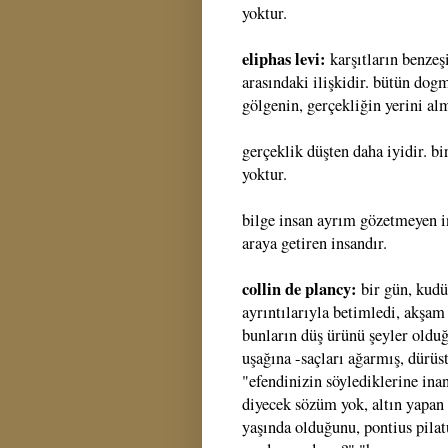
yoktur.
eliphas levi:
karşıtların benzeş
arasındaki ilişkidir. bütün dog
gölgenin, gerçekliğin yerini alm
gerçeklik düşten daha iyidir. bi
yoktur.
bilge insan ayrım gözetmeyen ins
araya getiren insandır.
collin de plancy:
bir gün, kudüs
ayrıntılarıyla betimledi, akşam
bunların düş ürünü şeyler oldu
uşağına -saçları ağarmış, dürüs
"efendinizin söylediklerine in
diyecek sözüm yok, altın yapan
yaşında olduğunu, pontius pilat