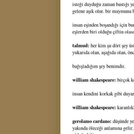
isteği duyduğu zaman bastığı ye
gelene aşık olur. bir maymuna b
insan eşinden boşandığı için bu
eşlerden biri olduğu çiftin ola
talmud:
her kim şu dört şey ü
yukarıda olan, aşağıda olan, önc
bağışladığım şey benimdir.
william shakespeare:
birçok k
insan kendini korkak gibi duyar
william shakespeare:
karanlıkl
gerolamo cardano:
düşünde ye
yakında öleceği anlamına gelir. 