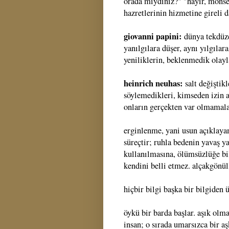
orada mıydınız?" "hayır, monse
hazretlerinin hizmetine gireli 
giovanni papini:
dünya tekdüze
yanılgılara düşer, aynı yılgılar
yeniliklerin, beklenmedik olayl
heinrich neuhas:
salt değiştikl
söylemedikleri, kimseden izin a
onların gerçekten var olmamala
erginlenme, yani usun açıklaya
süreçtir; ruhla bedenin yavaş ya
kullanılmasına, ölümsüzlüğe bile
kendini belli etmez. alçakgönül
hiçbir bilgi başka bir bilgiden ü
öykü bir barda başlar. aşık olm
insan; o sırada umarsızca bir a