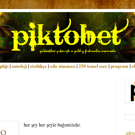
plığı
|
antoloji
|
sözlükçe
|
oda sineması
|
250 temel eser
|
program
|
o
her şey her şeyle bağıntılıdır.
.alty