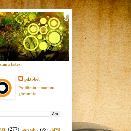
kuma listesi
piktobet
Profilimin tamamını
görüntüle
azı
(277)
.arya
.anekdot
(95)