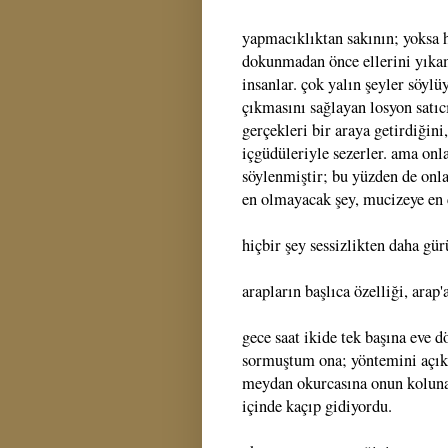
yapmacıklıktan sakının; yoksa 
dokunmadan önce ellerini yıka
insanlar. çok yalın şeyler söylü
çıkmasını sağlayan losyon satıc
gerçekleri bir araya getirdiğin
içgüdüleriyle sezerler. ama onl
söylenmiştir; bu yüzden de onlar
en olmayacak şey, mucizeye en 
hiçbir şey sessizlikten daha gü
arapların başlıca özelliği, arap
gece saat ikide tek başına eve
sormuştum ona; yöntemini açıkl
meydan okurcasına onun koluna 
içinde kaçıp gidiyordu.