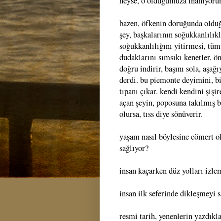
neyse, o olduğumuza inanıyorum.
bazen, öfkenin doruğunda olduğ
şey, başkalarının soğukkanlılıkl
soğukkanlılığını yitirmesi, tüm
dudaklarını sımsıkı kenetler, ön
doğru indirir, başını sola, aşağ
derdi. bu piemonte deyimini, b
tıpanı çıkar. kendi kendini şişi
açan şeyin, poposuna takılmış b
olursa, tıss diye sönüverir.
yaşam nasıl böylesine cömert ol
sağlıyor?
insan kaçarken düz yolları izle
insan ilk seferinde dikleşmeyi 
resmi tarih, yenenlerin yazdıkla