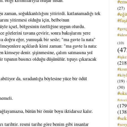
 bilgi kırıntılarıyla oluşur insan.
#em
(27)
u zaman, soğukkanlılığını yitirirdi. katlanamadığı tek
#eği
#faş
arını yitirmesi olduğu için, belbo'nun
üyle içsel, bölgesinin özelliğine uygun olurdu.
#ger
ce gözlerini tavana çevirir, sonra bakışlarını yere
#ideo
ıya doğru eğer, yumuşak bir sesle; "ma gavte la nata"
(10)
ilmeyenlere açıklardı kimi zaman: "ma gavte la nata:
(47
ren kimseye denir. şişinmesine, çalım satmasına yol
#işk
ir tıpanın basıncı olduğu düşünülür. tıpayı çıkaracak
(218
#kom
#köyl
abiliyor da, sıradanlığa böylesine yüce bir ödül
(19)
(30)
#ok
memeli.
#otori
(179
sağlayamazsa, bütün bir ömür boyu iktidarsız kalır.
(138
#sek
rı tarihtir. resmi tarihe göre benim gibi insanlar
#sos