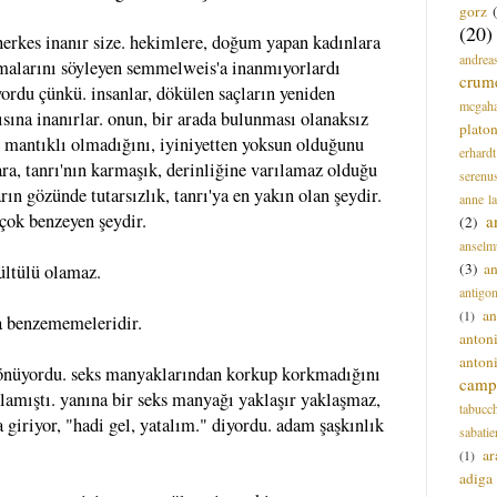
gorz
(20)
herkes inanır size. hekimlere, doğum yapan kadınlara
andrea
malarını söyleyen semmelweis'a inanmıyorlardı
crum
yordu çünkü. insanlar, dökülen saçların yeniden
mcgah
ısına inanırlar. onun, bir arada bulunması olanaksız
plato
i, mantıklı olmadığını, iyiniyetten yoksun olduğunu
erhardt
ara, tanrı'nın karmaşık, derinliğine varılamaz olduğu
serenu
ın gözünde tutarsızlık, tanrı'ya en yakın olan şeydir.
anne l
çok benzeyen şeydir.
a
(2)
anselm
(3)
a
rültülü olamaz.
antigo
an
(1)
'a benzememeleridir.
anton
anton
 dönüyordu. seks manyaklarından korkup korkmadığını
campi
amıştı. yanına bir seks manyağı yaklaşır yaklaşmaz,
tabucc
giriyor, "hadi gel, yatalım." diyordu. adam şaşkınlık
sabatie
ar
(1)
adiga