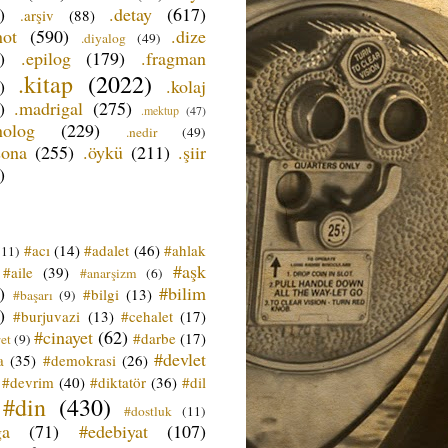
)
.detay
(617)
.arşiv
(88)
not
(590)
.dize
.diyalog
(49)
)
.epilog
(179)
.fragman
.kitap
(2022)
)
.kolaj
)
.madrigal
(275)
.mektup
(47)
nolog
(229)
.nedir
(49)
sona
(255)
.öykü
(211)
.şiir
)
#acı
(14)
#adalet
(46)
#ahlak
(11)
#aşk
#aile
(39)
#anarşizm
(6)
)
#bilim
#bilgi
(13)
#başarı
(9)
)
#burjuvazi
(13)
#cehalet
(17)
#cinayet
(62)
#darbe
(17)
et
(9)
#devlet
a
(35)
#demokrasi
(26)
#devrim
(40)
#diktatör
(36)
#dil
#din
(430)
#dostluk
(11)
ğa
(71)
#edebiyat
(107)