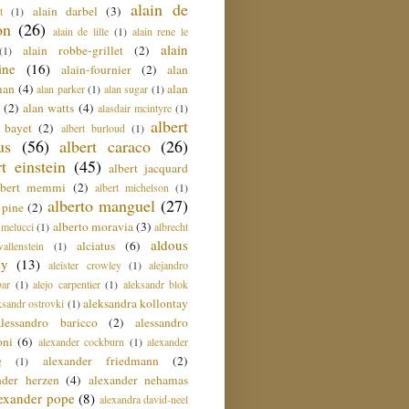
alain de
alain darbel
(3)
t
(1)
on
(26)
alain de lille
(1)
alain rene le
alain
alain robbe-grillet
(2)
(1)
ine
(16)
alain-fournier
(2)
alan
man
(4)
alan
alan parker
(1)
alan sugar
(1)
(2)
alan watts
(4)
alasdair mcintyre
(1)
albert
t bayet
(2)
albert burloud
(1)
us
(56)
albert caraco
(26)
rt einstein
(45)
albert jacquard
lbert memmi
(2)
albert michelson
(1)
alberto manguel
(27)
 pine
(2)
alberto moravia
(3)
 melucci
(1)
albrecht
aldous
alciatus
(6)
llenstein
(1)
ey
(13)
aleister crowley
(1)
alejandro
ar
(1)
alejo carpentier
(1)
aleksandr blok
aleksandra kollontay
ksandr ostrovki
(1)
alessandro baricco
(2)
alessandro
oni
(6)
alexander cockburn
(1)
alexander
alexander friedmann
(2)
g
(1)
nder herzen
(4)
alexander nehamas
lexander pope
(8)
alexandra david-neel