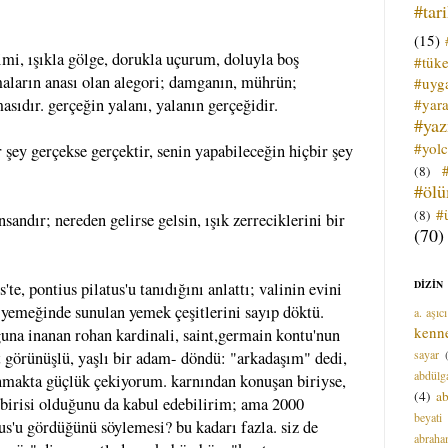
#tar
(15)
imi, ışıkla gölge, dorukla uçurum, doluyla boş
#tük
maların anası olan alegori; damganın, mührün;
#uyga
#yara
asıdır. gerçeğin yalanı, yalanın gerçeğidir.
#ya
#yol
r şey gerçekse gerçektir, senin yapabileceğin hiçbir şey
(8)
#öl
#
(8)
andır; nereden gelirse gelsin, ışık zerreciklerini bir
(70)
DİZİN
'te, pontius pilatus'u tanıdığını anlattı; valinin evini
 yemeğinde sunulan yemek çeşitlerini sayıp döktü.
a. aşıcı
kenn
ğuna inanan rohan kardinali, saint,germain kontu'nun
sayar
t görünüşlü, yaşlı bir adam- döndü: "arkadaşım" dedi,
abdülga
anmakta güçlük çekiyorum. karnından konuşan biriyse,
(4)
ab
 birisi olduğunu da kabul edebilirim; ama 2000
beyati
us'u gördüğünü söylemesi? bu kadarı fazla. siz de
abrah