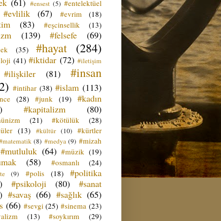
ek
(61)
#entelektüel
#ensest
(5)
#evlilik
(67)
#evrim
(18)
tim
(83)
#eşcinsellik
(13)
izm
(139)
#felsefe
(69)
#hayat
(284)
çek
(35)
#iktidar
(72)
loji
(41)
#iletişim
#insan
#ilişkiler
(81)
2)
#islam
(113)
#intihar
(38)
#kadın
ence
(28)
#junk
(19)
)
#kapitalizm
(80)
ünizm
(21)
#kötülük
(28)
üler
(13)
#kürtler
#kültür
(10)
#mizah
#matematik
(8)
#medya
(9)
#mutluluk
(64)
#müzik
(19)
umak
(58)
#osmanlı
(24)
#politika
#polis
(18)
te
(9)
)
#psikoloji
(80)
#sanat
)
#savaş
(66)
#sağlık
(65)
s
(66)
#sevgi
(25)
#sinema
(23)
yalizm
(13)
#soykırım
(29)