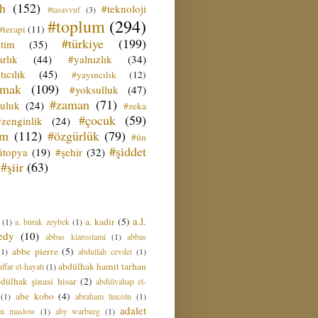
ih
(152)
#teknoloji
#tasavvuf
(3)
#toplum
(294)
#terapi
(11)
#türkiye
(199)
etim
(35)
rlık
(44)
#yalnızlık
(34)
tıcılık
(45)
#yayıncılık
(12)
zmak
(109)
#yoksulluk
(47)
#zaman
(71)
culuk
(24)
#zeka
#çocuk
(59)
#zenginlik
(24)
üm
(112)
#özgürlük
(79)
#ün
#şiddet
ütopya
(19)
#şehir
(32)
#şiir
(63)
a.l.
a. kadir
(5)
(1)
a. burak zeybek
(1)
edy
(10)
abbas kiarostami
(1)
abbas
abbe pierre
(5)
(1)
abdullah cevdet
(1)
abdülhak hamit tarhan
ffar el-hayati
(1)
dülhak şinasi hisar
(2)
abdülvahap el-
abe kobo
(4)
(1)
abraham lincoln
(1)
adalet
am maslow
(1)
aby warburg
(1)