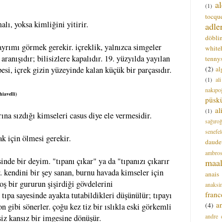
a
(1)
tocque
lı, yoksa kimliğini yitirir.
adle
döbli
 ayrımı görmek gerekir. içreklik, yalnızca simgeler
white
n aranışıdır; bilisizlere kapalıdır. 19. yüzyılda yayılan
tenny
(2)
al
epesi, içrek gizin yüzeyinde kalan küçük bir parçasıdır.
(1)
al
nakıpo
hiavelli)
püsk
a
(1)
arına sızdığı kimseleri casus diye ele vermesidir.
sağıro
senefel
ak için ölmesi gerekir.
daude
ambros
sinde bir deyim. "tıpanı çıkar" ya da "tıpanızı çıkarır
maal
. kendini bir şey sanan, burnu havada kimseler için
anais
boş bir gururun şişirdiği gövdelerini
anaksi
franc
tıpa sayesinde ayakta tutabildikleri düşünülür; tıpayı
a
(4)
n gibi sönerler. çoğu kez tiz bir ıslıkla eski görkemli
andre 
siz kansız bir imgesine dönüşür.