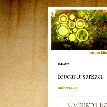
başucu kita
16.11.2009
foucault sarkacı
umberto eco