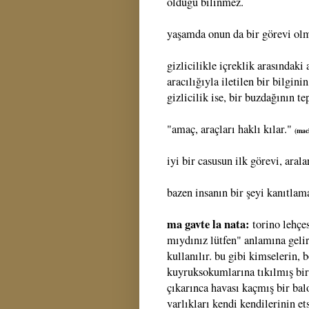
olduğu bilinmez.
yaşamda onun da bir görevi olma
gizlicilikle içreklik arasındaki
aracılığıyla iletilen bir bilgini
gizlicilik ise, bir buzdağının t
"amaç, araçları haklı kılar."
(mac
iyi bir casusun ilk görevi, aral
bazen insanın bir şeyi kanıtlam
ma gavte la nata:
torino lehçe
mıydınız lütfen" anlamına gelir
kullanılır. bu gibi kimselerin, 
kuyruksokumlarına tıkılmış bir 
çıkarınca havası kaçmış bir balo
varlıkları kendi kendilerinin et