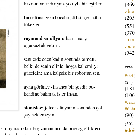
kavramlar andırışma yoluyla birleşirler.
(369
.dip
(265
lucretius:
zeka bocalar, dil sürçer, zihin
tökezler.
(551
(370
raymond smullyan:
batıl inanç
.mo
uğursuzluk getirir.
.per
(542
seni elde eden kadın sonunda ölmeli,
belki de senin elinle. hoşça kal emily;
TEMA
güzeldin; ama kalpsiz bir robottun sen.
#abd
(24)
ayna görünce -insanca bir şeydir bu-
(181
kendine bakmak ister insan.
(106
#cesar
stanislaw j. lec:
dünyanın sonundan çok
#deh
(90)
şey beklemeyin.
(30)
ısı duymadıkları boş zamanlarında bize öğrettikleri
#do