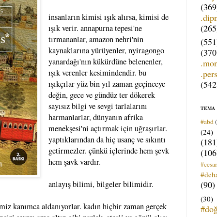
(369
.dip
insanların kimisi ışık alırsa, kimisi de
(265
ışık verir. annapurna tepesi'ne
tırmananlar, amazon nehri'nin
(551
kaynaklarına yürüyenler, nyiragongo
(370
yanardağı'nın kükürdüne belenenler,
.mo
ışık verenler kesimindendir. bu
.per
(542
ışıkçılar yüz bin yıl zaman geçinceye
değin, gece ve gündüz ter dökerek
sayısız bilgi ve sevgi tarlalarını
TEMA
harmanlarlar, dünyanın afrika
#abd
menekşesi'ni açtırmak için uğraşırlar.
(24)
yaptıklarından da hiç usanç ve sıkıntı
(181
getirmezler. çünkü içlerinde hem şevk
(106
hem şavk vardır.
#cesar
#deh
(90)
anlayış bilimi, bilgeler bilimidir.
(30)
imiz kanımca aldanıyorlar. kadın hiçbir zaman gerçek
#do