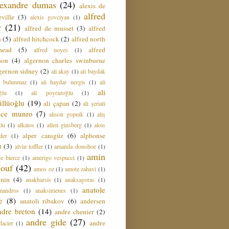
lexandre dumas
(24)
alexis de
alfred
ville
(3)
alexis govciyan
(1)
r
(21)
alfred de musset
(3)
alfred
n
(5)
alfred hitchcock
(2)
alfred north
head
(5)
alfred
alfred noyes
(1)
son
(4)
algernon charles swinburne
gernon sidney
(2)
ali akay
(1)
ali baydak
i bulunmaz
(1)
ali haydar nergis
(1)
ali
ali
ğlu
(1)
ali poyrazoğlu
(1)
üllüoğlu
(19)
ali çapan
(2)
ali şeriati
lice munro
(7)
alison gopnik
(1)
aliş
ğlu
(1)
alkaios
(1)
allen ginsberg
(1)
alois
alper canıgüz
(6)
alphonse
der
(1)
t
(3)
alvin toffler
(1)
amanda donohoe
(1)
amin
e bierce
(1)
amerigo vespucci
(1)
ouf
(42)
amos oz
(1)
amotz zahavi
(1)
 nin
(4)
anakharsis
(1)
anaksagoras
(1)
anatole
mandros
(1)
anaksimenes
(1)
e
(8)
anatoli ribakov
(6)
andersen
ndre breton
(14)
andre chenier
(2)
andre gide
(27)
andre
dacier
(1)