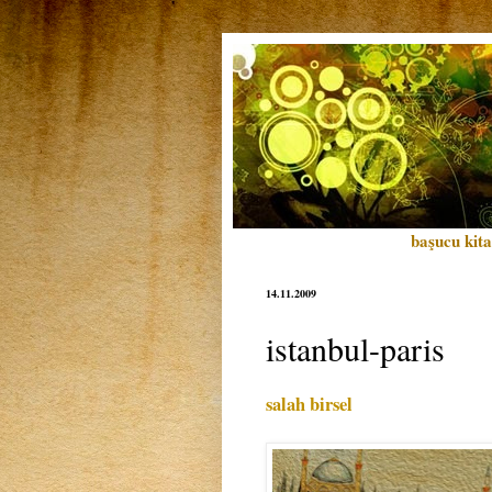
başucu kita
14.11.2009
istanbul-paris
salah birsel