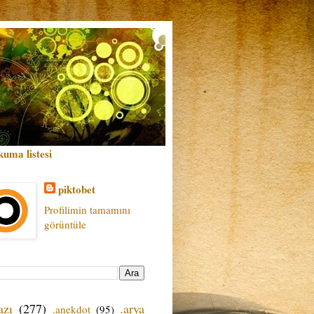
kuma listesi
piktobet
Profilimin tamamını
görüntüle
azı
(277)
.arya
.anekdot
(95)