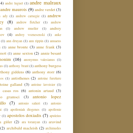
andre malraux
(4)
andre luguet
(1)
andre maurois
(9)
andre verdet
(3)
andrew
s ady
(1)
andrew carnegie
(1)
ey
(8)
andrew fletcher
(1)
andrew
andrey
an
(1)
andrew mueller
(1)
nov
(4)
andrey voznesenski
(1)
anke
(1)
ann druyan
(1)
ann rippin
(1)
annaeus
anne bronte
(3)
anne frank
(3)
s
(1)
anne sexton
(2)
annie besant
amott
(1)
nonim
(16)
anonymus valesianus
(1)
anthony burgess
us
(1)
anthony brant
(1)
nthony giddens
(6)
anthony storr
(6)
antisthenes
(2)
nos
(1)
antoine furetiere
toine galland
(3)
antoine lavoisier
(1)
i casas ros
(6)
antonin artaud
(3)
antonio lopez
io gramsci
(3)
llo
(7)
antonio salieri
(1)
antonio
hi
(1)
apollonialı diogenes
(1)
apollonie
apostolos doxiadis
(7)
r
(1)
apuleius
a güler
(2)
aravind
ara toranyan
(1)
(2)
archibald macleish
(2)
archimedes