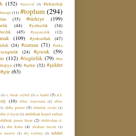
ih
(152)
#teknoloji
#tasavvuf
(3)
#toplum
(294)
#terapi
(11)
#türkiye
(199)
etim
(35)
rlık
(44)
#yalnızlık
(34)
tıcılık
(45)
#yayıncılık
(12)
zmak
(109)
#yoksulluk
(47)
#zaman
(71)
culuk
(24)
#zeka
#çocuk
(59)
#zenginlik
(24)
üm
(112)
#özgürlük
(79)
#ün
#şiddet
ütopya
(19)
#şehir
(32)
#şiir
(63)
a.l.
a. kadir
(5)
(1)
a. burak zeybek
(1)
edy
(10)
abbas kiarostami
(1)
abbas
abbe pierre
(5)
(1)
abdullah cevdet
(1)
abdülhak hamit tarhan
ffar el-hayati
(1)
dülhak şinasi hisar
(2)
abdülvahap el-
abe kobo
(4)
(1)
abraham lincoln
(1)
adalet
am maslow
(1)
aby warburg
(1)