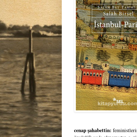
cenap şahabettin:
feministler