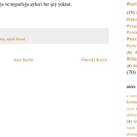
#tar
 ve uygarlığa aykırı bir şey yoktur.
(15)
#tük
#uyga
#yara
#ya
tin
,
salah birsel
#yol
(8)
#öl
Ana Sayfa
Önceki Kayıt
#
(8)
(70)
DİZİN
a. aşıcı
kenn
sayar
abdülga
(4)
ab
beyati
abrah