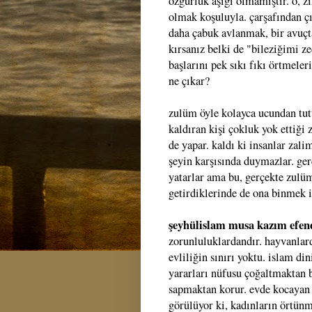
özgürlük aşığı olmamıştır. o, zin
olmak koşuluyla. çarşafından çı
daha çabuk avlanmak, bir avuçta
kırsanız belki de "bileziğimi z
başlarını pek sıkı fıkı örtmele
ne çıkar?
zulüm öyle kolayca ucundan tut
kaldıran kişi çokluk yok ettiği 
de yapar. kaldı ki insanlar zali
şeyin karşısında duymazlar. gerç
yatarlar ama bu, gerçekte zulüm
getirdiklerinde de ona binmek i
şeyhülislam musa kazım efen
zorunluluklardandır. hayvanlar
evliliğin sınırı yoktu. islam din
yararları nüfusu çoğaltmaktan ba
sapmaktan korur. evde kocayan kı
görülüyor ki, kadınların örtünm