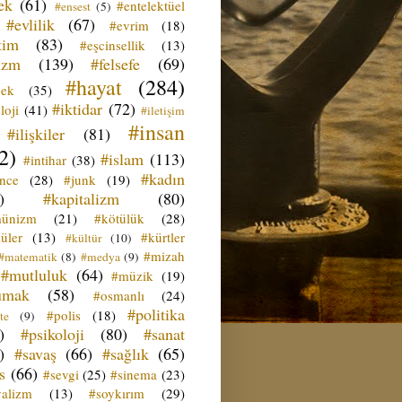
ek
(61)
#entelektüel
#ensest
(5)
#evlilik
(67)
#evrim
(18)
tim
(83)
#eşcinsellik
(13)
izm
(139)
#felsefe
(69)
#hayat
(284)
çek
(35)
#iktidar
(72)
loji
(41)
#iletişim
#insan
#ilişkiler
(81)
2)
#islam
(113)
#intihar
(38)
#kadın
ence
(28)
#junk
(19)
)
#kapitalizm
(80)
ünizm
(21)
#kötülük
(28)
üler
(13)
#kürtler
#kültür
(10)
#mizah
#matematik
(8)
#medya
(9)
#mutluluk
(64)
#müzik
(19)
umak
(58)
#osmanlı
(24)
#politika
#polis
(18)
te
(9)
)
#psikoloji
(80)
#sanat
)
#savaş
(66)
#sağlık
(65)
s
(66)
#sevgi
(25)
#sinema
(23)
yalizm
(13)
#soykırım
(29)