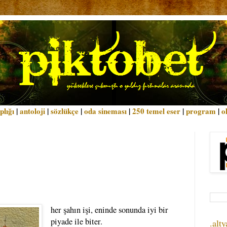
plığı
|
antoloji
|
sözlükçe
|
oda sineması
|
250 temel eser
|
program
|
o
her şahın işi, eninde sonunda iyi bir
piyade ile biter.
.alty