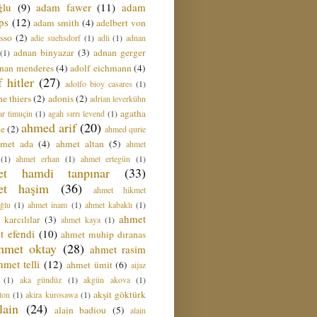
ğlu
(9)
adam fawer
(11)
adam
ips
(12)
adam smith
(4)
adelbert von
sso
(2)
adie suehsdorf
(1)
adli
(1)
adnan
adnan binyazar
(3)
adnan gerger
(1)
nan menderes
(4)
adolf eichmann
(4)
f hitler
(27)
adolfo bioy casares
(1)
e thiers
(2)
adonis
(2)
adrian leverkühn
agatha
ar timuçin
(1)
agah sırrı levend
(1)
ahmed arif
(20)
ie
(2)
ahmed qurie
hmet ada
(4)
ahmet altan
(5)
ahmet
(1)
ahmet erhan
(1)
ahmet ertegün
(1)
et hamdi tanpınar
(33)
et haşim
(36)
ahmet hikmet
ğlu
(1)
ahmet inam
(1)
ahmet kabaklı
(1)
ahmet
 karcılılar
(3)
ahmet kaya
(1)
t efendi
(10)
ahmet muhip dıranas
hmet oktay
(28)
ahmet rasim
hmet telli
(12)
ahmet ümit
(6)
aijaz
(1)
aka gündüz
(1)
akgün akova
(1)
akşit göktürk
ton
(1)
akira kurosawa
(1)
lain
(24)
alain badiou
(5)
alain