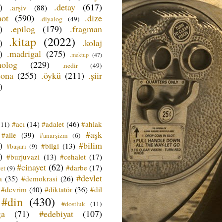
)
.detay
(617)
.arşiv
(88)
not
(590)
.dize
.diyalog
(49)
)
.epilog
(179)
.fragman
.kitap
(2022)
)
.kolaj
)
.madrigal
(275)
.mektup
(47)
nolog
(229)
.nedir
(49)
sona
(255)
.öykü
(211)
.şiir
)
#acı
(14)
#adalet
(46)
#ahlak
(11)
#aşk
#aile
(39)
#anarşizm
(6)
)
#bilim
#bilgi
(13)
#başarı
(9)
)
#burjuvazi
(13)
#cehalet
(17)
#cinayet
(62)
#darbe
(17)
et
(9)
#devlet
a
(35)
#demokrasi
(26)
#devrim
(40)
#diktatör
(36)
#dil
#din
(430)
#dostluk
(11)
ğa
(71)
#edebiyat
(107)