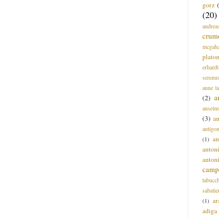
gorz
(20)
andrea
crum
mcgah
plato
erhardt
serenu
anne l
a
(2)
anselm
(3)
a
antigo
an
(1)
anton
anton
campi
tabucc
sabatie
ar
(1)
adiga