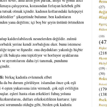
ciri sever; ama altın gibi parlak, ateşli ve gönül alıcı
#em
kmaya çalışıyorsa, kozasından fırlayan kelebek gibi
(27)
 tutsak olmak içindir. kadının kollarındaki kelepçeyi
#eği
#faş
edelediler" şikayetinde bulunur. ben kadınların
rinden yana değilim; içi boş bir şeyin üstünü örtmekten
#ger
#ideo
(10)
ulup kaldırılabilecek nesnelerden değildir. zulmü
(47
zorbalık yerine kendi zorbalığını eker. bunu istemese
#işk
mliğe teşne ve fişnedir. ona duydukları yakınlığı hiçbir
(218
i ilk bakışta onu tepizliyor ve horluyor ayaklarına
#kom
 ve ayrıntılarını daha iyi tanımak, pundunu
#köyl
çindir.
(19)
(30)
di:
birkaç kadınla evlenmek elbet
#ok
da da bu durum görülüyor. islamdan önce çok eşli
#otori
i 4 eşten yukarısına izin vermedi. çok eşli evliliğin
(179
şlar. eşleri hasta olan erkekleri fuhuş yoluna
(138
#sek
zkurularını, dulları erkeksizlikten kurtarır. işte
esi sorununda olduğu gibi, birden çok kadınla
#sos