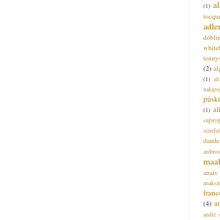
a
(1)
tocque
adle
döbli
white
tenny
(2)
al
(1)
al
nakıpo
püsk
a
(1)
sağıro
senefel
daude
ambros
maal
anais
anaksi
franc
a
(4)
andre 