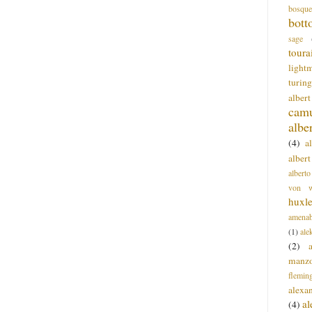
bosque
bott
sage
toura
light
turing
alber
cam
albe
(4)
a
albert
alberto
von wa
huxl
amenab
(1)
ale
(2)
manz
flemin
alexa
a
(4)