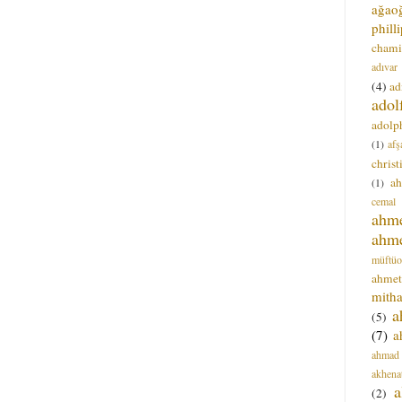
ağao
phill
chami
adıvar
(4)
ad
adol
adolph
(1)
afş
christ
a
(1)
cemal
ahm
ahm
müftüo
ahmet
mitha
a
(5)
(7)
a
ahmad
akhena
a
(2)