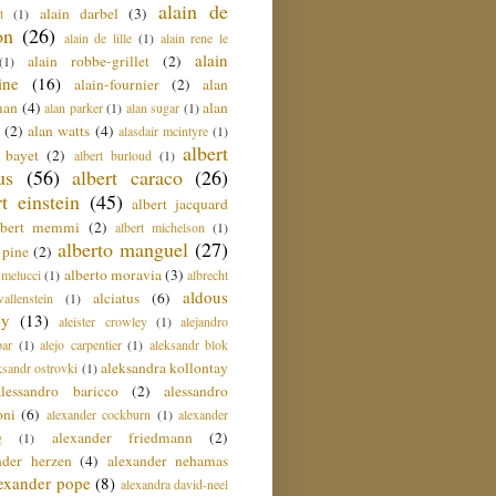
alain de
alain darbel
(3)
t
(1)
on
(26)
alain de lille
(1)
alain rene le
alain
alain robbe-grillet
(2)
(1)
ine
(16)
alain-fournier
(2)
alan
man
(4)
alan
alan parker
(1)
alan sugar
(1)
(2)
alan watts
(4)
alasdair mcintyre
(1)
albert
t bayet
(2)
albert burloud
(1)
us
(56)
albert caraco
(26)
rt einstein
(45)
albert jacquard
lbert memmi
(2)
albert michelson
(1)
alberto manguel
(27)
 pine
(2)
alberto moravia
(3)
 melucci
(1)
albrecht
aldous
alciatus
(6)
llenstein
(1)
ey
(13)
aleister crowley
(1)
alejandro
ar
(1)
alejo carpentier
(1)
aleksandr blok
aleksandra kollontay
ksandr ostrovki
(1)
alessandro baricco
(2)
alessandro
oni
(6)
alexander cockburn
(1)
alexander
alexander friedmann
(2)
g
(1)
nder herzen
(4)
alexander nehamas
lexander pope
(8)
alexandra david-neel