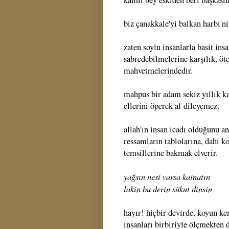
biz çanakkale'yi balkan harbi'n
zaten soylu insanlarla basit insa
sabredebilmelerine karşılık, ö
mahvetmelerindedir.
mahpus bir adam sekiz yıllık ka
ellerini öperek af dileyemez.
allah'ın insan icadı olduğunu a
ressamların tablolarına, dahi ko
temsillerine bakmak elverir.
yağsın nesi varsa kainatın
lakin bu derin sükut dinsin
hayır! hiçbir devirde, koyun ke
insanları birbiriyle ölçmekten 