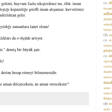
a
(1)
gelimi, hayvanı fazla sıkıştırdınız mı, ölür. insan
tocque
lıştığı kepazeliğe şerefli insan alışamaz. kuvvetimiz
adle
ıklılıktan gelir.
döbli
white
ayıldığı zamanlara lanet olsun!
tenny
(2)
al
lıkları da o ölçüde artıyor.
(1)
al
nakıpo
." demiş bir büyük şair.
püsk
a
(1)
li!
sağıro
senefel
daude
n derine hesap etmeyi bilmemesidir.
ambros
maal
"ne aman dileyeceksin, ne aman vereceksin!"
anais
anaksi
franc
a
(4)
andre 