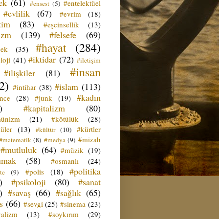
ek
(61)
#entelektüel
#ensest
(5)
#evlilik
(67)
#evrim
(18)
tim
(83)
#eşcinsellik
(13)
izm
(139)
#felsefe
(69)
#hayat
(284)
çek
(35)
#iktidar
(72)
loji
(41)
#iletişim
#insan
#ilişkiler
(81)
2)
#islam
(113)
#intihar
(38)
#kadın
ence
(28)
#junk
(19)
)
#kapitalizm
(80)
ünizm
(21)
#kötülük
(28)
üler
(13)
#kürtler
#kültür
(10)
#mizah
#matematik
(8)
#medya
(9)
#mutluluk
(64)
#müzik
(19)
umak
(58)
#osmanlı
(24)
#politika
#polis
(18)
te
(9)
)
#psikoloji
(80)
#sanat
)
#savaş
(66)
#sağlık
(65)
s
(66)
#sevgi
(25)
#sinema
(23)
yalizm
(13)
#soykırım
(29)