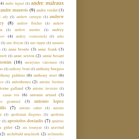
andre malraux
(4)
andre luguet
(1)
andre maurois
(9)
andre verdet
(3)
andrew
s ady
(1)
andrew carnegie
(1)
ey
(8)
andrew fletcher
(1)
andrew
andrey
an
(1)
andrew mueller
(1)
nov
(4)
andrey voznesenski
(1)
anke
(1)
ann druyan
(1)
ann rippin
(1)
annaeus
anne bronte
(3)
anne frank
(3)
s
(1)
anne sexton
(2)
annie besant
amott
(1)
nonim
(16)
anonymus valesianus
(1)
anthony burgess
us
(1)
anthony brant
(1)
nthony giddens
(6)
anthony storr
(6)
antisthenes
(2)
nos
(1)
antoine furetiere
toine galland
(3)
antoine lavoisier
(1)
i casas ros
(6)
antonin artaud
(3)
antonio lopez
io gramsci
(3)
llo
(7)
antonio salieri
(1)
antonio
hi
(1)
apollonialı diogenes
(1)
apollonie
apostolos doxiadis
(7)
r
(1)
apuleius
a güler
(2)
aravind
ara toranyan
(1)
(2)
archibald macleish
(2)
archimedes