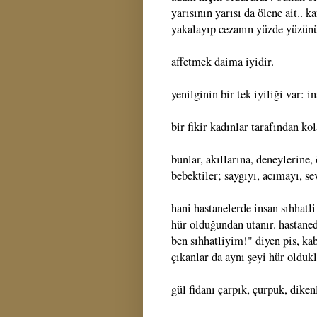
yarısının yarısı da ölene ait.. 
yakalayıp cezanın yüzde yüzünü
affetmek daima iyidir.
yenilginin bir tek iyiliği var: i
bir fikir kadınlar tarafından kol
bunlar, akıllarına, deneylerin
bebektiler; saygıyı, acımayı, s
hani hastanelerde insan sıhhatl
hür olduğundan utanır. hastane
ben sıhhatliyim!" diyen pis, ka
çıkanlar da aynı şeyi hür oldukl
gül fidanı çarpık, çurpuk, dikenl