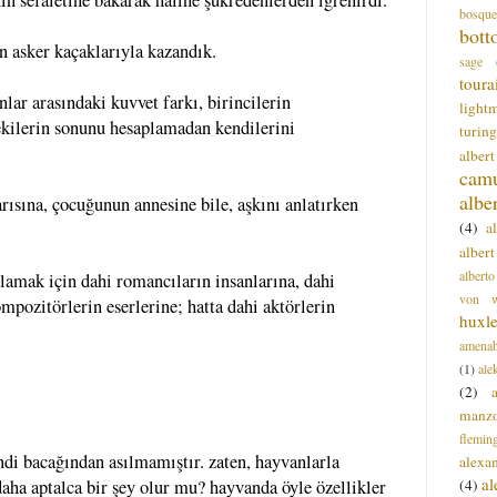
bosque
bott
in asker kaçaklarıyla kazandık.
sage
toura
nlar arasındaki kuvvet farkı, birincilerin
light
tekilerin sonunu hesaplamadan kendilerini
turing
alber
cam
albe
rısına, çocuğunun annesine bile, aşkını anlatırken
(4)
a
albert
alberto
nlamak için dahi romancıların insanlarına, dahi
von wa
mpozitörlerin eserlerine; hatta dahi aktörlerin
huxl
amenab
(1)
ale
(2)
manz
flemin
ndi bacağından asılmamıştır. zaten, hayvanlarla
alexa
a
(4)
daha aptalca bir şey olur mu? hayvanda öyle özellikler