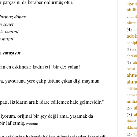
ir parçasını da beraber öldürmüş olur."
ağao
phill
durmaz döner
chami
adıvar
n söner
(4)
ad
siz ismimi
adol
resmimi
adolph
(1)
afş
k yaraşıyor.
christ
a
(1)
ın en eskimezi: kadın eti! bir de: yalan!
cemal
ahm
ca, yavsurunu yere çalıp üstüne çıkan dişi maymun
ahm
müftüo
ahmet
mitha
patı, iktidarın artık idare edilemez hale gelmesidir."
a
(5)
(7)
a
iliyorum, orijinal bir şey değil ama, yaşamak da
ahmad
bir laf etmiş.
[yesenin]
akhena
a
(2)
ın sefaletine bakarak haline şükredenlerden iğrenirdi.