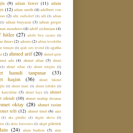
ğlu
(9)
adam fawer
(11)
adam
ips
(12)
adam smith
(4)
adelbert von
sso
(2)
adie suehsdorf
(1)
adli
(1)
adnan
adnan binyazar
(3)
adnan gerger
(1)
nan menderes
(4)
adolf eichmann
(4)
f hitler
(27)
adolfo bioy casares
(1)
e thiers
(2)
adonis
(2)
adrian leverkühn
agatha
ar timuçin
(1)
agah sırrı levend
(1)
ahmed arif
(20)
ie
(2)
ahmed qurie
hmet ada
(4)
ahmet altan
(5)
ahmet
(1)
ahmet erhan
(1)
ahmet ertegün
(1)
et hamdi tanpınar
(33)
et haşim
(36)
ahmet hikmet
ğlu
(1)
ahmet inam
(1)
ahmet kabaklı
(1)
ahmet
 karcılılar
(3)
ahmet kaya
(1)
t efendi
(10)
ahmet muhip dıranas
hmet oktay
(28)
ahmet rasim
hmet telli
(12)
ahmet ümit
(6)
aijaz
(1)
aka gündüz
(1)
akgün akova
(1)
akşit göktürk
ton
(1)
akira kurosawa
(1)
lain
(24)
alain badiou
(5)
alain