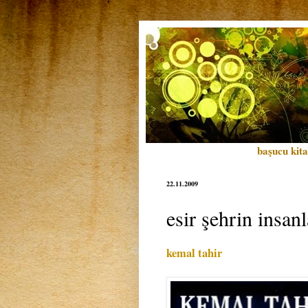
başucu kita
22.11.2009
esir şehrin insanl
kemal tahir