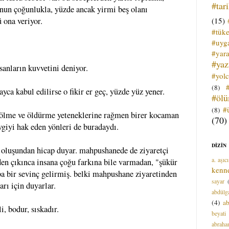
#tar
kanun çoğunlukla, yüzde ancak yirmi beş olanı
(15)
 ona veriyor.
#tük
#uyga
#yara
#ya
nsanların kuvvetini deniyor.
#yol
(8)
ayca kabul edilirse o fikir er geç, yüzde yüz yener.
#öl
#
(8)
e, ölme ve öldürme yeteneklerine rağmen birer kocaman
(70)
evgiyi hak eden yönleri de buradaydı.
DİZİN
i oluşundan hicap duyar. mahpushanede de ziyaretçi
a. aşıcı
den çıkınca insana çoğu farkına bile varmadan, "şükür
kenn
ba bir sevinç gelirmiş. belki mahpushane ziyaretinden
sayar
arı için duyarlar.
abdülga
(4)
ab
i, bodur, sıskadır.
beyati
abrah