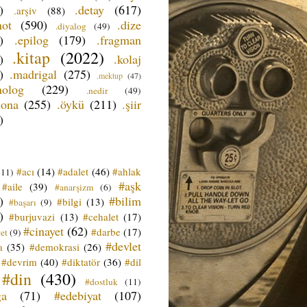
)
.detay
(617)
.arşiv
(88)
not
(590)
.dize
.diyalog
(49)
)
.epilog
(179)
.fragman
.kitap
(2022)
)
.kolaj
)
.madrigal
(275)
.mektup
(47)
nolog
(229)
.nedir
(49)
sona
(255)
.öykü
(211)
.şiir
)
#acı
(14)
#adalet
(46)
#ahlak
(11)
#aşk
#aile
(39)
#anarşizm
(6)
)
#bilim
#bilgi
(13)
#başarı
(9)
)
#burjuvazi
(13)
#cehalet
(17)
#cinayet
(62)
#darbe
(17)
et
(9)
#devlet
a
(35)
#demokrasi
(26)
#devrim
(40)
#diktatör
(36)
#dil
#din
(430)
#dostluk
(11)
ğa
(71)
#edebiyat
(107)