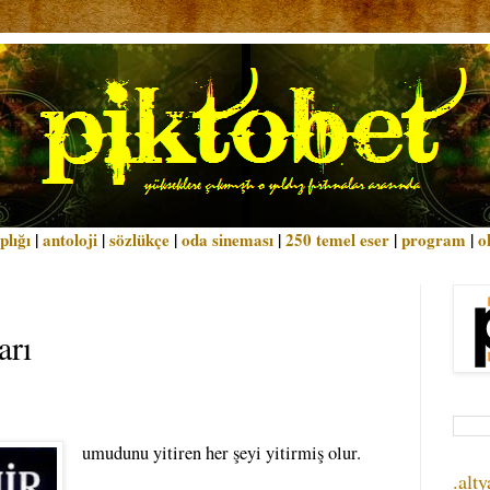
plığı
|
antoloji
|
sözlükçe
|
oda sineması
|
250 temel eser
|
program
|
o
arı
umudunu yitiren her şeyi yitirmiş olur.
.alty