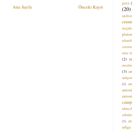
gorz
Ana Sayfa
Önceki Kayıt
(20)
andrea
crum
mcgah
plato
erhardt
serenu
anne l
a
(2)
anselm
(3)
a
antigo
an
(1)
anton
anton
campi
tabucc
sabatie
ar
(1)
adiga