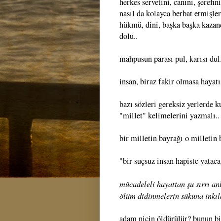
herkes servetini, canını, şerefi
nasıl da kolayca berbat etmişle
hükmü, dini, başka başka kazançl
dolu..
mahpusun parası pul, karısı dul
insan, biraz fakir olmasa hayat
bazı sözleri gereksiz yerlerde 
"millet" kelimelerini yazmalı..
bir milletin bayrağı o milletin 
"bir suçsuz insan hapiste yataca
mücadeleli hayattan şu sırrı an
ölüm didinmelerin sükuna inkıl
adam niçin öldürülür? bunun bin