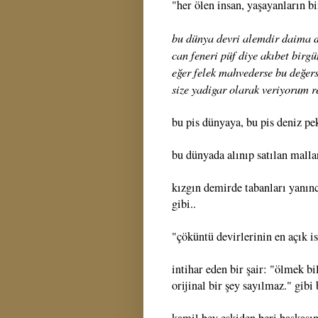
"her ölen insan, yaşayanların b
bu dünya devri alemdir daima 
can feneri püf diye akıbet birgü
eğer felek mahvederse bu değer
size yadigar olarak veriyorum 
bu pis dünyaya, bu pis deniz pe
bu dünyada alınıp satılan mallar
kızgın demirde tabanları yanın
gibi..
"çöküntü devirlerinin en açık is
intihar eden bir şair: "ölmek b
orijinal bir şey sayılmaz." gibi 
kamil bey eskiden beri başkasın