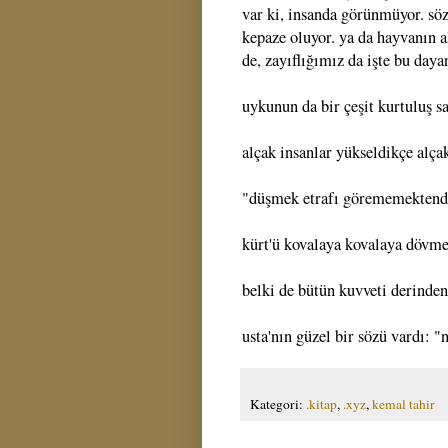
var ki, insanda görünmüyor. söz 
kepaze oluyor. ya da hayvanın a
de, zayıflığımız da işte bu dayan
uykunun da bir çeşit kurtuluş s
alçak insanlar yükseldikçe alçak
"düşmek etrafı görememektendir
kürt'ü kovalaya kovalaya dövme
belki de bütün kuvveti derinde
usta'nın güzel bir sözü vardı: 
Kategori:
.kitap
,
.xyz
,
kemal tahir