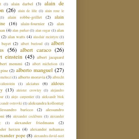
alain de
alain darbel
(3)
t
(1)
on
(26)
alain de lille
(1)
alain rene le
alain
alain robbe-grillet
(2)
(1)
ine
(16)
alain-fournier
(2)
alan
man
(4)
alan
alan parker
(1)
alan sugar
(1)
(2)
alan watts
(4)
alasdair mcintyre
(1)
albert
t bayet
(2)
albert burloud
(1)
us
(56)
albert caraco
(26)
rt einstein
(45)
albert jacquard
lbert memmi
(2)
albert michelson
(1)
alberto manguel
(27)
 pine
(2)
alberto moravia
(3)
 melucci
(1)
albrecht
aldous
alciatus
(6)
llenstein
(1)
ey
(13)
aleister crowley
(1)
alejandro
ar
(1)
alejo carpentier
(1)
aleksandr blok
aleksandra kollontay
ksandr ostrovki
(1)
alessandro baricco
(2)
alessandro
oni
(6)
alexander cockburn
(1)
alexander
alexander friedmann
(2)
g
(1)
nder herzen
(4)
alexander nehamas
lexander pope
(8)
alexandra david-neel