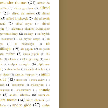
lexandre dumas
(24)
alexis de
alfred
ville
(3)
alexis govciyan
(1)
r
(21)
alfred de musset
(3)
alfred
n
(5)
alfred hitchcock
(2)
alfred north
head
(5)
alfred
alfred noyes
(1)
son
(4)
algernon charles swinburne
gernon sidney
(2)
ali akay
(1)
ali baydak
i bulunmaz
(1)
ali haydar nergis
(1)
ali
ali
ğlu
(1)
ali poyrazoğlu
(1)
üllüoğlu
(19)
ali çapan
(2)
ali şeriati
lice munro
(7)
alison gopnik
(1)
aliş
ğlu
(1)
alkaios
(1)
allen ginsberg
(1)
alois
alper canıgüz
(6)
alphonse
der
(1)
t
(3)
alvin toffler
(1)
amanda donohoe
(1)
amin
e bierce
(1)
amerigo vespucci
(1)
ouf
(42)
amos oz
(1)
amotz zahavi
(1)
 nin
(4)
anakharsis
(1)
anaksagoras
(1)
anatole
mandros
(1)
anaksimenes
(1)
e
(8)
anatoli ribakov
(6)
andersen
ndre breton
(14)
andre chenier
(2)
andre gide
(27)
andre
dacier
(1)