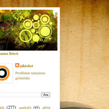
kuma listesi
piktobet
Profilimin tamamını
görüntüle
azı
(277)
.arya
.anekdot
(95)