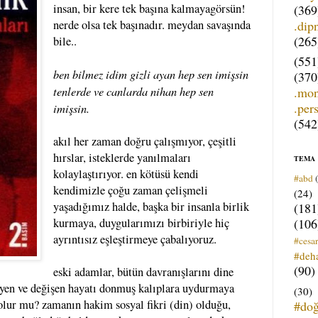
insan, bir kere tek başına kalmayagörsün!
(369
.dip
nerde olsa tek başınadır. meydan savaşında
(265
bile..
(551
ben bilmez idim gizli ayan hep sen imişsin
(370
tenlerde ve canlarda nihan hep sen
.mo
.per
imişsin.
(542
akıl her zaman doğru çalışmıyor, çeşitli
hırslar, isteklerde yanılmaları
TEMA
kolaylaştırıyor. en kötüsü kendi
#abd
kendimizle çoğu zaman çelişmeli
(24)
yaşadığımız halde, başka bir insanla birlik
(181
(106
kurmaya, duygularımızı birbiriyle hiç
ayrıntısız eşleştirmeye çabalıyoruz.
#cesar
#deh
(90)
eski adamlar, bütün davranışlarını dine
yen ve değişen hayatı donmuş kalıplara uydurmaya
(30)
 olur mu? zamanın hakim sosyal fikri (din) olduğu,
#do