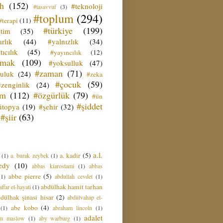
ih
(152)
#teknoloji
#tasavvuf
(3)
#toplum
(294)
#terapi
(11)
#türkiye
(199)
etim
(35)
rlık
(44)
#yalnızlık
(34)
tıcılık
(45)
#yayıncılık
(12)
zmak
(109)
#yoksulluk
(47)
#zaman
(71)
culuk
(24)
#zeka
#çocuk
(59)
#zenginlik
(24)
üm
(112)
#özgürlük
(79)
#ün
#şiddet
ütopya
(19)
#şehir
(32)
#şiir
(63)
a.l.
a. kadir
(5)
(1)
a. burak zeybek
(1)
edy
(10)
abbas kiarostami
(1)
abbas
abbe pierre
(5)
(1)
abdullah cevdet
(1)
abdülhak hamit tarhan
ffar el-hayati
(1)
dülhak şinasi hisar
(2)
abdülvahap el-
abe kobo
(4)
(1)
abraham lincoln
(1)
adalet
am maslow
(1)
aby warburg
(1)