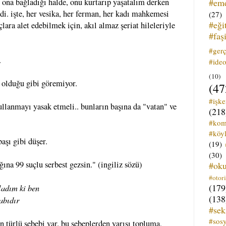
#em
ni ona bağladığı halde, onu kurtarıp yaşatalım derken
rdi. işte, her vesika, her ferman, her kadı mahkemesi
(27)
#eği
ara alet edebilmek için, akıl almaz şeriat hileleriyle
#faş
#ger
.
#ideo
(10)
ı olduğu gibi göremiyor.
(47
#işk
kullanmayı yasak etmeli.. bunların başına da "vatan" ve
(218
#kom
#köyl
başı gibi düşer.
(19)
(30)
ğına 99 suçlu serbest gezsin." (ingiliz sözü)
#ok
#otori
(179
ladım ki ben
(138
abıdır
#sek
#sos
 türlü sebebi var. bu sebeplerden yarısı topluma,