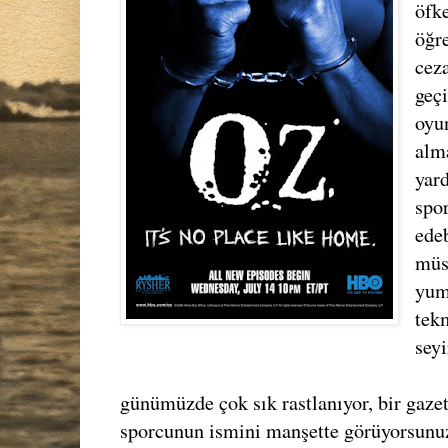
öfke
öğr
cez
geç
oyun
alm
yard
spor
ede
müs
yum
tek
seyi
günümüzde çok sık rastlanıyor, bir gazet
sporcunun ismini manşette görüyorsunuz