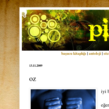
başucu kitaplığı
|
antoloji
|
söz
13.11.2009
oz
iyi 
eğer