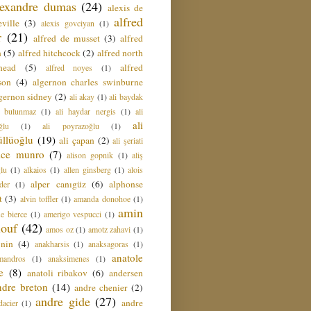
lexandre dumas
(24)
alexis de
alfred
ville
(3)
alexis govciyan
(1)
r
(21)
alfred de musset
(3)
alfred
n
(5)
alfred hitchcock
(2)
alfred north
head
(5)
alfred
alfred noyes
(1)
son
(4)
algernon charles swinburne
gernon sidney
(2)
ali akay
(1)
ali baydak
i bulunmaz
(1)
ali haydar nergis
(1)
ali
ali
ğlu
(1)
ali poyrazoğlu
(1)
üllüoğlu
(19)
ali çapan
(2)
ali şeriati
lice munro
(7)
alison gopnik
(1)
aliş
ğlu
(1)
alkaios
(1)
allen ginsberg
(1)
alois
alper canıgüz
(6)
alphonse
der
(1)
t
(3)
alvin toffler
(1)
amanda donohoe
(1)
amin
e bierce
(1)
amerigo vespucci
(1)
ouf
(42)
amos oz
(1)
amotz zahavi
(1)
 nin
(4)
anakharsis
(1)
anaksagoras
(1)
anatole
mandros
(1)
anaksimenes
(1)
e
(8)
anatoli ribakov
(6)
andersen
ndre breton
(14)
andre chenier
(2)
andre gide
(27)
andre
dacier
(1)