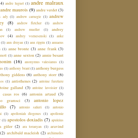
andre malraux
(4)
andre luguet
(1)
andre maurois
(9)
andre verdet
(3)
andrew
s ady
(1)
andrew carnegie
(1)
ey
(8)
andrew fletcher
(1)
andrew
andrey
an
(1)
andrew mueller
(1)
nov
(4)
andrey voznesenski
(1)
anke
(1)
ann druyan
(1)
ann rippin
(1)
annaeus
anne bronte
(3)
anne frank
(3)
s
(1)
anne sexton
(2)
annie besant
amott
(1)
nonim
(16)
anonymus valesianus
(1)
anthony burgess
us
(1)
anthony brant
(1)
nthony giddens
(6)
anthony storr
(6)
antisthenes
(2)
nos
(1)
antoine furetiere
toine galland
(3)
antoine lavoisier
(1)
i casas ros
(6)
antonin artaud
(3)
antonio lopez
io gramsci
(3)
llo
(7)
antonio salieri
(1)
antonio
hi
(1)
apollonialı diogenes
(1)
apollonie
apostolos doxiadis
(7)
r
(1)
apuleius
a güler
(2)
aravind
ara toranyan
(1)
(2)
archibald macleish
(2)
archimedes