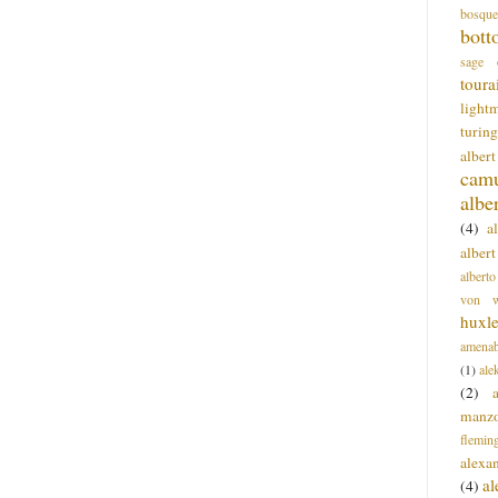
bosque
bott
sage
toura
light
turing
alber
cam
albe
(4)
a
albert
alberto
von wa
huxl
amenab
(1)
ale
(2)
manz
flemin
alexa
a
(4)