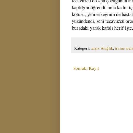
tecavüzcü orospu çocuğunun aids
kaptığını öğrendi. ama kadın içi
kötüsü; yeni erkeğinin de hast
yüzündendi, seni tecavüzcü oro
buradaki yarak kafalı herif işt
Kategori:
.arşiv
,
#sağlık
,
irvine wel
Sonraki Kayıt