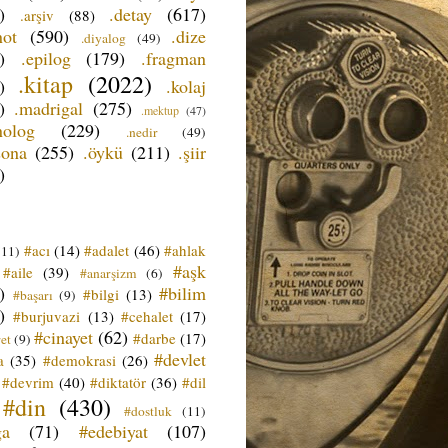
)
.detay
(617)
.arşiv
(88)
not
(590)
.dize
.diyalog
(49)
)
.epilog
(179)
.fragman
.kitap
(2022)
)
.kolaj
)
.madrigal
(275)
.mektup
(47)
nolog
(229)
.nedir
(49)
sona
(255)
.öykü
(211)
.şiir
)
#acı
(14)
#adalet
(46)
#ahlak
(11)
#aşk
#aile
(39)
#anarşizm
(6)
)
#bilim
#bilgi
(13)
#başarı
(9)
)
#burjuvazi
(13)
#cehalet
(17)
#cinayet
(62)
#darbe
(17)
et
(9)
#devlet
a
(35)
#demokrasi
(26)
#devrim
(40)
#diktatör
(36)
#dil
#din
(430)
#dostluk
(11)
ğa
(71)
#edebiyat
(107)