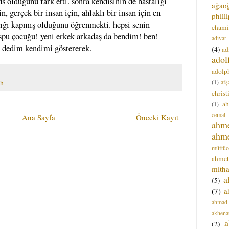
 olduğunu fark etti. sonra kendisinin de hastalığı
ağao
n, gerçek bir insan için, ahlaklı bir insan için en
phill
alığı kapmış olduğunu öğrenmekti. hepsi senin
chami
spu çocuğu! yeni erkek arkadaş da bendim! ben!
adıvar
e, dedim kendimi göstererek.
(4)
ad
adol
adolph
(1)
afş
sh
christ
a
(1)
cemal
Ana Sayfa
Önceki Kayıt
ahm
ahm
müftüo
ahmet
mitha
a
(5)
(7)
a
ahmad
akhena
a
(2)