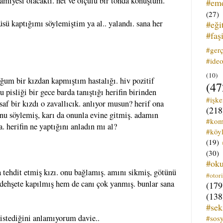
amiyesi olacaktı. net ve ölçülü bir tonda konuştum.
#em
(27)
sü kaptığımı söylemiştim ya al.. yalandı. sana her
#eği
#faş
#ger
#ideo
(10)
duğum bir kızdan kapmıştım hastalığı. hiv pozitif
(47
 pisliği bir gece barda tanıştığı herifin birinden
#işk
saf bir kızdı o zavallıcık. anlıyor musun? herif ona
(218
nu söylemiş, karı da onunla evine gitmiş. adamın
#kom
a. herifin ne yaptığını anladın mı al?
#köyl
(19)
(30)
#ok
a tehdit etmiş kızı. onu bağlamış. amını sikmiş, götünü
#otori
 dehşete kapılmış hem de canı çok yanmış. bunlar sana
(179
(138
#sek
istediğini anlamıyorum davie..
#sos