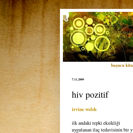
başucu kita
7.11.2009
hiv pozitif
irvine welsh
ilk andaki tepki eksikliği
uygulanan ilaç tedavisinin bir 