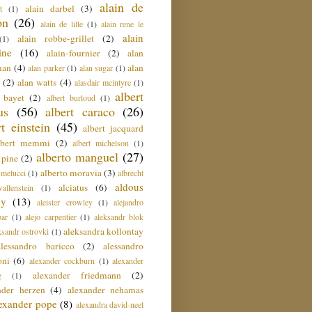
alain de
alain darbel
(3)
t
(1)
on
(26)
alain de lille
(1)
alain rene le
alain
alain robbe-grillet
(2)
(1)
ine
(16)
alain-fournier
(2)
alan
man
(4)
alan
alan parker
(1)
alan sugar
(1)
(2)
alan watts
(4)
alasdair mcintyre
(1)
albert
t bayet
(2)
albert burloud
(1)
us
(56)
albert caraco
(26)
rt einstein
(45)
albert jacquard
lbert memmi
(2)
albert michelson
(1)
alberto manguel
(27)
 pine
(2)
alberto moravia
(3)
 melucci
(1)
albrecht
aldous
alciatus
(6)
llenstein
(1)
ey
(13)
aleister crowley
(1)
alejandro
ar
(1)
alejo carpentier
(1)
aleksandr blok
aleksandra kollontay
ksandr ostrovki
(1)
alessandro baricco
(2)
alessandro
oni
(6)
alexander cockburn
(1)
alexander
alexander friedmann
(2)
g
(1)
nder herzen
(4)
alexander nehamas
lexander pope
(8)
alexandra david-neel