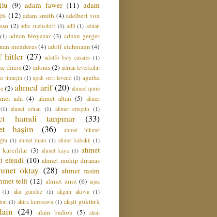
ğlu
(9)
adam fawer
(11)
adam
ips
(12)
adam smith
(4)
adelbert von
sso
(2)
adie suehsdorf
(1)
adli
(1)
adnan
adnan binyazar
(3)
adnan gerger
(1)
nan menderes
(4)
adolf eichmann
(4)
f hitler
(27)
adolfo bioy casares
(1)
e thiers
(2)
adonis
(2)
adrian leverkühn
agatha
ar timuçin
(1)
agah sırrı levend
(1)
ahmed arif
(20)
ie
(2)
ahmed qurie
hmet ada
(4)
ahmet altan
(5)
ahmet
(1)
ahmet erhan
(1)
ahmet ertegün
(1)
et hamdi tanpınar
(33)
et haşim
(36)
ahmet hikmet
ğlu
(1)
ahmet inam
(1)
ahmet kabaklı
(1)
ahmet
 karcılılar
(3)
ahmet kaya
(1)
t efendi
(10)
ahmet muhip dıranas
hmet oktay
(28)
ahmet rasim
hmet telli
(12)
ahmet ümit
(6)
aijaz
(1)
aka gündüz
(1)
akgün akova
(1)
akşit göktürk
ton
(1)
akira kurosawa
(1)
lain
(24)
alain badiou
(5)
alain