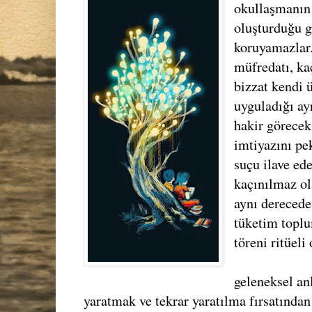
okullaşmanın 
oluşturduğu g
koruyamazlar.
müfredatı, k
bizzat kendi 
uyguladığı ay
hakir görecek
imtiyazını pe
suçu ilave ede
kaçınılmaz ol
aynı dereced
tüketim topl
töreni ritüeli
geleneksel an
yaratmak ve tekrar yaratılma fırsatından a