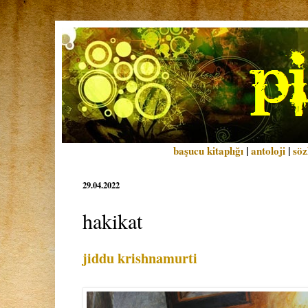
başucu kitaplığı
|
antoloji
|
söz
29.04.2022
hakikat
jiddu krishnamurti