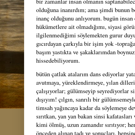
bir zamanlar insan olmanın saptanabile
olduğuna inanırdım; ama şimdi bunun b
inanç olduğunu anlıyorum. bugün insan 
hükümetlere ait olmadığımı, siyasi görüş
ilgilenmediğimi söylemekten gurur duy
gıcırdayan çarkıyla bir işim yok -toprağ
başım yastıkta ve şakaklarımdan boynuzl
hissedebiliyorum.
bütün çatlak atalarım dans ediyorlar yat
avutmaya, yüreklendirmeye, yılan dille
çalışıyorlar; gülümseyip seyrediyorlar si
dışıyım! çılgın, sanrılı bir gülümsemey
timsah yağıncaya kadar da söylemeye d
sırıtkan, yan yan bakan sinsi kafatasları
kimi ölmüş, uzun zamandır sırıtıyor; he
önceden alınan tadı ve sonuçları. hepsi