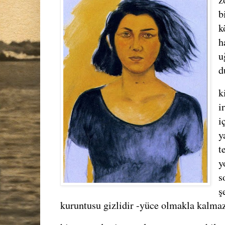
b
k
h
u
d
k
i
i
y
t
y
s
ş
kuruntusu gizlidir -yüce olmakla kalmaz