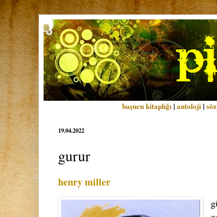
başucu kitaplığı
|
antoloji
|
söz
19.04.2022
gurur
henry miller
g
z