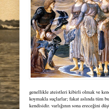
genellikle ateistleri kibirli olmak ve ken
koymakla suçlarlar; fakat aslında tüm bu 
kendisidir. varlığının sona ereceğini 