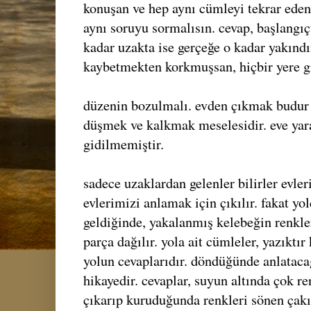
konuşan ve hep aynı cümleyi tekrar eden
aynı soruyu sormalısın. cevap, başlangıç
kadar uzakta ise gerçeğe o kadar yakındı
kaybetmekten korkmuşsan, hiçbir yere g
düzenin bozulmalı. evden çıkmak budur a
düşmek ve kalkmak meselesidir. eve yar
gidilmemiştir.
sadece uzaklardan gelenler bilirler evler
evlerimizi anlamak için çıkılır. fakat y
geldiğinde, yakalanmış kelebeğin renkle
parça dağılır. yola ait cümleler, yazıktır 
yolun cevaplarıdır. döndüğünde anlatacağ
hikayedir. cevaplar, suyun altında çok 
çıkarıp kuruduğunda renkleri sönen çakıl 