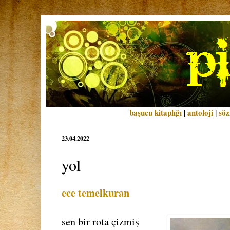
başucu kitaplığı
|
antoloji
|
söz
23.04.2022
yol
ece temelkuran
sen bir rota çizmiş