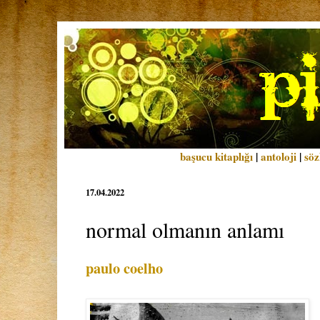
başucu kitaplığı
|
antoloji
|
söz
17.04.2022
normal olmanın anlamı
paulo coelho