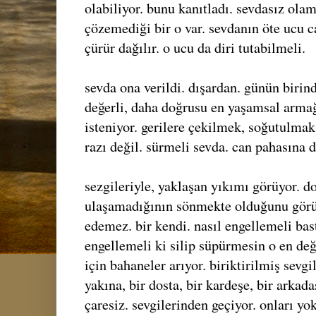
olabiliyor. bunu kanıtladı. sevdasız olam
çözemediği bir o var. sevdanın öte ucu ca
çürür dağılır. o ucu da diri tutabilmeli.
sevda ona verildi. dışardan. günün birin
değerli, daha doğrusu en yaşamsal arma
isteniyor. gerilere çekilmek, soğutulmak
razı değil. sürmeli sevda. can pahasına d
sezgileriyle, yaklaşan yıkımı görüyor. 
ulaşamadığının sönmekte olduğunu görü
edemez. bir kendi. nasıl engellemeli bast
engellemeli ki silip süpürmesin o en değ
için bahaneler arıyor. biriktirilmiş sevgil
yakına, bir dosta, bir kardeşe, bir arkada
çaresiz. sevgilerinden geçiyor. onları yo