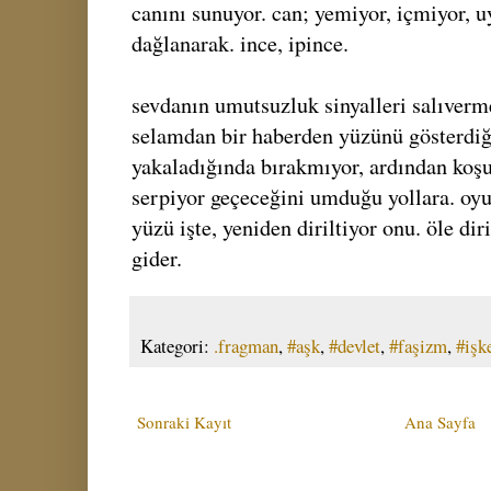
canını sunuyor. can; yemiyor, içmiyor, 
dağlanarak. ince, ipince.
sevdanın umutsuzluk sinyalleri salıverme
selamdan bir haberden yüzünü gösterdiği
yakaladığında bırakmıyor, ardından koşu
serpiyor geçeceğini umduğu yollara. o
yüzü işte, yeniden diriltiyor onu. öle dir
gider.
Kategori:
.fragman
,
#aşk
,
#devlet
,
#faşizm
,
#işk
Sonraki Kayıt
Ana Sayfa