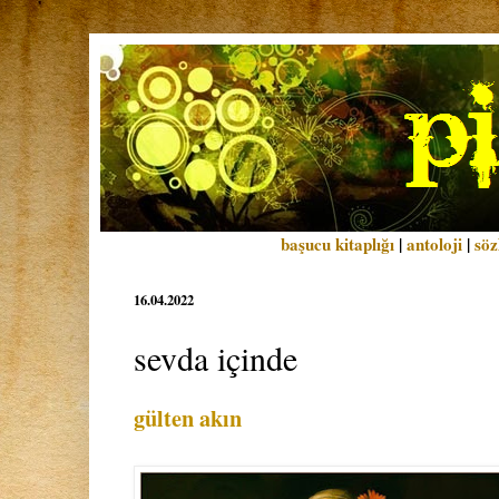
başucu kitaplığı
|
antoloji
|
söz
16.04.2022
sevda içinde
gülten akın