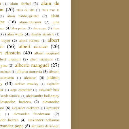
alain de
alain darbel
(3)
t
(1)
on
(26)
alain de lille
(1)
alain rene le
alain
alain robbe-grillet
(2)
(1)
ine
(16)
alain-fournier
(2)
alan
man
(4)
alan
alan parker
(1)
alan sugar
(1)
(2)
alan watts
(4)
alasdair mcintyre
(1)
albert
t bayet
(2)
albert burloud
(1)
us
(56)
albert caraco
(26)
rt einstein
(45)
albert jacquard
lbert memmi
(2)
albert michelson
(1)
alberto manguel
(27)
 pine
(2)
alberto moravia
(3)
 melucci
(1)
albrecht
aldous
alciatus
(6)
llenstein
(1)
ey
(13)
aleister crowley
(1)
alejandro
ar
(1)
alejo carpentier
(1)
aleksandr blok
aleksandra kollontay
ksandr ostrovki
(1)
alessandro baricco
(2)
alessandro
oni
(6)
alexander cockburn
(1)
alexander
alexander friedmann
(2)
g
(1)
nder herzen
(4)
alexander nehamas
lexander pope
(8)
alexandra david-neel