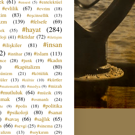
ek
(61)
#entelektüel
#ensest
(5)
#evlilik
(67)
#evrim
(18)
tim
(83)
#eşcinsellik
(13)
izm
(139)
#felsefe
(69)
#hayat
(284)
çek
(35)
#iktidar
(72)
loji
(41)
#iletişim
#insan
#ilişkiler
(81)
2)
#islam
(113)
#intihar
(38)
#kadın
ence
(28)
#junk
(19)
)
#kapitalizm
(80)
ünizm
(21)
#kötülük
(28)
üler
(13)
#kürtler
#kültür
(10)
#mizah
#matematik
(8)
#medya
(9)
#mutluluk
(64)
#müzik
(19)
umak
(58)
#osmanlı
(24)
#politika
#polis
(18)
te
(9)
)
#psikoloji
(80)
#sanat
)
#savaş
(66)
#sağlık
(65)
s
(66)
#sevgi
(25)
#sinema
(23)
yalizm
(13)
#soykırım
(29)