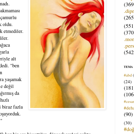
madı.
(369
.dip
 bakmaması
(265
n çamurlu
k oldu.
(551
k etmediler.
(370
iler.
.mo
ağaca
.per
(542
garla
riyle alt
dedi. "ben
TEMA
en
#abd
ara yaşamak
(24)
le değil
(181
ağırmış da
(106
hızlı
#cesar
 biraz fazla
#deh
(90)
koşuyorduk.
."
(30)
#do