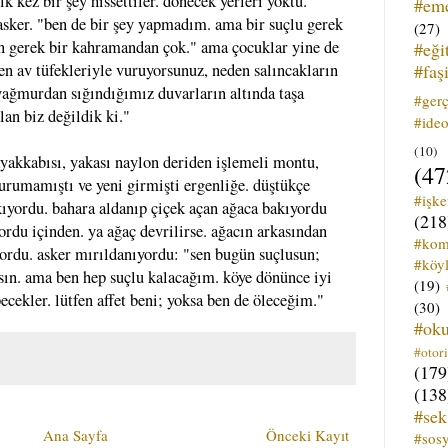
 kez bir şey hissettiler. dönecek yerleri yoktu.
#em
sker. "ben de bir şey yapmadım. ama bir suçlu gerek
(27)
ban gerek bir kahramandan çok." ama çocuklar yine de
#eği
#faş
en av tüfekleriyle vuruyorsunuz, neden salıncakların
yağmurdan sığındığımız duvarların altında taşa
#ger
lan biz değildik ki."
#ideo
(10)
yakkabısı, yakası naylon deriden işlemeli montu,
(47
urumamıştı ve yeni girmişti ergenliğe. düştükçe
#işk
kıyordu. bahara aldanıp çiçek açan ağaca bakıyordu
(218
ordu içinden. ya ağaç devrilirse. ağacın arkasından
#kom
yordu. asker mırıldanıyordu: "sen bugün suçlusun;
#köyl
sın. ama ben hep suçlu kalacağım. köye dönünce iyi
(19)
cekler. lütfen affet beni; yoksa ben de öleceğim."
(30)
#ok
#otori
(179
(138
#sek
Ana Sayfa
Önceki Kayıt
#sos