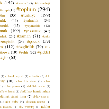
ih
(152)
#teknoloji
#tasavvuf
(3)
#toplum
(294)
#terapi
(11)
#türkiye
(199)
etim
(35)
rlık
(44)
#yalnızlık
(34)
tıcılık
(45)
#yayıncılık
(12)
zmak
(109)
#yoksulluk
(47)
#zaman
(71)
culuk
(24)
#zeka
#çocuk
(59)
#zenginlik
(24)
üm
(112)
#özgürlük
(79)
#ün
#şiddet
ütopya
(19)
#şehir
(32)
#şiir
(63)
a.l.
a. kadir
(5)
(1)
a. burak zeybek
(1)
edy
(10)
abbas kiarostami
(1)
abbas
abbe pierre
(5)
(1)
abdullah cevdet
(1)
abdülhak hamit tarhan
ffar el-hayati
(1)
dülhak şinasi hisar
(2)
abdülvahap el-
abe kobo
(4)
(1)
abraham lincoln
(1)
adalet
am maslow
(1)
aby warburg
(1)