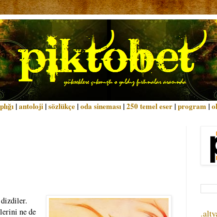
plığı
|
antoloji
|
sözlükçe
|
oda sineması
|
250 temel eser
|
program
|
o
dizdiler.
lerini ne de
.alty