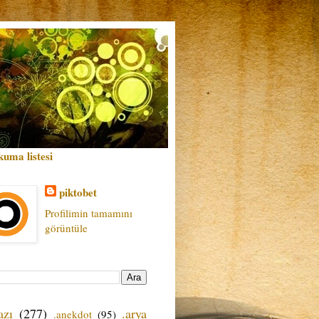
kuma listesi
piktobet
Profilimin tamamını
görüntüle
azı
(277)
.arya
.anekdot
(95)