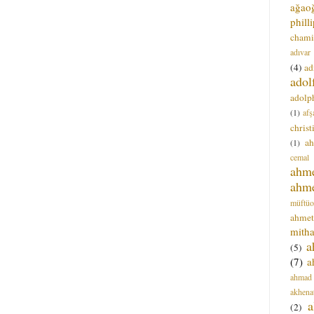
ağao
phill
chami
adıvar
(4)
ad
adol
adolph
(1)
afş
christ
a
(1)
cemal
ahm
ahm
müftüo
ahmet
mitha
a
(5)
(7)
a
ahmad
akhena
a
(2)