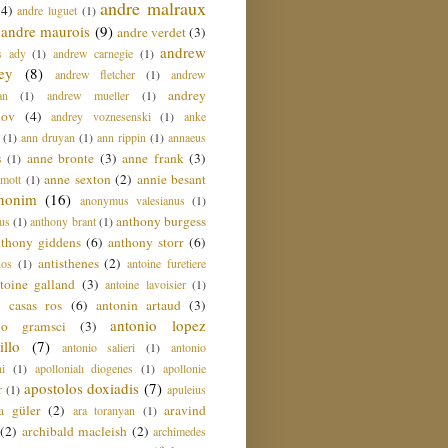
andre malraux
(4)
andre luguet
(1)
andre maurois
(9)
andre verdet
(3)
andrew
s ady
(1)
andrew carnegie
(1)
ey
(8)
andrew fletcher
(1)
andrew
andrey
an
(1)
andrew mueller
(1)
nov
(4)
andrey voznesenski
(1)
anke
(1)
ann druyan
(1)
ann rippin
(1)
annaeus
anne bronte
(3)
anne frank
(3)
s
(1)
anne sexton
(2)
annie besant
amott
(1)
nonim
(16)
anonymus valesianus
(1)
anthony burgess
us
(1)
anthony brant
(1)
nthony giddens
(6)
anthony storr
(6)
antisthenes
(2)
nos
(1)
antoine furetiere
toine galland
(3)
antoine lavoisier
(1)
i casas ros
(6)
antonin artaud
(3)
antonio lopez
io gramsci
(3)
llo
(7)
antonio salieri
(1)
antonio
hi
(1)
apollonialı diogenes
(1)
apollonie
apostolos doxiadis
(7)
r
(1)
apuleius
a güler
(2)
aravind
ara toranyan
(1)
(2)
archibald macleish
(2)
archimedes