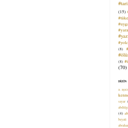
#tar
(15)
#tük
#uyga
#yara
#ya
#yol
(8)
#öl
#
(8)
(70)
DİZİN
a. aşıcı
kenn
sayar
abdülga
(4)
ab
beyati
abrah