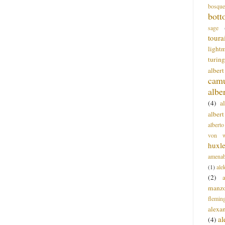
bosque
bott
sage
toura
light
turing
alber
cam
albe
(4)
a
albert
alberto
von wa
huxl
amenab
(1)
ale
(2)
manz
flemin
alexa
a
(4)