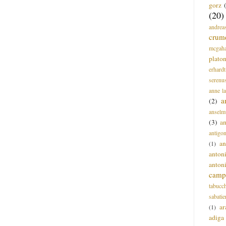
gorz
(20)
andrea
crum
mcgah
plato
erhardt
serenu
anne l
a
(2)
anselm
(3)
a
antigo
an
(1)
anton
anton
campi
tabucc
sabatie
ar
(1)
adiga