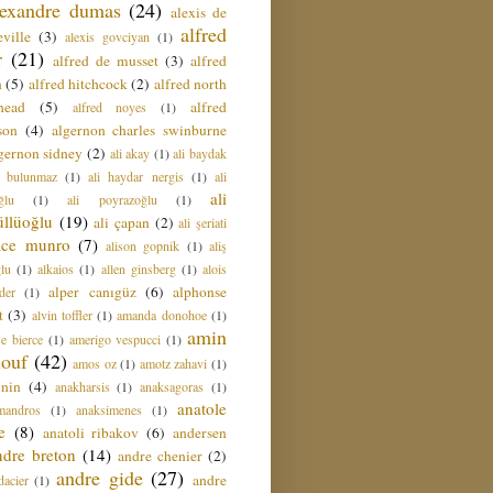
lexandre dumas
(24)
alexis de
alfred
ville
(3)
alexis govciyan
(1)
r
(21)
alfred de musset
(3)
alfred
n
(5)
alfred hitchcock
(2)
alfred north
head
(5)
alfred
alfred noyes
(1)
son
(4)
algernon charles swinburne
gernon sidney
(2)
ali akay
(1)
ali baydak
i bulunmaz
(1)
ali haydar nergis
(1)
ali
ali
ğlu
(1)
ali poyrazoğlu
(1)
üllüoğlu
(19)
ali çapan
(2)
ali şeriati
lice munro
(7)
alison gopnik
(1)
aliş
ğlu
(1)
alkaios
(1)
allen ginsberg
(1)
alois
alper canıgüz
(6)
alphonse
der
(1)
t
(3)
alvin toffler
(1)
amanda donohoe
(1)
amin
e bierce
(1)
amerigo vespucci
(1)
ouf
(42)
amos oz
(1)
amotz zahavi
(1)
 nin
(4)
anakharsis
(1)
anaksagoras
(1)
anatole
mandros
(1)
anaksimenes
(1)
e
(8)
anatoli ribakov
(6)
andersen
ndre breton
(14)
andre chenier
(2)
andre gide
(27)
andre
dacier
(1)