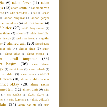
ğlu
(9)
adam fawer
(11)
adam
ips
(12)
adam smith
(4)
adelbert von
sso
(2)
adie suehsdorf
(1)
adli
(1)
adnan
adnan binyazar
(3)
adnan gerger
(1)
nan menderes
(4)
adolf eichmann
(4)
f hitler
(27)
adolfo bioy casares
(1)
e thiers
(2)
adonis
(2)
adrian leverkühn
agatha
ar timuçin
(1)
agah sırrı levend
(1)
ahmed arif
(20)
ie
(2)
ahmed qurie
hmet ada
(4)
ahmet altan
(5)
ahmet
(1)
ahmet erhan
(1)
ahmet ertegün
(1)
et hamdi tanpınar
(33)
et haşim
(36)
ahmet hikmet
ğlu
(1)
ahmet inam
(1)
ahmet kabaklı
(1)
ahmet
 karcılılar
(3)
ahmet kaya
(1)
t efendi
(10)
ahmet muhip dıranas
hmet oktay
(28)
ahmet rasim
hmet telli
(12)
ahmet ümit
(6)
aijaz
(1)
aka gündüz
(1)
akgün akova
(1)
akşit göktürk
ton
(1)
akira kurosawa
(1)
lain
(24)
alain badiou
(5)
alain