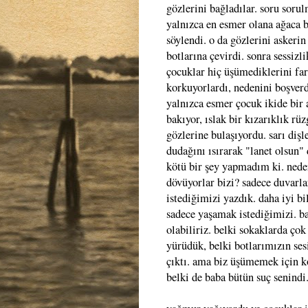
gözlerini bağladılar. soru sorul
yalnızca en esmer olana ağaca
söylendi. o da gözlerini askeri
botlarına çevirdi. sonra sessizli
çocuklar hiç üşümediklerini far
korkuyorlardı, nedenini boşverd
yalnızca esmer çocuk ikide bir 
bakıyor, ıslak bir kızarıklık rüz
gözlerine bulaşıyordu. sarı dişle
dudağını ısırarak "lanet olsun" 
kötü bir şey yapmadım ki. ned
dövüyorlar bizi? sadece duvarl
istediğimizi yazdık. daha iyi bi
sadece yaşamak istediğimizi. b
olabiliriz. belki sokaklarda çok 
yürüdük, belki botlarımızın sesi
çıktı. ama biz üşümemek için 
belki de baba bütün suç senindi