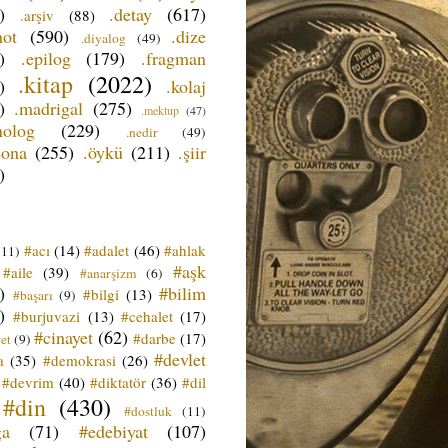
)
.detay
(617)
.arşiv
(88)
not
(590)
.dize
.diyalog
(49)
)
.epilog
(179)
.fragman
.kitap
(2022)
)
.kolaj
)
.madrigal
(275)
.mektup
(47)
nolog
(229)
.nedir
(49)
sona
(255)
.öykü
(211)
.şiir
)
#acı
(14)
#adalet
(46)
#ahlak
(11)
#aşk
#aile
(39)
#anarşizm
(6)
)
#bilim
#bilgi
(13)
#başarı
(9)
)
#burjuvazi
(13)
#cehalet
(17)
#cinayet
(62)
#darbe
(17)
et
(9)
#devlet
a
(35)
#demokrasi
(26)
#devrim
(40)
#diktatör
(36)
#dil
#din
(430)
#dostluk
(11)
ğa
(71)
#edebiyat
(107)