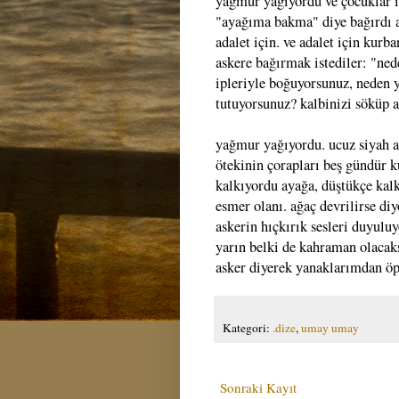
yağmur yağıyordu ve çocuklar ilk
"ayağıma bakma" diye bağırdı a
adalet için. ve adalet için kur
askere bağırmak istediler: "ned
ipleriyle boğuyorsunuz, neden 
tutuyorsunuz? kalbinizi söküp a
yağmur yağıyordu. ucuz siyah a
ötekinin çorapları beş gündür k
kalkıyordu ayağa, düştükçe kal
esmer olanı. ağaç devrilirse diy
askerin hıçkırık sesleri duyulu
yarın belki de kahraman olacak
asker diyerek yanaklarımdan öpe
Kategori:
.dize
,
umay umay
Sonraki Kayıt