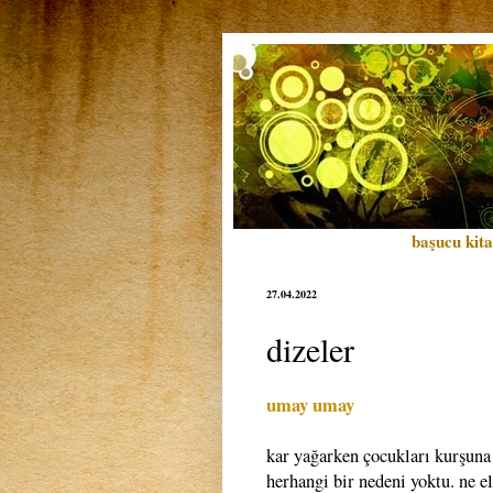
başucu kita
27.04.2022
dizeler
umay umay
kar yağarken çocukları kurşuna 
herhangi bir nedeni yoktu. ne el