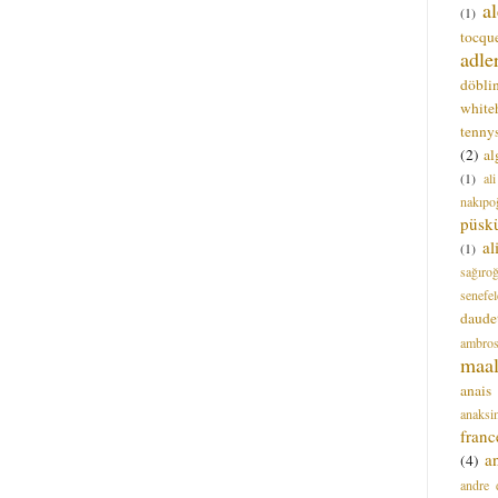
a
(1)
tocque
adle
döbli
white
tenny
(2)
al
(1)
al
nakıpo
püsk
a
(1)
sağıro
senefel
daude
ambros
maal
anais
anaksi
franc
a
(4)
andre 