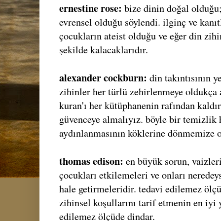
ernestine rose:
bize dinin doğal olduğu;
evrensel olduğu söylendi. ilginç ve kanıt
çocukların ateist olduğu ve eğer din zih
şekilde kalacaklarıdır.
alexander cockburn:
din takıntısının y
zihinler her türlü zehirlenmeye oldukça a
kuran'ı her kütüphanenin rafından kaldır
güvenceye almalıyız. böyle bir temizlik 
aydınlanmasının köklerine dönmemize ol
thomas edison:
en büyük sorun, vaizleri
çocukları etkilemeleri ve onları neredey
hale getirmeleridir. tedavi edilemez ölç
zihinsel koşullarını tarif etmenin en iyi
edilemez ölçüde dindar.