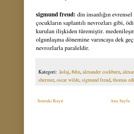
sigmund freud:
din insanlığın evrensel 
çocukların saplantılı nevrozları gibi, ö
kurulan ilişkiden türemiştir. medenileş
olgunlaşma dönemine varıncaya dek geç
nevrozlarla paraleldir.
Kategori:
.kolaj
,
#din
,
alexander cockburn
,
alexa
shermer
,
oscar wilde
,
sigmund freud
,
thomas ed
Sonraki Kayıt
Ana Sayfa