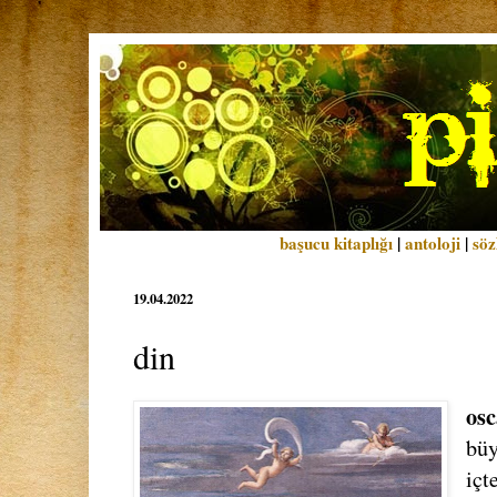
başucu kitaplığı
|
antoloji
|
söz
19.04.2022
din
osc
büy
içt