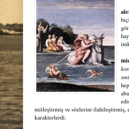
al
biç
gör
hay
imk
mi
kor
smi
hep
aba
edi
mitleştirmiş ve sözlerini ilahileştirmiş, 
karakterlerdi.