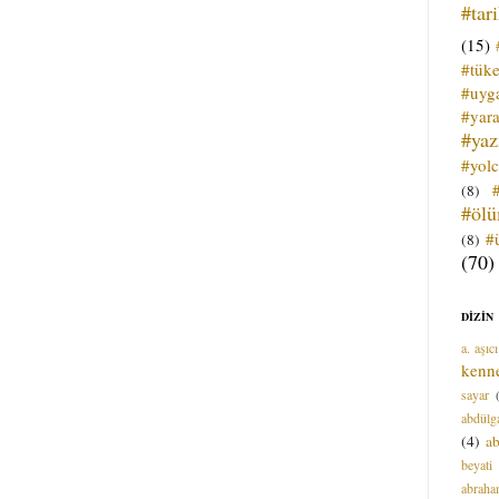
#tar
(15)
#tük
#uyga
#yara
#ya
#yol
(8)
#öl
#
(8)
(70)
DİZİN
a. aşıcı
kenn
sayar
abdülga
(4)
ab
beyati
abrah