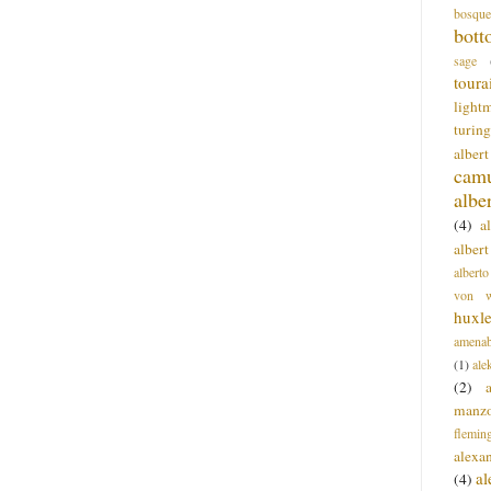
bosque
bott
sage
toura
light
turing
alber
cam
albe
(4)
a
albert
alberto
von wa
huxl
amenab
(1)
ale
(2)
manz
flemin
alexa
a
(4)