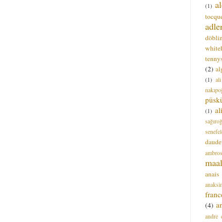
a
(1)
tocque
adle
döbli
white
tenny
(2)
al
(1)
al
nakıpo
püsk
a
(1)
sağıro
senefel
daude
ambros
maal
anais
anaksi
franc
a
(4)
andre 