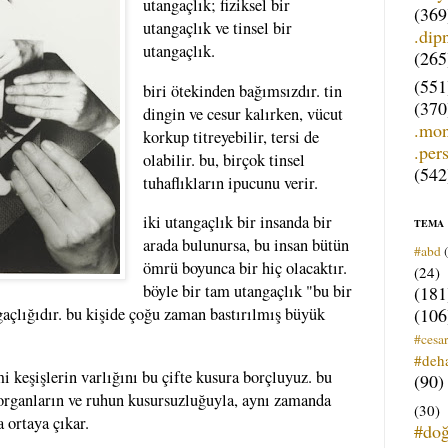
utangaçlık; fiziksel bir
(369
utangaçlık ve tinsel bir
.dip
utangaçlık.
(265
(551
biri ötekinden bağımsızdır. tin
(370
dingin ve cesur kalırken, vücut
.mo
korkup titreyebilir, tersi de
.per
olabilir. bu, birçok tinsel
(542
tuhaflıkların ipucunu verir.
iki utangaçlık bir insanda bir
TEMA
arada bulunursa, bu insan bütün
#abd
ömrü boyunca bir hiç olacaktır.
(24)
böyle bir tam utangaçlık "bu bir
(181
(106
açlığıdır. bu kişide çoğu zaman bastırılmış büyük
#cesar
#deh
i keşişlerin varlığını bu çifte kusura borçluyuz. bu
(90)
 organların ve ruhun kusursuzluğuyla, aynı zamanda
(30)
 ortaya çıkar.
#do