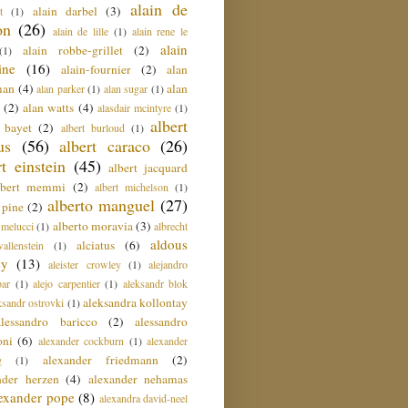
alain de
alain darbel
(3)
t
(1)
on
(26)
alain de lille
(1)
alain rene le
alain
alain robbe-grillet
(2)
(1)
ine
(16)
alain-fournier
(2)
alan
man
(4)
alan
alan parker
(1)
alan sugar
(1)
(2)
alan watts
(4)
alasdair mcintyre
(1)
albert
t bayet
(2)
albert burloud
(1)
us
(56)
albert caraco
(26)
rt einstein
(45)
albert jacquard
lbert memmi
(2)
albert michelson
(1)
alberto manguel
(27)
 pine
(2)
alberto moravia
(3)
 melucci
(1)
albrecht
aldous
alciatus
(6)
llenstein
(1)
ey
(13)
aleister crowley
(1)
alejandro
ar
(1)
alejo carpentier
(1)
aleksandr blok
aleksandra kollontay
ksandr ostrovki
(1)
alessandro baricco
(2)
alessandro
oni
(6)
alexander cockburn
(1)
alexander
alexander friedmann
(2)
g
(1)
nder herzen
(4)
alexander nehamas
lexander pope
(8)
alexandra david-neel