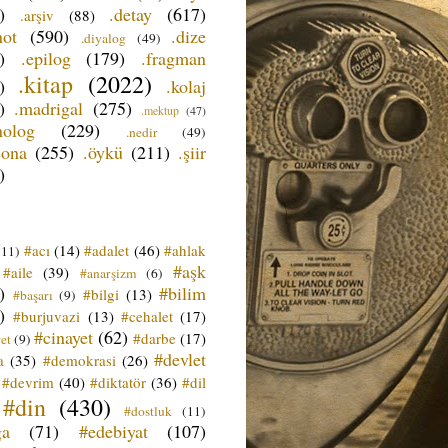
)
.detay
(617)
.arşiv
(88)
not
(590)
.dize
.diyalog
(49)
)
.epilog
(179)
.fragman
.kitap
(2022)
)
.kolaj
)
.madrigal
(275)
.mektup
(47)
nolog
(229)
.nedir
(49)
sona
(255)
.öykü
(211)
.şiir
)
#acı
(14)
#adalet
(46)
#ahlak
(11)
#aşk
#aile
(39)
#anarşizm
(6)
)
#bilim
#bilgi
(13)
#başarı
(9)
)
#burjuvazi
(13)
#cehalet
(17)
#cinayet
(62)
#darbe
(17)
et
(9)
#devlet
a
(35)
#demokrasi
(26)
#devrim
(40)
#diktatör
(36)
#dil
#din
(430)
#dostluk
(11)
ğa
(71)
#edebiyat
(107)