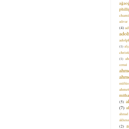
ağao
phill
chami
adıvar
(4)
ad
adol
adolph
(1)
afş
christ
a
(1)
cemal
ahm
ahm
müftüo
ahmet
mitha
a
(5)
(7)
a
ahmad
akhena
a
(2)