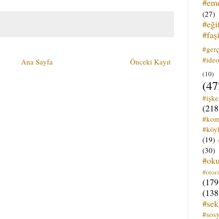
#em
(27)
#eği
#faş
#ger
#ideo
Ana Sayfa
Önceki Kayıt
(10)
(47
#işk
(218
#kom
#köyl
(19)
(30)
#ok
#otori
(179
(138
#sek
#sos