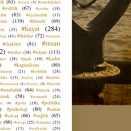
ek
(61)
#entelektüel
#ensest
(5)
#evlilik
(67)
#evrim
(18)
tim
(83)
#eşcinsellik
(13)
izm
(139)
#felsefe
(69)
#hayat
(284)
çek
(35)
#iktidar
(72)
loji
(41)
#iletişim
#insan
#ilişkiler
(81)
2)
#islam
(113)
#intihar
(38)
#kadın
ence
(28)
#junk
(19)
)
#kapitalizm
(80)
ünizm
(21)
#kötülük
(28)
üler
(13)
#kürtler
#kültür
(10)
#mizah
#matematik
(8)
#medya
(9)
#mutluluk
(64)
#müzik
(19)
umak
(58)
#osmanlı
(24)
#politika
#polis
(18)
te
(9)
)
#psikoloji
(80)
#sanat
)
#savaş
(66)
#sağlık
(65)
s
(66)
#sevgi
(25)
#sinema
(23)
yalizm
(13)
#soykırım
(29)