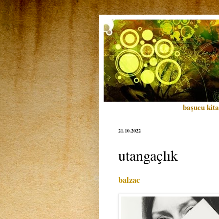
başucu kita
21.10.2022
utangaçlık
balzac