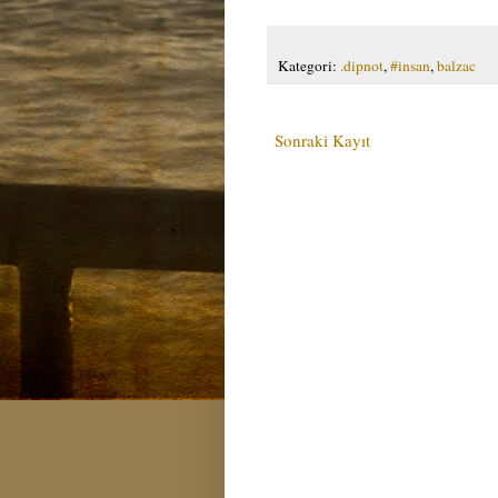
Kategori:
.dipnot
,
#insan
,
balzac
Sonraki Kayıt