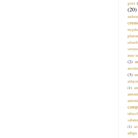
gorz
(20)
andrea
crum
mcgah
plato
erhardt
serenu
anne l
a
(2)
anselm
(3)
a
antigo
an
(1)
anton
anton
campi
tabucc
sabatie
ar
(1)
adiga