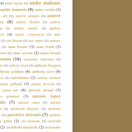
andre malraux
(4)
andre luguet
(1)
andre maurois
(9)
andre verdet
(3)
andrew
s ady
(1)
andrew carnegie
(1)
ey
(8)
andrew fletcher
(1)
andrew
andrey
an
(1)
andrew mueller
(1)
nov
(4)
andrey voznesenski
(1)
anke
(1)
ann druyan
(1)
ann rippin
(1)
annaeus
anne bronte
(3)
anne frank
(3)
s
(1)
anne sexton
(2)
annie besant
amott
(1)
nonim
(16)
anonymus valesianus
(1)
anthony burgess
us
(1)
anthony brant
(1)
nthony giddens
(6)
anthony storr
(6)
antisthenes
(2)
nos
(1)
antoine furetiere
toine galland
(3)
antoine lavoisier
(1)
i casas ros
(6)
antonin artaud
(3)
antonio lopez
io gramsci
(3)
llo
(7)
antonio salieri
(1)
antonio
hi
(1)
apollonialı diogenes
(1)
apollonie
apostolos doxiadis
(7)
r
(1)
apuleius
a güler
(2)
aravind
ara toranyan
(1)
(2)
archibald macleish
(2)
archimedes