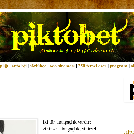
plığı
|
antoloji
|
sözlükçe
|
oda sineması
|
250 temel eser
|
program
|
o
iki tür utangaçlık vardır:
zihinsel utangaçlık, sinirsel
.alty