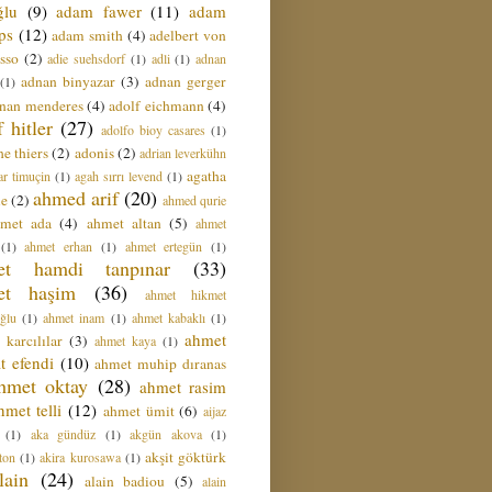
ğlu
(9)
adam fawer
(11)
adam
ips
(12)
adam smith
(4)
adelbert von
sso
(2)
adie suehsdorf
(1)
adli
(1)
adnan
adnan binyazar
(3)
adnan gerger
(1)
nan menderes
(4)
adolf eichmann
(4)
f hitler
(27)
adolfo bioy casares
(1)
e thiers
(2)
adonis
(2)
adrian leverkühn
agatha
ar timuçin
(1)
agah sırrı levend
(1)
ahmed arif
(20)
ie
(2)
ahmed qurie
hmet ada
(4)
ahmet altan
(5)
ahmet
(1)
ahmet erhan
(1)
ahmet ertegün
(1)
et hamdi tanpınar
(33)
et haşim
(36)
ahmet hikmet
ğlu
(1)
ahmet inam
(1)
ahmet kabaklı
(1)
ahmet
 karcılılar
(3)
ahmet kaya
(1)
t efendi
(10)
ahmet muhip dıranas
hmet oktay
(28)
ahmet rasim
hmet telli
(12)
ahmet ümit
(6)
aijaz
(1)
aka gündüz
(1)
akgün akova
(1)
akşit göktürk
ton
(1)
akira kurosawa
(1)
lain
(24)
alain badiou
(5)
alain