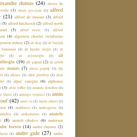
lexandre dumas
(24)
alexis de
alfred
ville
(3)
alexis govciyan
(1)
r
(21)
alfred de musset
(3)
alfred
n
(5)
alfred hitchcock
(2)
alfred north
head
(5)
alfred
alfred noyes
(1)
son
(4)
algernon charles swinburne
gernon sidney
(2)
ali akay
(1)
ali baydak
i bulunmaz
(1)
ali haydar nergis
(1)
ali
ali
ğlu
(1)
ali poyrazoğlu
(1)
üllüoğlu
(19)
ali çapan
(2)
ali şeriati
lice munro
(7)
alison gopnik
(1)
aliş
ğlu
(1)
alkaios
(1)
allen ginsberg
(1)
alois
alper canıgüz
(6)
alphonse
der
(1)
t
(3)
alvin toffler
(1)
amanda donohoe
(1)
amin
e bierce
(1)
amerigo vespucci
(1)
ouf
(42)
amos oz
(1)
amotz zahavi
(1)
 nin
(4)
anakharsis
(1)
anaksagoras
(1)
anatole
mandros
(1)
anaksimenes
(1)
e
(8)
anatoli ribakov
(6)
andersen
ndre breton
(14)
andre chenier
(2)
andre gide
(27)
andre
dacier
(1)