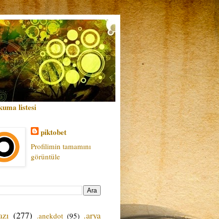
kuma listesi
piktobet
Profilimin tamamını
görüntüle
azı
(277)
.arya
.anekdot
(95)