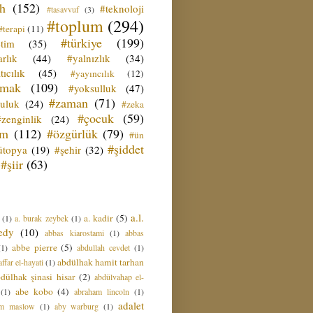
ih
(152)
#teknoloji
#tasavvuf
(3)
#toplum
(294)
#terapi
(11)
#türkiye
(199)
etim
(35)
rlık
(44)
#yalnızlık
(34)
tıcılık
(45)
#yayıncılık
(12)
zmak
(109)
#yoksulluk
(47)
#zaman
(71)
culuk
(24)
#zeka
#çocuk
(59)
#zenginlik
(24)
üm
(112)
#özgürlük
(79)
#ün
#şiddet
ütopya
(19)
#şehir
(32)
#şiir
(63)
a.l.
a. kadir
(5)
(1)
a. burak zeybek
(1)
edy
(10)
abbas kiarostami
(1)
abbas
abbe pierre
(5)
(1)
abdullah cevdet
(1)
abdülhak hamit tarhan
ffar el-hayati
(1)
dülhak şinasi hisar
(2)
abdülvahap el-
abe kobo
(4)
(1)
abraham lincoln
(1)
adalet
am maslow
(1)
aby warburg
(1)