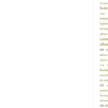
bosque
bott
sage
toura
light
turing
alber
cam
albe
(4)
a
albert
alberto
von wa
huxl
amenab
(1)
ale
(2)
manz
flemin
alexa
a
(4)