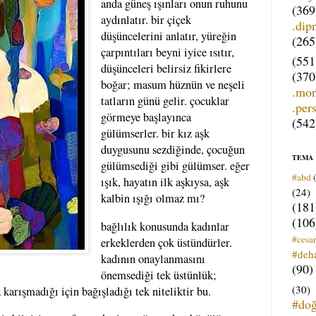
anda güneş ışınları onun ruhunu
(369
aydınlatır. bir çiçek
.dip
düşüncelerini anlatır, yüreğin
(265
çarpıntıları beyni iyice ısıtır,
(551
düşünceleri belirsiz fikirlere
(370
boğar; masum hüznün ve neşeli
.mo
tatların günü gelir. çocuklar
.per
görmeye başlayınca
(542
gülümserler. bir kız aşk
duygusunu sezdiğinde, çocuğun
TEMA
gülümsediği gibi gülümser. eğer
#abd
ışık, hayatın ilk aşkıysa, aşk
(24)
kalbin ışığı olmaz mı?
(181
(106
bağlılık konusunda kadınlar
#cesar
erkeklerden çok üstündürler.
#deh
kadının onaylanmasını
(90)
önemsediği tek üstünlük;
(30)
karışmadığı için bağışladığı tek niteliktir bu.
#do