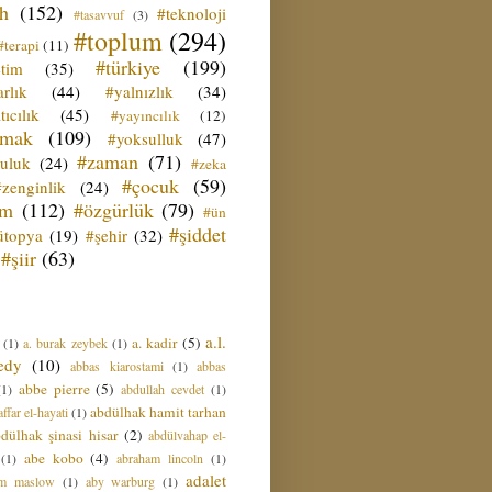
ih
(152)
#teknoloji
#tasavvuf
(3)
#toplum
(294)
#terapi
(11)
#türkiye
(199)
etim
(35)
rlık
(44)
#yalnızlık
(34)
tıcılık
(45)
#yayıncılık
(12)
zmak
(109)
#yoksulluk
(47)
#zaman
(71)
culuk
(24)
#zeka
#çocuk
(59)
#zenginlik
(24)
üm
(112)
#özgürlük
(79)
#ün
#şiddet
ütopya
(19)
#şehir
(32)
#şiir
(63)
a.l.
a. kadir
(5)
(1)
a. burak zeybek
(1)
edy
(10)
abbas kiarostami
(1)
abbas
abbe pierre
(5)
(1)
abdullah cevdet
(1)
abdülhak hamit tarhan
ffar el-hayati
(1)
dülhak şinasi hisar
(2)
abdülvahap el-
abe kobo
(4)
(1)
abraham lincoln
(1)
adalet
am maslow
(1)
aby warburg
(1)