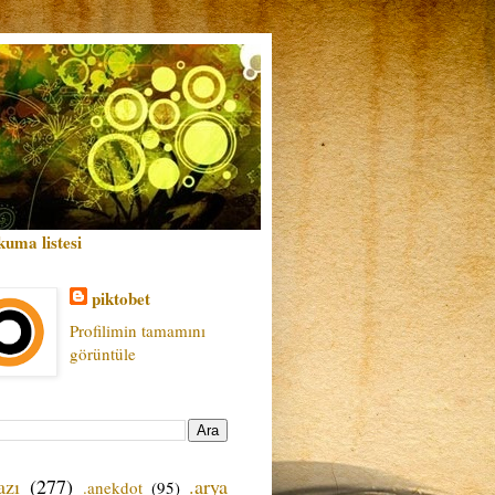
kuma listesi
piktobet
Profilimin tamamını
görüntüle
azı
(277)
.arya
.anekdot
(95)