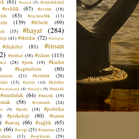
ek
(61)
#entelektüel
#ensest
(5)
#evlilik
(67)
#evrim
(18)
tim
(83)
#eşcinsellik
(13)
izm
(139)
#felsefe
(69)
#hayat
(284)
çek
(35)
#iktidar
(72)
loji
(41)
#iletişim
#insan
#ilişkiler
(81)
2)
#islam
(113)
#intihar
(38)
#kadın
ence
(28)
#junk
(19)
)
#kapitalizm
(80)
ünizm
(21)
#kötülük
(28)
üler
(13)
#kürtler
#kültür
(10)
#mizah
#matematik
(8)
#medya
(9)
#mutluluk
(64)
#müzik
(19)
umak
(58)
#osmanlı
(24)
#politika
#polis
(18)
te
(9)
)
#psikoloji
(80)
#sanat
)
#savaş
(66)
#sağlık
(65)
s
(66)
#sevgi
(25)
#sinema
(23)
yalizm
(13)
#soykırım
(29)