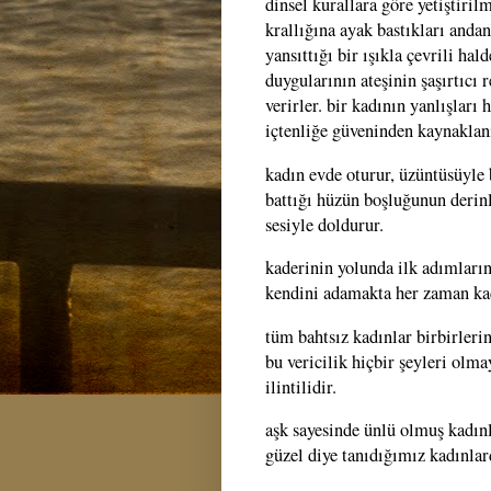
dinsel kurallara göre yetiştiril
krallığına ayak bastıkları andan
yansıttığı bir ışıkla çevrili hal
duygularının ateşinin şaşırtıcı
verirler. bir kadının yanlışlar
içtenliğe güveninden kaynaklanı
kadın evde oturur, üzüntüsüyle b
battığı hüzün boşluğunun derinl
sesiyle doldurur.
kaderinin yolunda ilk adımların
kendini adamakta her zaman kad
tüm bahtsız kadınlar birbirlerine
bu vericilik hiçbir şeyleri olm
ilintilidir.
aşk sayesinde ünlü olmuş kadınl
güzel diye tanıdığımız kadınlar