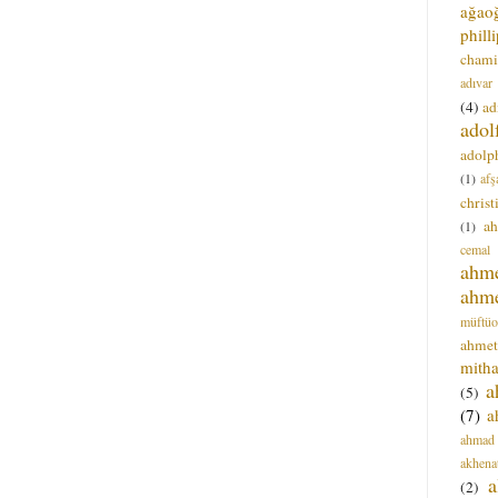
ağao
phill
chami
adıvar
(4)
ad
adol
adolph
(1)
afş
christ
a
(1)
cemal
ahm
ahm
müftüo
ahmet
mitha
a
(5)
(7)
a
ahmad
akhena
a
(2)