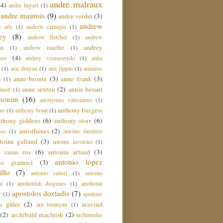
andre malraux
(4)
andre luguet
(1)
andre maurois
(9)
andre verdet
(3)
andrew
s ady
(1)
andrew carnegie
(1)
ey
(8)
andrew fletcher
(1)
andrew
andrey
an
(1)
andrew mueller
(1)
nov
(4)
andrey voznesenski
(1)
anke
(1)
ann druyan
(1)
ann rippin
(1)
annaeus
anne bronte
(3)
anne frank
(3)
s
(1)
anne sexton
(2)
annie besant
amott
(1)
nonim
(16)
anonymus valesianus
(1)
anthony burgess
us
(1)
anthony brant
(1)
nthony giddens
(6)
anthony storr
(6)
antisthenes
(2)
nos
(1)
antoine furetiere
toine galland
(3)
antoine lavoisier
(1)
i casas ros
(6)
antonin artaud
(3)
antonio lopez
io gramsci
(3)
llo
(7)
antonio salieri
(1)
antonio
hi
(1)
apollonialı diogenes
(1)
apollonie
apostolos doxiadis
(7)
r
(1)
apuleius
a güler
(2)
aravind
ara toranyan
(1)
(2)
archibald macleish
(2)
archimedes