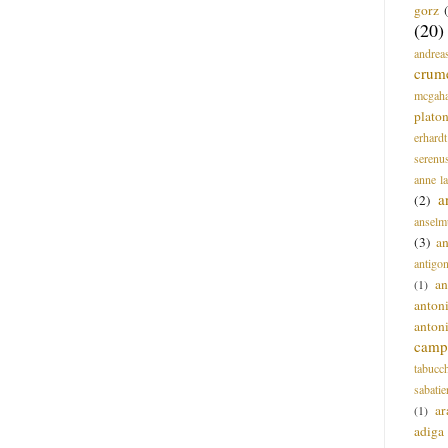
gorz
(20)
andrea
crum
mcgah
plato
erhardt
serenu
anne l
a
(2)
anselm
(3)
a
antigo
an
(1)
anton
anton
campi
tabucc
sabatie
ar
(1)
adiga