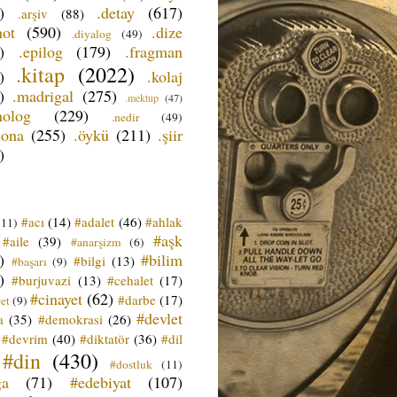
)
.detay
(617)
.arşiv
(88)
not
(590)
.dize
.diyalog
(49)
)
.epilog
(179)
.fragman
.kitap
(2022)
)
.kolaj
)
.madrigal
(275)
.mektup
(47)
nolog
(229)
.nedir
(49)
sona
(255)
.öykü
(211)
.şiir
)
#acı
(14)
#adalet
(46)
#ahlak
(11)
#aşk
#aile
(39)
#anarşizm
(6)
)
#bilim
#bilgi
(13)
#başarı
(9)
)
#burjuvazi
(13)
#cehalet
(17)
#cinayet
(62)
#darbe
(17)
et
(9)
#devlet
a
(35)
#demokrasi
(26)
#devrim
(40)
#diktatör
(36)
#dil
#din
(430)
#dostluk
(11)
ğa
(71)
#edebiyat
(107)