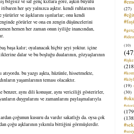
#em
miş bilgisiz ve saf genç kızlara göre, aşkın büyülü
 itibaren her şey yalnızca aşktır. kendi ruhlarının
(27)
#eği
de yürürler ve âşıklarını ışınlarlar; onu kendi
#faş
 renginde görürler ve ona en zengin düşüncelerini
ı hemen hemen her zaman onun iyiliğe inancından,
#ger
r.
#ideo
(10)
aş başa kalır; oyalanacak hiçbir şeyi yoktur. içine
(47
iklerine dalar ve bu boşluğu dualarının, gözyaşlarının
#işk
(218
#kom
ı atıyordu. bu yazgı aşkta, hüzünle, hissetmekte,
#köyl
ınların yaşamlarının teması olacaktır.
(19)
 benzer, aynı dili konuşur, aynı vericiliği gösterirler,
(30)
#ok
ayanların duygularını ve zamanlarını paylaşmalarıyla
#otori
(179
ardan çoğunun kusuru da vardır sakatlığı da. oysa çok
(138
#sek
dan çoğu aşklarının yıkımla bittiğini görmüşlerdir.
#sos