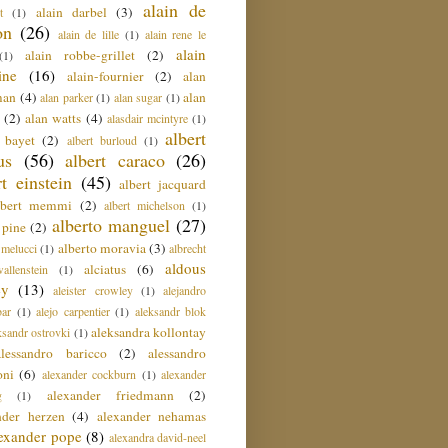
alain de
alain darbel
(3)
t
(1)
on
(26)
alain de lille
(1)
alain rene le
alain
alain robbe-grillet
(2)
(1)
ine
(16)
alain-fournier
(2)
alan
man
(4)
alan
alan parker
(1)
alan sugar
(1)
(2)
alan watts
(4)
alasdair mcintyre
(1)
albert
t bayet
(2)
albert burloud
(1)
us
(56)
albert caraco
(26)
rt einstein
(45)
albert jacquard
lbert memmi
(2)
albert michelson
(1)
alberto manguel
(27)
 pine
(2)
alberto moravia
(3)
 melucci
(1)
albrecht
aldous
alciatus
(6)
llenstein
(1)
ey
(13)
aleister crowley
(1)
alejandro
ar
(1)
alejo carpentier
(1)
aleksandr blok
aleksandra kollontay
ksandr ostrovki
(1)
alessandro baricco
(2)
alessandro
oni
(6)
alexander cockburn
(1)
alexander
alexander friedmann
(2)
g
(1)
nder herzen
(4)
alexander nehamas
lexander pope
(8)
alexandra david-neel