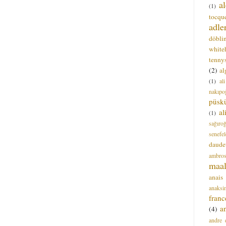
a
(1)
tocque
adle
döbli
white
tenny
(2)
al
(1)
al
nakıpo
püsk
a
(1)
sağıro
senefel
daude
ambros
maal
anais
anaksi
franc
a
(4)
andre 