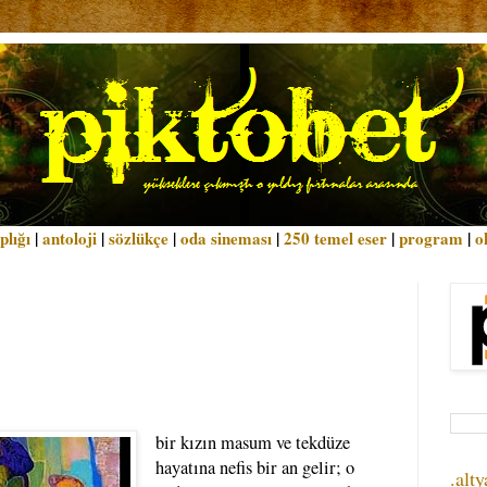
plığı
|
antoloji
|
sözlükçe
|
oda sineması
|
250 temel eser
|
program
|
o
bir kızın masum ve tekdüze
hayatına nefis bir an gelir; o
.alty