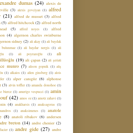
lexandre dumas
(24)
alexis de
alfred
ville
(3)
alexis govciyan
(1)
r
(21)
alfred de musset
(3)
alfred
n
(5)
alfred hitchcock
(2)
alfred north
head
(5)
alfred
alfred noyes
(1)
son
(4)
algernon charles swinburne
gernon sidney
(2)
ali akay
(1)
ali baydak
i bulunmaz
(1)
ali haydar nergis
(1)
ali
ali
ğlu
(1)
ali poyrazoğlu
(1)
üllüoğlu
(19)
ali çapan
(2)
ali şeriati
lice munro
(7)
alison gopnik
(1)
aliş
ğlu
(1)
alkaios
(1)
allen ginsberg
(1)
alois
alper canıgüz
(6)
alphonse
der
(1)
t
(3)
alvin toffler
(1)
amanda donohoe
(1)
amin
e bierce
(1)
amerigo vespucci
(1)
ouf
(42)
amos oz
(1)
amotz zahavi
(1)
 nin
(4)
anakharsis
(1)
anaksagoras
(1)
anatole
mandros
(1)
anaksimenes
(1)
e
(8)
anatoli ribakov
(6)
andersen
ndre breton
(14)
andre chenier
(2)
andre gide
(27)
andre
dacier
(1)