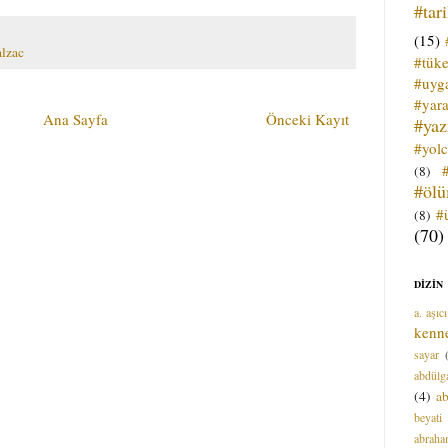
#tar
(15)
alzac
#tük
#uyga
#yara
Ana Sayfa
Önceki Kayıt
#ya
#yol
(8)
#öl
#
(8)
(70)
DİZİN
a. aşıcı
kenn
sayar
abdülga
(4)
ab
beyati
abrah