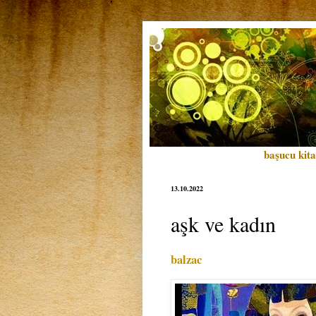
başucu kita
13.10.2022
aşk ve kadın
balzac