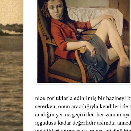
nice zorluklarla edinilmiş bir hazineyi 
sererken, onun aracılığıyla kendileri de 
analığın yerine geçirirler. her zaman uya
içgüdüsü kadar değerlidir aslında; anned
incelikleri anımsar ve onları, gücünü bü