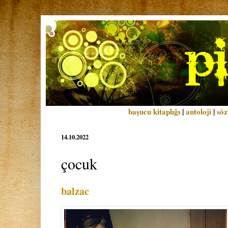
başucu kitaplığı
|
antoloji
|
söz
14.10.2022
çocuk
balzac