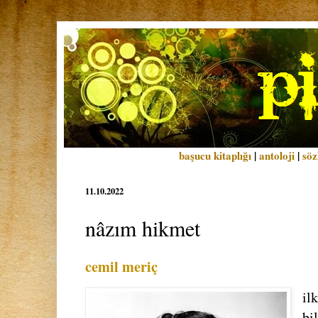
başucu kitaplığı
|
antoloji
|
söz
11.10.2022
nâzım hikmet
cemil meriç
il
bi