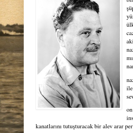
şü
yü
ül
ca
ak
na
mı
na
na
il
se
on
in
kanatlarını tutuşturacak bir alev arar pe