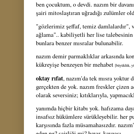
ben çocuktum, o devdi. nazım bir davanı
şairi mitoslaştıran uğradığı zulümler ol
"gözlerimiz şeffaf, temiz damlalardır",
ağlama".. kabiliyetli her lise talebesin
bunlara benzer mısralar bulunabilir.
nazım demir parmaklıklar arkasında kon
kükreyişe benzeyen bir mehabet
[büyüklük, y
oktay rıfat
, nazım'da tek mısra yoktur 
gerçekten de yok. nazım freskler çizen 
olarak seversiniz; kıtıklarıyla, yapmacıkl
yanımda hiçbir kitabı yok. hafızama da
insafsız hükümlere sürükleyebilir. her p
karşısında fazla müsamahasızdır. nazım
eden ne? şairliği mi? hayır, kavgası.