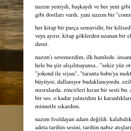
nazım yeniydi, başkaydı ve her yeni gibi
gibi dostları vardı. yani nazım bir "com
her kitap bir parça semavidir, bir kilisedi
veya ayırır. kitap göklerden uzanan bir 
davet.
nazım'ı sevemezdim, ilk hamlede. insanı
hele bu şiir alışılmayansa.. "sekiz yüz ot
"jokond ile siyau", "taranta babu'ya mektu
büyüyor, dallanıyor budaklanıyordu. ezi
mısralarda. zincirleri kıran bir sesti bu.
bir ses. o kadar yalnızdım ki karanlıklar
minnetle sıkardım.
nazım fısıldayan adam değildi. kalabalı
adeta tarihin sesini, tarihin nabız atışl