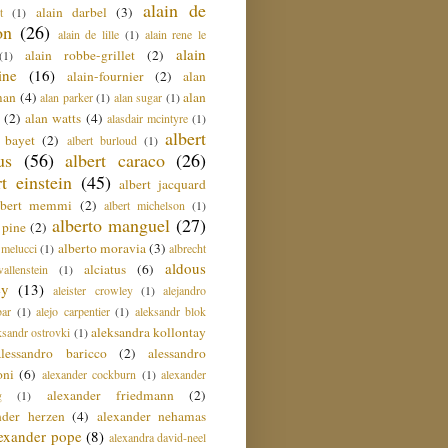
alain de
alain darbel
(3)
t
(1)
on
(26)
alain de lille
(1)
alain rene le
alain
alain robbe-grillet
(2)
(1)
ine
(16)
alain-fournier
(2)
alan
man
(4)
alan
alan parker
(1)
alan sugar
(1)
(2)
alan watts
(4)
alasdair mcintyre
(1)
albert
t bayet
(2)
albert burloud
(1)
us
(56)
albert caraco
(26)
rt einstein
(45)
albert jacquard
lbert memmi
(2)
albert michelson
(1)
alberto manguel
(27)
 pine
(2)
alberto moravia
(3)
 melucci
(1)
albrecht
aldous
alciatus
(6)
llenstein
(1)
ey
(13)
aleister crowley
(1)
alejandro
ar
(1)
alejo carpentier
(1)
aleksandr blok
aleksandra kollontay
ksandr ostrovki
(1)
alessandro baricco
(2)
alessandro
oni
(6)
alexander cockburn
(1)
alexander
alexander friedmann
(2)
g
(1)
nder herzen
(4)
alexander nehamas
lexander pope
(8)
alexandra david-neel