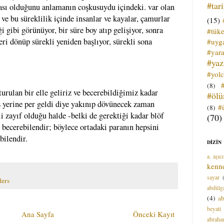
#tar
çası olduğunu anlamanın coşkusuydu içindeki. var olan
ve bu süreklilik içinde insanlar ve kayalar, çamurlar
(15)
ği gibi görünüyor, bir süre boy atıp gelişiyor, sonra
#tük
ri dönüp sürekli yeniden başlıyor, sürekli sona
#uyga
#yara
#ya
#yol
(8)
urulan bir elle geliriz ve becerebildiğimiz kadar
#öl
oş yerine per geldi diye yakınıp dövünecek zaman
#
(8)
 zayıf olduğu halde -belki de gerektiği kadar blöf
(70)
 becerebilendir; böylece ortadaki paranın hepsini
bilendir.
DİZİN
a. aşıcı
kenn
sayar
ders
abdülga
(4)
ab
beyati
Ana Sayfa
Önceki Kayıt
abrah