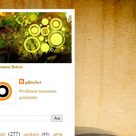
kuma listesi
piktobet
Profilimin tamamını
görüntüle
azı
(277)
.arya
.anekdot
(95)