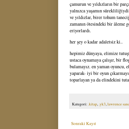
çamurun ve yıldızların bir par
yalnızca yaşamın sürekliliğiydi 
ve yıldızlar, birer tohum taneci
zamanın ötesindeki bir âleme ge
eriyorlardı.
her şey o kadar adaletsiz ki..
hepimiz dünyaya, elimize tutuşt
ustaca oynamaya çalışır, bir fl
bulamayız. en yaman oyuncu, eli
yaparak- iyi bir oyun çıkarmayı
toparlayan ya da elindekini tuta
Kategori:
.kitap
,
.yk3
,
lawrence san
Sonraki Kayıt