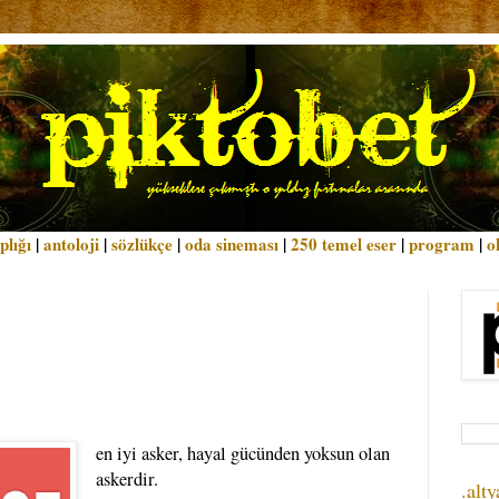
plığı
|
antoloji
|
sözlükçe
|
oda sineması
|
250 temel eser
|
program
|
o
en iyi asker, hayal gücünden yoksun olan
askerdir.
.alty