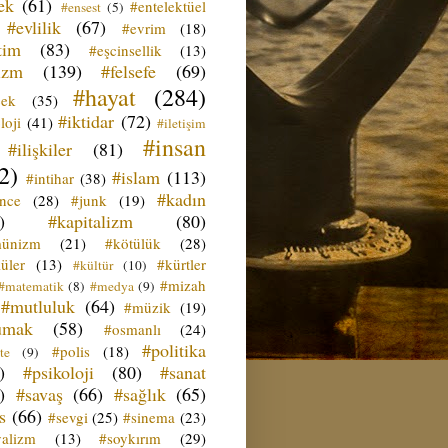
ek
(61)
#entelektüel
#ensest
(5)
#evlilik
(67)
#evrim
(18)
tim
(83)
#eşcinsellik
(13)
izm
(139)
#felsefe
(69)
#hayat
(284)
çek
(35)
#iktidar
(72)
loji
(41)
#iletişim
#insan
#ilişkiler
(81)
2)
#islam
(113)
#intihar
(38)
#kadın
ence
(28)
#junk
(19)
)
#kapitalizm
(80)
ünizm
(21)
#kötülük
(28)
üler
(13)
#kürtler
#kültür
(10)
#mizah
#matematik
(8)
#medya
(9)
#mutluluk
(64)
#müzik
(19)
umak
(58)
#osmanlı
(24)
#politika
#polis
(18)
te
(9)
)
#psikoloji
(80)
#sanat
)
#savaş
(66)
#sağlık
(65)
s
(66)
#sevgi
(25)
#sinema
(23)
yalizm
(13)
#soykırım
(29)