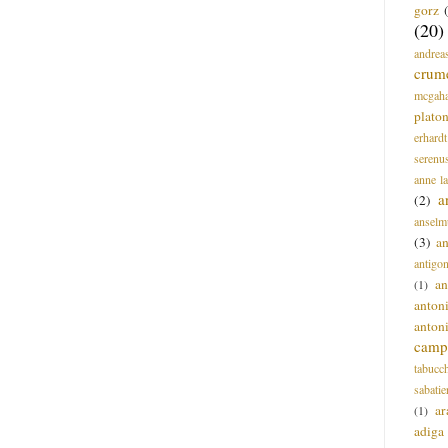
gorz
(20)
andrea
crum
mcgah
plato
erhardt
serenu
anne l
a
(2)
anselm
(3)
a
antigo
an
(1)
anton
anton
campi
tabucc
sabatie
ar
(1)
adiga