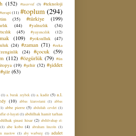
ih
(152)
#teknoloji
#tasavvuf
(3)
#toplum
(294)
#terapi
(11)
#türkiye
(199)
etim
(35)
rlık
(44)
#yalnızlık
(34)
tıcılık
(45)
#yayıncılık
(12)
zmak
(109)
#yoksulluk
(47)
#zaman
(71)
culuk
(24)
#zeka
#çocuk
(59)
#zenginlik
(24)
üm
(112)
#özgürlük
(79)
#ün
#şiddet
ütopya
(19)
#şehir
(32)
#şiir
(63)
a.l.
a. kadir
(5)
(1)
a. burak zeybek
(1)
edy
(10)
abbas kiarostami
(1)
abbas
abbe pierre
(5)
(1)
abdullah cevdet
(1)
abdülhak hamit tarhan
ffar el-hayati
(1)
dülhak şinasi hisar
(2)
abdülvahap el-
abe kobo
(4)
(1)
abraham lincoln
(1)
adalet
am maslow
(1)
aby warburg
(1)