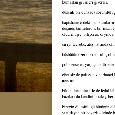
kumaştan giysileri giyerler.
düzenli bir dünyada sorumluluğ
hapishanelerdeki mahkumların y
düşmüş kimselerdir. bir insan e
öldürmüşse, biliyoruz ki yine ı
en iyi tecrübe, ateş hattında ol
büsbütün özerk bir kuruluş olma
polis enseler, yargıç takdir eder
eğer siz de polisseniz herhangi
acısına.
bütün durumlar ille de fedakârl
bazıları da kendini bırakış. her
bireyin ölümlülüğü bütünün ölüm
vızıldayan bir beyazlık içinde b