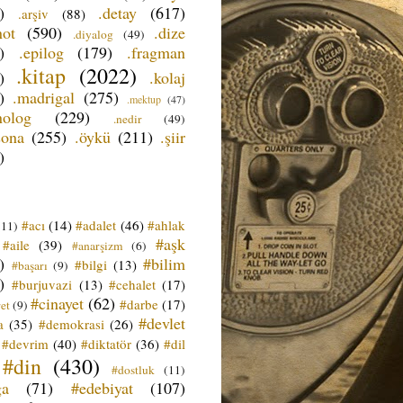
)
.detay
(617)
.arşiv
(88)
not
(590)
.dize
.diyalog
(49)
)
.epilog
(179)
.fragman
.kitap
(2022)
)
.kolaj
)
.madrigal
(275)
.mektup
(47)
nolog
(229)
.nedir
(49)
sona
(255)
.öykü
(211)
.şiir
)
#acı
(14)
#adalet
(46)
#ahlak
(11)
#aşk
#aile
(39)
#anarşizm
(6)
)
#bilim
#bilgi
(13)
#başarı
(9)
)
#burjuvazi
(13)
#cehalet
(17)
#cinayet
(62)
#darbe
(17)
et
(9)
#devlet
a
(35)
#demokrasi
(26)
#devrim
(40)
#diktatör
(36)
#dil
#din
(430)
#dostluk
(11)
ğa
(71)
#edebiyat
(107)