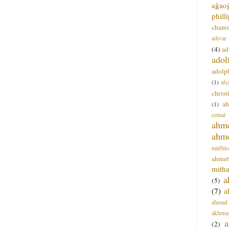
ağao
phill
chami
adıvar
(4)
ad
adol
adolph
(1)
afş
christ
a
(1)
cemal
ahm
ahm
müftüo
ahmet
mitha
a
(5)
(7)
a
ahmad
akhena
a
(2)