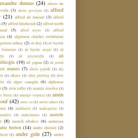
lexandre dumas
(24)
alexis de
alfred
ville
(3)
alexis govciyan
(1)
r
(21)
alfred de musset
(3)
alfred
n
(5)
alfred hitchcock
(2)
alfred north
head
(5)
alfred
alfred noyes
(1)
son
(4)
algernon charles swinburne
gernon sidney
(2)
ali akay
(1)
ali baydak
i bulunmaz
(1)
ali haydar nergis
(1)
ali
ali
ğlu
(1)
ali poyrazoğlu
(1)
üllüoğlu
(19)
ali çapan
(2)
ali şeriati
lice munro
(7)
alison gopnik
(1)
aliş
ğlu
(1)
alkaios
(1)
allen ginsberg
(1)
alois
alper canıgüz
(6)
alphonse
der
(1)
t
(3)
alvin toffler
(1)
amanda donohoe
(1)
amin
e bierce
(1)
amerigo vespucci
(1)
ouf
(42)
amos oz
(1)
amotz zahavi
(1)
 nin
(4)
anakharsis
(1)
anaksagoras
(1)
anatole
mandros
(1)
anaksimenes
(1)
e
(8)
anatoli ribakov
(6)
andersen
ndre breton
(14)
andre chenier
(2)
andre gide
(27)
andre
dacier
(1)