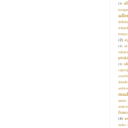
a
(1)
tocque
adle
döbli
white
tenny
(2)
al
(1)
al
nakıpo
püsk
a
(1)
sağıro
senefel
daude
ambros
maal
anais
anaksi
franc
a
(4)
andre 