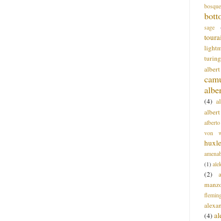
bosque
bott
sage
toura
light
turing
alber
cam
albe
(4)
a
albert
alberto
von wa
huxl
amenab
(1)
ale
(2)
manz
flemin
alexa
a
(4)