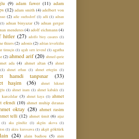
ğlu
(9)
adam fawer
(11)
adam
ips
(12)
adam smith
(4)
adelbert von
sso
(2)
adie suehsdorf
(1)
adli
(1)
adnan
adnan binyazar
(3)
adnan gerger
(1)
nan menderes
(4)
adolf eichmann
(4)
f hitler
(27)
adolfo bioy casares
(1)
e thiers
(2)
adonis
(2)
adrian leverkühn
agatha
ar timuçin
(1)
agah sırrı levend
(1)
ahmed arif
(20)
ie
(2)
ahmed qurie
hmet ada
(4)
ahmet altan
(5)
ahmet
(1)
ahmet erhan
(1)
ahmet ertegün
(1)
et hamdi tanpınar
(33)
et haşim
(36)
ahmet hikmet
ğlu
(1)
ahmet inam
(1)
ahmet kabaklı
(1)
ahmet
 karcılılar
(3)
ahmet kaya
(1)
t efendi
(10)
ahmet muhip dıranas
hmet oktay
(28)
ahmet rasim
hmet telli
(12)
ahmet ümit
(6)
aijaz
(1)
aka gündüz
(1)
akgün akova
(1)
akşit göktürk
ton
(1)
akira kurosawa
(1)
lain
(24)
alain badiou
(5)
alain