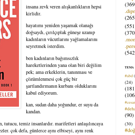
(369
insana zevk veren alışkanlıkların hepsi
.dip
kirlidir.
(265
hayatımı yeniden yaşamak olanağı
(551
(370
doğsaydı, çırılçıplak güneşe uzanıp
.mo
kadınların vücutlarını yağlamalarını
.per
seyretmek isterdim.
(542
ben kadınların bağımsızlık
hareketlerinden yana olan biri değilim
TEMA
pek; ama erkeklerin, tanınması ve
#abd
çözümlenmesi çok güç bir
(24)
şartlandırmanın kurbanı olduklarını
(181
kabul ediyorum.
(106
#cesar
kan, sudan daha yoğundur, er suyu da
#deh
kandan.
(90)
n, tutucu, temiz insanlardır. marifetleri anlaşılıncaya
(30)
#do
ler. çok defa, günlerce aynı elbiseyi, aynı renk