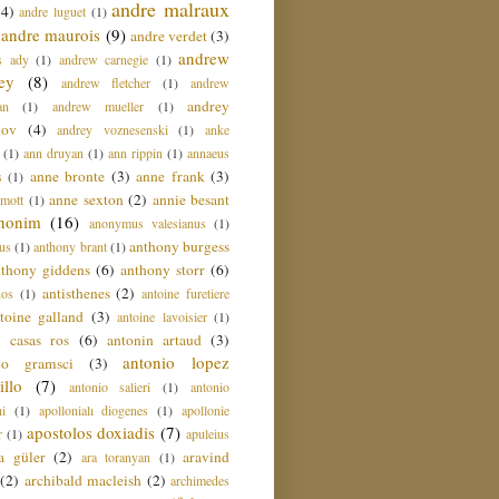
andre malraux
(4)
andre luguet
(1)
andre maurois
(9)
andre verdet
(3)
andrew
s ady
(1)
andrew carnegie
(1)
ey
(8)
andrew fletcher
(1)
andrew
andrey
an
(1)
andrew mueller
(1)
nov
(4)
andrey voznesenski
(1)
anke
(1)
ann druyan
(1)
ann rippin
(1)
annaeus
anne bronte
(3)
anne frank
(3)
s
(1)
anne sexton
(2)
annie besant
amott
(1)
nonim
(16)
anonymus valesianus
(1)
anthony burgess
us
(1)
anthony brant
(1)
nthony giddens
(6)
anthony storr
(6)
antisthenes
(2)
nos
(1)
antoine furetiere
toine galland
(3)
antoine lavoisier
(1)
i casas ros
(6)
antonin artaud
(3)
antonio lopez
io gramsci
(3)
llo
(7)
antonio salieri
(1)
antonio
hi
(1)
apollonialı diogenes
(1)
apollonie
apostolos doxiadis
(7)
r
(1)
apuleius
a güler
(2)
aravind
ara toranyan
(1)
(2)
archibald macleish
(2)
archimedes