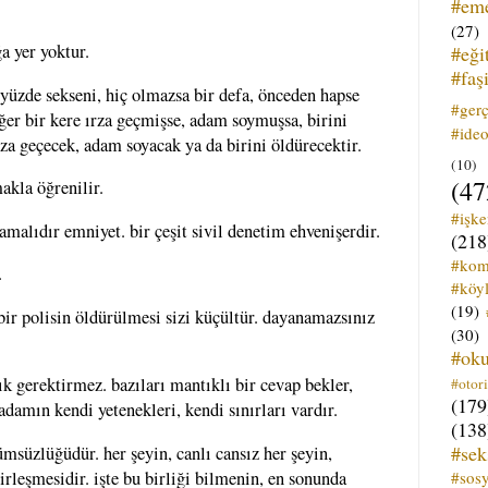
#em
(27)
a yer yoktur.
#eği
#faş
üzde sekseni, hiç olmazsa bir defa, önceden hapse
#ger
ğer bir kere ırza geçmişse, adam soymuşsa, birini
#ideo
rza geçecek, adam soyacak ya da birini öldürecektir.
(10)
(47
makla öğrenilir.
#işk
malıdır emniyet. bir çeşit sivil denetim ehvenişerdir.
(218
#kom
.
#köyl
(19)
 bir polisin öldürülmesi sizi küçültür. dayanamazsınız
(30)
#ok
ık gerektirmez. bazıları mantıklı bir cevap bekler,
#otori
(179
 adamın kendi yetenekleri, kendi sınırları vardır.
(138
#sek
süzlüğüdür. her şeyin, canlı cansız her şeyin,
#sos
irleşmesidir. işte bu birliği bilmenin, en sonunda