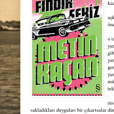
kad
aş
önc
o 
yan
gi
ya
ger
ya
mü
tek
ins
sakladıkları duyguları bir çıkartsalar d