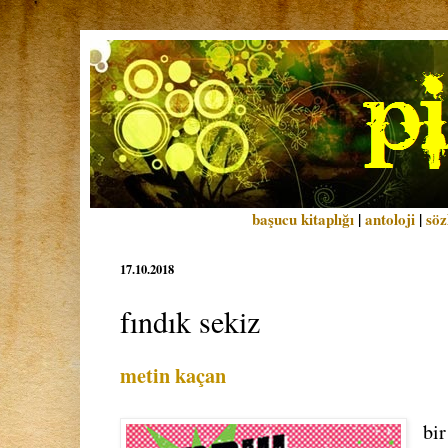
başucu kitaplığı
|
antoloji
|
söz
17.10.2018
fındık sekiz
metin kaçan
bi