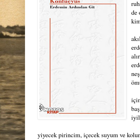
ruh
de 
kim
akı
erd
alı
erd
neş
ömü
içi
baş
iyi
yiyecek pirincim, içecek suyum ve kolu