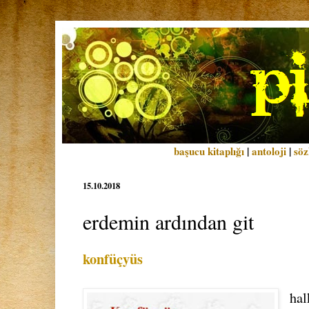
başucu kitaplığı
|
antoloji
|
söz
15.10.2018
erdemin ardından git
konfüçyüs
hal