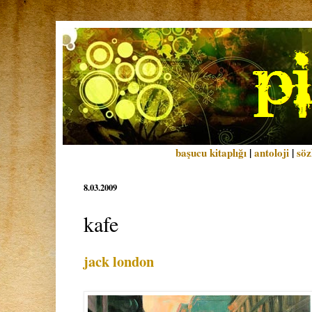
başucu kitaplığı
|
antoloji
|
söz
8.03.2009
kafe
jack london