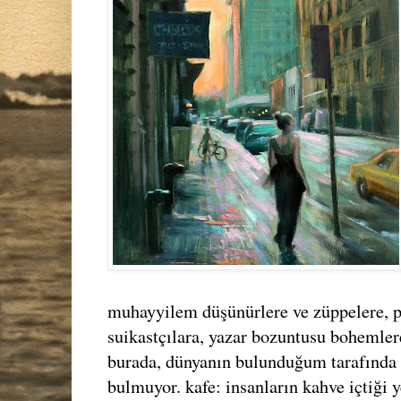
muhayyilem düşünürlere ve züppelere, p
suikastçılara, yazar bozuntusu bohemlere
burada, dünyanın bulunduğum tarafında n
bulmuyor. kafe: insanların kahve içtiği ye