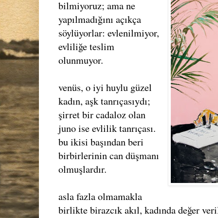
bilmiyoruz; ama ne
yapılmadığını açıkça
söylüyorlar: evlenilmiyor,
evliliğe teslim
olunmuyor.
venüs, o iyi huylu güzel
kadın, aşk tanrıçasıydı;
şirret bir cadaloz olan
juno ise evlilik tanrıçası.
bu ikisi başından beri
birbirlerinin can düşmanı
olmuşlardır.
asla fazla olmamakla
birlikte birazcık akıl, kadında değer veril