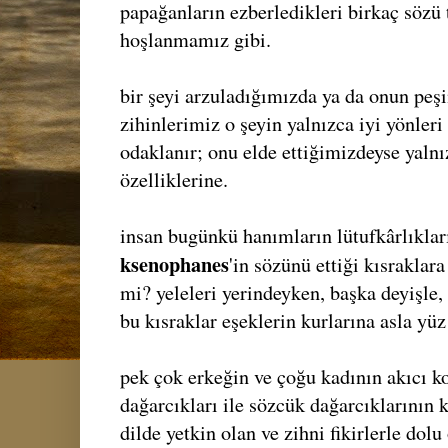
papağanların ezberledikleri birkaç sözü
hoşlanmamız gibi.
bir şeyi arzuladığımızda ya da onun pe
zihinlerimiz o şeyin yalnızca iyi yönleri
odaklanır; onu elde ettiğimizdeyse yalnı
özelliklerine.
insan bugünkü hanımların lütufkârlıklar
ksenophanes
'in sözünü ettiği kısraklar
mi? yeleleri yerindeyken, başka deyişle,
bu kısraklar eşeklerin kurlarına asla yü
pek çok erkeğin ve çoğu kadının akıcı 
dağarcıkları ile sözcük dağarcıklarının k
dilde yetkin olan ve zihni fikirlerle dolu