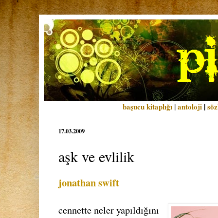
başucu kitaplığı
|
antoloji
|
söz
17.03.2009
aşk ve evlilik
jonathan swift
cennette neler yapıldığını