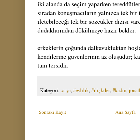
iki alanda da seçim yaparken tereddütler
sıradan konuşmacıların yalnızca tek bir f
iletebileceği tek bir sözcükler dizisi va
dudaklarından dökülmeye hazır bekler.
erkeklerin çoğunda dalkavukluktan hoşl
kendilerine güvenlerinin az oluşudur; ka
tam tersidir.
Kategori:
.arya
,
#evlilik
,
#ilişkiler
,
#kadın
,
jonat
Sonraki Kayıt
Ana Sayfa