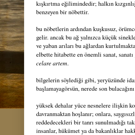
kışkırtma eğilimindedir; halkın kızgınlı
benzeyen bir nöbettir.
bu nöbetlerin ardından kuşkusuz, örümc
gelir. ancak bu ağ yalnızca küçük sinekler
ve yaban arıları bu ağlardan kurtulmakt
elbette hitabette en önemli sanat, sanat
celare artem
.
bilgelerin söylediği gibi, yeryüzünde id
başlamayagörsün, nerede son bulacağını
yüksek dehalar yüce nesnelere ilişkin k
davranmaktan hoşlanır; onlara, saygısızl
reddedecekleri bir tanrı sunulmadığı tak
insanlar, hükümet ya da bakanlıklar hak