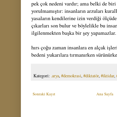
pek çok nedeni vardır; ama belki de biri
yorulmamıştır: insanların arzuları kurall
yasaların kendilerine izin verdiği ölçüd
çıkarları son bulur ve böylelikle bu insa
ilgilenmekten başka bir şey yapamazlar.
hırs çoğu zaman insanlara en alçak işler
bedeni yukarılara tırmanırken sürünürken
Kategori:
.arya
,
#demokrasi
,
#diktatör
,
#iktidar
,
Sonraki Kayıt
Ana Sayfa