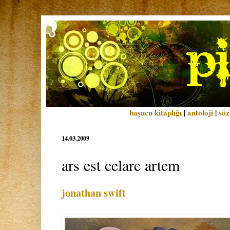
başucu kitaplığı
|
antoloji
|
söz
14.03.2009
ars est celare artem
jonathan swift