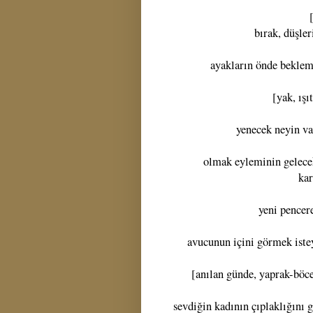
bırak, düşler
ayakların önde bekleme
[yak, ış
yenecek neyin var
olmak eyleminin gelece
kar
yeni pencere
avucunun içini görmek iste
[anılan günde, yaprak-böce
sevdiğin kadının çıplaklığını 