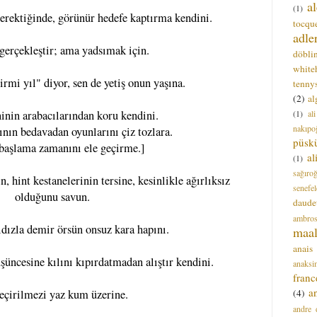
a
(1)
erektiğinde, görünür hedefe kaptırma kendini.
tocque
adle
 gerçekleştir; ama yadsımak için.
döbli
white
rmi yıl" diyor, sen de yetiş onun yaşına.
tenny
(2)
al
(1)
al
inin arabacılarından koru kendini.
nakıpo
tının bedavadan oyunlarını çiz tozlara.
püsk
başlama zamanını ele geçirme.]
a
(1)
sağıro
, hint kestanelerinin tersine, kesinlikle ağırlıksız
senefel
olduğunu savun.
daude
ambros
ldızla demir örsün onsuz kara hapını.
maal
anais
üşüncesine kılını kıpırdatmadan alıştır kendini.
anaksi
franc
a
(4)
geçirilmezi yaz kum üzerine.
andre 