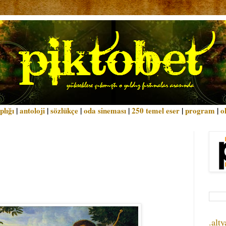
plığı
|
antoloji
|
sözlükçe
|
oda sineması
|
250 temel eser
|
program
|
o
.alty