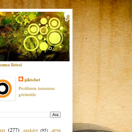
kuma listesi
piktobet
Profilimin tamamını
görüntüle
azı
(277)
.arya
.anekdot
(95)