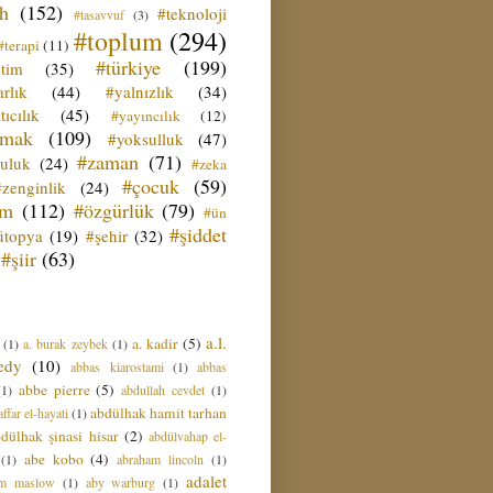
ih
(152)
#teknoloji
#tasavvuf
(3)
#toplum
(294)
#terapi
(11)
#türkiye
(199)
etim
(35)
rlık
(44)
#yalnızlık
(34)
tıcılık
(45)
#yayıncılık
(12)
zmak
(109)
#yoksulluk
(47)
#zaman
(71)
culuk
(24)
#zeka
#çocuk
(59)
#zenginlik
(24)
üm
(112)
#özgürlük
(79)
#ün
#şiddet
ütopya
(19)
#şehir
(32)
#şiir
(63)
a.l.
a. kadir
(5)
(1)
a. burak zeybek
(1)
edy
(10)
abbas kiarostami
(1)
abbas
abbe pierre
(5)
(1)
abdullah cevdet
(1)
abdülhak hamit tarhan
ffar el-hayati
(1)
dülhak şinasi hisar
(2)
abdülvahap el-
abe kobo
(4)
(1)
abraham lincoln
(1)
adalet
am maslow
(1)
aby warburg
(1)