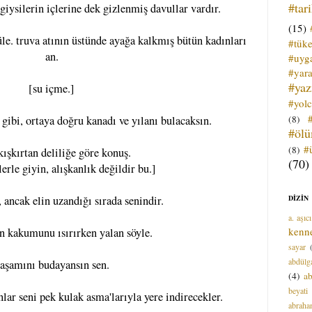
#tar
 giysilerin içlerine dek gizlenmiş davullar vardır.
(15)
üle. truva atının üstünde ayağa kalkmış bütün kadınları
#tük
an.
#uyga
#yara
#ya
[su içme.]
#yol
(8)
fi gibi, ortaya doğru kanadı ve yılanı bulacaksın.
#öl
#
(8)
kışkırtan deliliğe göre konuş.
(70)
erle giyin, alışkanlık değildir bu.]
DİZİN
 ancak elin uzandığı sırada senindir.
a. aşıcı
kenn
ın kakumunu ısırırken yalan söyle.
sayar
abdülga
aşamını budayansın sen.
(4)
ab
beyati
onlar seni pek kulak asma'larıyla yere indirecekler.
abrah