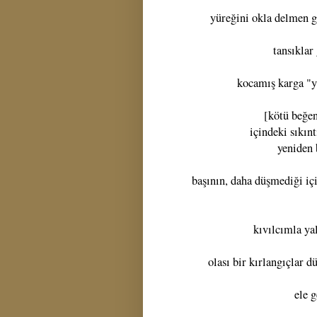
yüreğini okla delmen g
tansıklar
kocamış karga "yi
[kötü beğen
içindeki sıkın
yeniden 
başının, daha düşmediği için
kıvılcımla ya
olası bir kırlangıçlar d
ele 