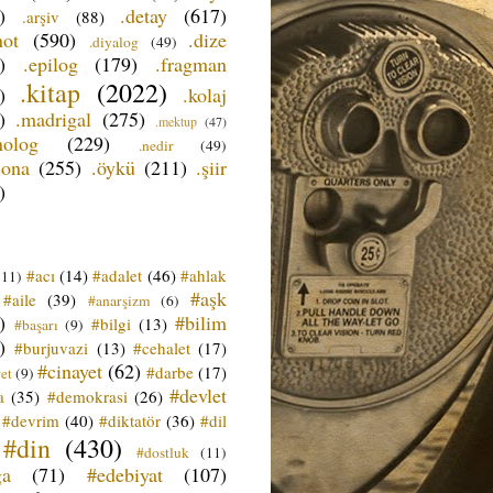
)
.detay
(617)
.arşiv
(88)
not
(590)
.dize
.diyalog
(49)
)
.epilog
(179)
.fragman
.kitap
(2022)
)
.kolaj
)
.madrigal
(275)
.mektup
(47)
nolog
(229)
.nedir
(49)
sona
(255)
.öykü
(211)
.şiir
)
#acı
(14)
#adalet
(46)
#ahlak
(11)
#aşk
#aile
(39)
#anarşizm
(6)
)
#bilim
#bilgi
(13)
#başarı
(9)
)
#burjuvazi
(13)
#cehalet
(17)
#cinayet
(62)
#darbe
(17)
et
(9)
#devlet
a
(35)
#demokrasi
(26)
#devrim
(40)
#diktatör
(36)
#dil
#din
(430)
#dostluk
(11)
ğa
(71)
#edebiyat
(107)