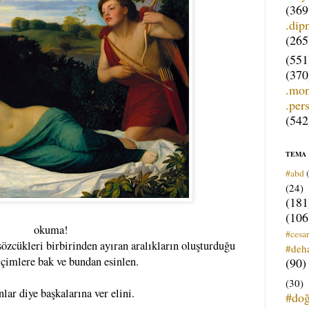
(369
.dip
(265
(551
(370
.mo
.per
(542
TEMA
#abd
(24)
(181
(106
okuma!
#cesar
 sözcükleri birbirinden ayıran aralıkların oluşturduğu
#deh
içimlere bak ve bundan esinlen.
(90)
(30)
nlar diye başkalarına ver elini.
#do