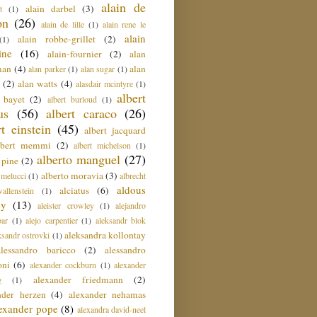
alain de
alain darbel
(3)
t
(1)
on
(26)
alain de lille
(1)
alain rene le
alain
alain robbe-grillet
(2)
(1)
ine
(16)
alain-fournier
(2)
alan
man
(4)
alan
alan parker
(1)
alan sugar
(1)
(2)
alan watts
(4)
alasdair mcintyre
(1)
albert
t bayet
(2)
albert burloud
(1)
us
(56)
albert caraco
(26)
rt einstein
(45)
albert jacquard
lbert memmi
(2)
albert michelson
(1)
alberto manguel
(27)
 pine
(2)
alberto moravia
(3)
 melucci
(1)
albrecht
aldous
alciatus
(6)
llenstein
(1)
ey
(13)
aleister crowley
(1)
alejandro
ar
(1)
alejo carpentier
(1)
aleksandr blok
aleksandra kollontay
ksandr ostrovki
(1)
alessandro baricco
(2)
alessandro
oni
(6)
alexander cockburn
(1)
alexander
alexander friedmann
(2)
g
(1)
nder herzen
(4)
alexander nehamas
lexander pope
(8)
alexandra david-neel