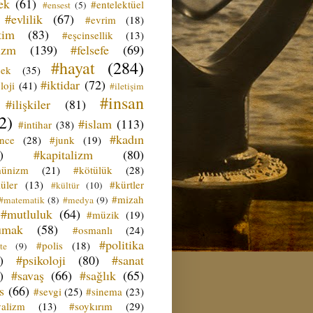
ek
(61)
#entelektüel
#ensest
(5)
#evlilik
(67)
#evrim
(18)
tim
(83)
#eşcinsellik
(13)
izm
(139)
#felsefe
(69)
#hayat
(284)
çek
(35)
#iktidar
(72)
loji
(41)
#iletişim
#insan
#ilişkiler
(81)
2)
#islam
(113)
#intihar
(38)
#kadın
ence
(28)
#junk
(19)
)
#kapitalizm
(80)
ünizm
(21)
#kötülük
(28)
üler
(13)
#kürtler
#kültür
(10)
#mizah
#matematik
(8)
#medya
(9)
#mutluluk
(64)
#müzik
(19)
umak
(58)
#osmanlı
(24)
#politika
#polis
(18)
te
(9)
)
#psikoloji
(80)
#sanat
)
#savaş
(66)
#sağlık
(65)
s
(66)
#sevgi
(25)
#sinema
(23)
yalizm
(13)
#soykırım
(29)