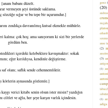
gorz
[ananı babanı düzelt.
(20)
rar vermeyen şeyi üstünde saklama.
andrea
ç sözcüğe sığar ve bu tepe bir uçurumdur.]
crum
mcgah
arını zındıkça davranılmış kutsal ekmekle mühürle.
plato
erhardt
ri kalma: çok hoş; ama sanıyorum ki sizi bir yerlerde
serenu
gördüm ben.
anne l
a
(2)
istedikleri içerdeki kelebeklere kavuşmaktır: sokak
anselm
(3)
a
amını; eğer kırıldıysa, kendinle değiştirme.
antigo
an
(1)
saf olanı; saflık sende cehennemliktir.
anton
anton
ğı körlerin aynasında gözlemle.]
campi
tabucc
kaygı verici kitabı senin olsun ister misin? yazdığın
sabatie
 ciltlet ve ağla, her şeye karşın varlık içindesin.
ar
(1)
adiga