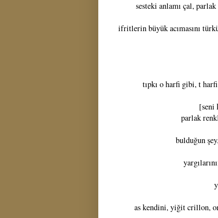
sesteki anlamı çal, parlak
ifritlerin büyük acımasını türk
tıpkı o harfi gibi, t har
[seni 
parlak renkl
bulduğun şey,
yargıların
y
as kendini, yiğit crillon, 