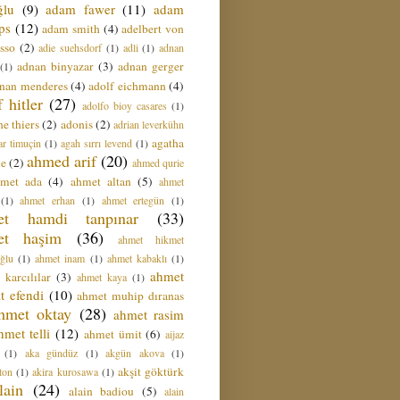
ğlu
(9)
adam fawer
(11)
adam
ips
(12)
adam smith
(4)
adelbert von
sso
(2)
adie suehsdorf
(1)
adli
(1)
adnan
adnan binyazar
(3)
adnan gerger
(1)
nan menderes
(4)
adolf eichmann
(4)
f hitler
(27)
adolfo bioy casares
(1)
e thiers
(2)
adonis
(2)
adrian leverkühn
agatha
ar timuçin
(1)
agah sırrı levend
(1)
ahmed arif
(20)
ie
(2)
ahmed qurie
hmet ada
(4)
ahmet altan
(5)
ahmet
(1)
ahmet erhan
(1)
ahmet ertegün
(1)
et hamdi tanpınar
(33)
et haşim
(36)
ahmet hikmet
ğlu
(1)
ahmet inam
(1)
ahmet kabaklı
(1)
ahmet
 karcılılar
(3)
ahmet kaya
(1)
t efendi
(10)
ahmet muhip dıranas
hmet oktay
(28)
ahmet rasim
hmet telli
(12)
ahmet ümit
(6)
aijaz
(1)
aka gündüz
(1)
akgün akova
(1)
akşit göktürk
ton
(1)
akira kurosawa
(1)
lain
(24)
alain badiou
(5)
alain