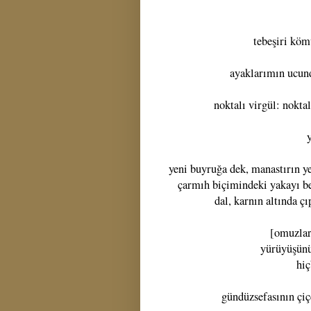
tebeşiri köm
ayaklarımın ucund
noktalı virgül: noktal
y
yeni buyruğa dek, manastırın y
çarmıh biçimindeki yakayı be
dal, karnın altında ç
[omuzlar
yürüyüşünü
hiç
gündüzsefasının çiç