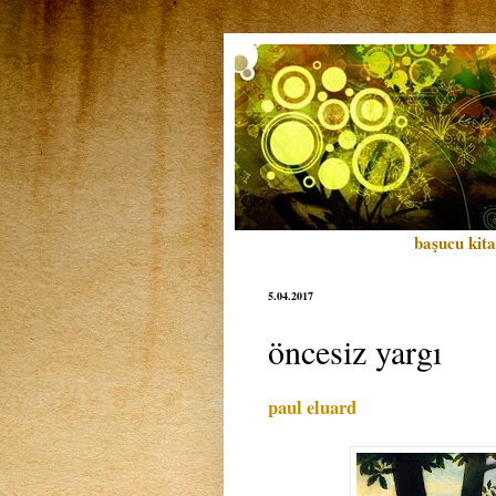
başucu kita
5.04.2017
öncesiz yargı
paul eluard