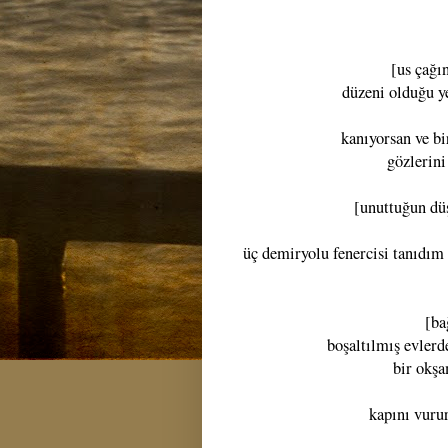
[us çağı
düzeni olduğu ye
kanıyorsan ve bi
gözlerini
[unuttuğun düş
üç demiryolu fenercisi tanıdım b
[ba
boşaltılmış evlerde
bir okşa
kapını vurur