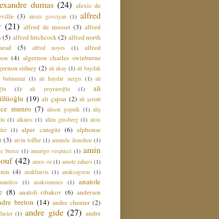
lexandre dumas
(24)
alexis de
alfred
ville
(3)
alexis govciyan
(1)
r
(21)
alfred de musset
(3)
alfred
n
(5)
alfred hitchcock
(2)
alfred north
head
(5)
alfred
alfred noyes
(1)
son
(4)
algernon charles swinburne
gernon sidney
(2)
ali akay
(1)
ali baydak
i bulunmaz
(1)
ali haydar nergis
(1)
ali
ali
ğlu
(1)
ali poyrazoğlu
(1)
üllüoğlu
(19)
ali çapan
(2)
ali şeriati
lice munro
(7)
alison gopnik
(1)
aliş
ğlu
(1)
alkaios
(1)
allen ginsberg
(1)
alois
alper canıgüz
(6)
alphonse
der
(1)
t
(3)
alvin toffler
(1)
amanda donohoe
(1)
amin
e bierce
(1)
amerigo vespucci
(1)
ouf
(42)
amos oz
(1)
amotz zahavi
(1)
 nin
(4)
anakharsis
(1)
anaksagoras
(1)
anatole
mandros
(1)
anaksimenes
(1)
e
(8)
anatoli ribakov
(6)
andersen
ndre breton
(14)
andre chenier
(2)
andre gide
(27)
andre
dacier
(1)