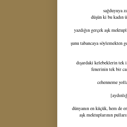
sağduyuya za
düşün ki bu kadın ü
yazdığın gerçek aşk mektupl
şunu tabancaya söylemekten ge
dışardaki kelebeklerin tek 
fenerinin tek bir c
cehenneme yolla 
[aydınlı
dünyanın en küçük, hem de en 
aşk mektuplarının pullarını