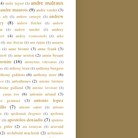
andre malraux
(4)
andre luguet
(1)
andre maurois
(9)
andre verdet
(3)
andrew
s ady
(1)
andrew carnegie
(1)
ey
(8)
andrew fletcher
(1)
andrew
andrey
an
(1)
andrew mueller
(1)
nov
(4)
andrey voznesenski
(1)
anke
(1)
ann druyan
(1)
ann rippin
(1)
annaeus
anne bronte
(3)
anne frank
(3)
s
(1)
anne sexton
(2)
annie besant
amott
(1)
nonim
(16)
anonymus valesianus
(1)
anthony burgess
us
(1)
anthony brant
(1)
nthony giddens
(6)
anthony storr
(6)
antisthenes
(2)
nos
(1)
antoine furetiere
toine galland
(3)
antoine lavoisier
(1)
i casas ros
(6)
antonin artaud
(3)
antonio lopez
io gramsci
(3)
llo
(7)
antonio salieri
(1)
antonio
hi
(1)
apollonialı diogenes
(1)
apollonie
apostolos doxiadis
(7)
r
(1)
apuleius
a güler
(2)
aravind
ara toranyan
(1)
(2)
archibald macleish
(2)
archimedes