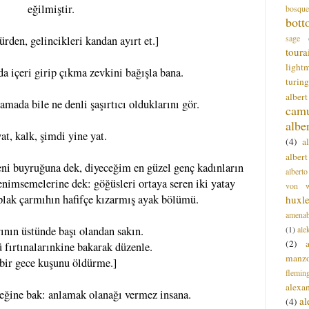
eğilmiştir.
bosque
bott
sage
ürden, gelincikleri kandan ayırt et.]
toura
light
a içeri girip çıkma zevkini bağışla bana.
turing
alber
amada bile ne denli şaşırtıcı olduklarını gör.
cam
albe
at, kalk, şimdi yine yat.
(4)
a
albert
eni buyruğuna dek, diyeceğim en güzel genç kadınların
alberto
nimsemelerine dek: göğüsleri ortaya seren iki yatay
von wa
ıplak çarmıhın hafifçe kızarmış ayak bölümü.
huxl
amenab
(1)
ale
ının üstünde başı olandan sakın.
(2)
 fırtınalarınkine bakarak düzenle.
manz
bir gece kuşunu öldürme.]
flemin
alexa
eğine bak: anlamak olanağı vermez insana.
a
(4)