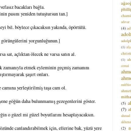
ağao
[vefasız bacakları bağla.
phill
inin pasını yeniden tutuştursun tan.]
chami
adıvar
yi bil. böylece çıkacaksın yakında, öpörtülü.
(4)
ad
adol
ıt görüngülerini yorgunluğunun.]
adolph
(1)
afş
christ
sa sat, açlıktan ölecek ne varsa satın al.
a
(1)
cemal
k zamanıyla etmek eyleminin geçmiş zamanını
ahm
ıştırmayarak şaşırt onları.
ahm
müftüo
 camına yerleştirilmiş taşa cam ol.
ahmet
mitha
yene göğün daha bulunmamış gezegenlerini göster.
a
(5)
(7)
a
ğin o güzel mi güzel boyutlarını hesaplayacaksın.
ahmad
akhena
a
gözünde canlandırabilmek için, ellerine bak, yüzü yere
(2)