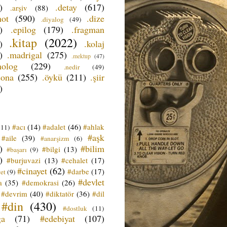
)
.detay
(617)
.arşiv
(88)
not
(590)
.dize
.diyalog
(49)
)
.epilog
(179)
.fragman
.kitap
(2022)
)
.kolaj
)
.madrigal
(275)
.mektup
(47)
nolog
(229)
.nedir
(49)
sona
(255)
.öykü
(211)
.şiir
)
#acı
(14)
#adalet
(46)
#ahlak
(11)
#aşk
#aile
(39)
#anarşizm
(6)
)
#bilim
#bilgi
(13)
#başarı
(9)
)
#burjuvazi
(13)
#cehalet
(17)
#cinayet
(62)
#darbe
(17)
et
(9)
#devlet
a
(35)
#demokrasi
(26)
#devrim
(40)
#diktatör
(36)
#dil
#din
(430)
#dostluk
(11)
ğa
(71)
#edebiyat
(107)