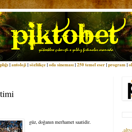
plığı
|
antoloji
|
sözlükçe
|
oda sineması
|
250 temel eser
|
program
|
o
timi
güz, doğanın merhamet saatidir.
.alty