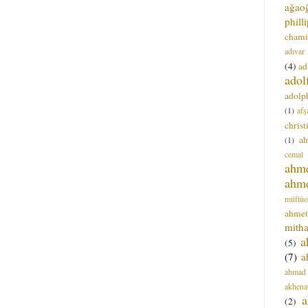
ağao
phill
chami
adıvar
(4)
ad
adol
adolph
(1)
afş
christ
a
(1)
cemal
ahm
ahm
müftüo
ahmet
mitha
a
(5)
(7)
a
ahmad
akhena
a
(2)