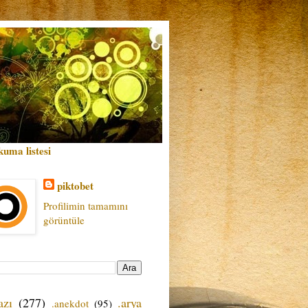
kuma listesi
piktobet
Profilimin tamamını
görüntüle
azı
(277)
.arya
.anekdot
(95)