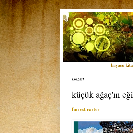
başucu kita
8.04.2017
küçük ağaç'ın eği
forrest carter