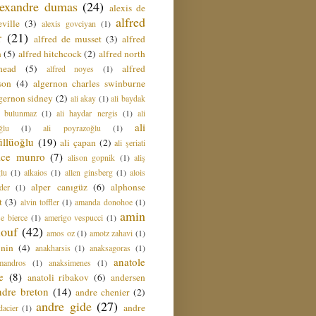
lexandre dumas
(24)
alexis de
alfred
ville
(3)
alexis govciyan
(1)
r
(21)
alfred de musset
(3)
alfred
n
(5)
alfred hitchcock
(2)
alfred north
head
(5)
alfred
alfred noyes
(1)
son
(4)
algernon charles swinburne
gernon sidney
(2)
ali akay
(1)
ali baydak
i bulunmaz
(1)
ali haydar nergis
(1)
ali
ali
ğlu
(1)
ali poyrazoğlu
(1)
üllüoğlu
(19)
ali çapan
(2)
ali şeriati
lice munro
(7)
alison gopnik
(1)
aliş
ğlu
(1)
alkaios
(1)
allen ginsberg
(1)
alois
alper canıgüz
(6)
alphonse
der
(1)
t
(3)
alvin toffler
(1)
amanda donohoe
(1)
amin
e bierce
(1)
amerigo vespucci
(1)
ouf
(42)
amos oz
(1)
amotz zahavi
(1)
 nin
(4)
anakharsis
(1)
anaksagoras
(1)
anatole
mandros
(1)
anaksimenes
(1)
e
(8)
anatoli ribakov
(6)
andersen
ndre breton
(14)
andre chenier
(2)
andre gide
(27)
andre
dacier
(1)