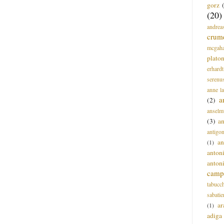
gorz
(20)
andrea
crum
mcgah
plato
erhardt
serenu
anne l
a
(2)
anselm
(3)
a
antigo
an
(1)
anton
anton
campi
tabucc
sabatie
ar
(1)
adiga