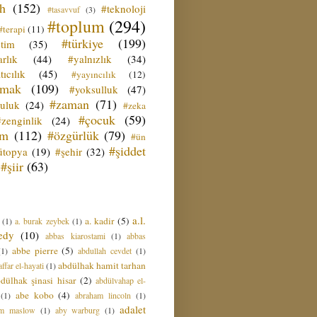
ih
(152)
#teknoloji
#tasavvuf
(3)
#toplum
(294)
#terapi
(11)
#türkiye
(199)
etim
(35)
rlık
(44)
#yalnızlık
(34)
tıcılık
(45)
#yayıncılık
(12)
zmak
(109)
#yoksulluk
(47)
#zaman
(71)
culuk
(24)
#zeka
#çocuk
(59)
#zenginlik
(24)
üm
(112)
#özgürlük
(79)
#ün
#şiddet
ütopya
(19)
#şehir
(32)
#şiir
(63)
a.l.
a. kadir
(5)
(1)
a. burak zeybek
(1)
edy
(10)
abbas kiarostami
(1)
abbas
abbe pierre
(5)
(1)
abdullah cevdet
(1)
abdülhak hamit tarhan
ffar el-hayati
(1)
dülhak şinasi hisar
(2)
abdülvahap el-
abe kobo
(4)
(1)
abraham lincoln
(1)
adalet
am maslow
(1)
aby warburg
(1)