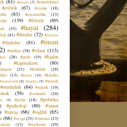
ek
(61)
#entelektüel
#ensest
(5)
#evlilik
(67)
#evrim
(18)
tim
(83)
#eşcinsellik
(13)
izm
(139)
#felsefe
(69)
#hayat
(284)
çek
(35)
#iktidar
(72)
loji
(41)
#iletişim
#insan
#ilişkiler
(81)
2)
#islam
(113)
#intihar
(38)
#kadın
ence
(28)
#junk
(19)
)
#kapitalizm
(80)
ünizm
(21)
#kötülük
(28)
üler
(13)
#kürtler
#kültür
(10)
#mizah
#matematik
(8)
#medya
(9)
#mutluluk
(64)
#müzik
(19)
umak
(58)
#osmanlı
(24)
#politika
#polis
(18)
te
(9)
)
#psikoloji
(80)
#sanat
)
#savaş
(66)
#sağlık
(65)
s
(66)
#sevgi
(25)
#sinema
(23)
yalizm
(13)
#soykırım
(29)