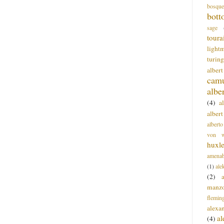
bosque
bott
sage
toura
light
turing
alber
cam
albe
(4)
a
albert
alberto
von wa
huxl
amenab
(1)
ale
(2)
manz
flemin
alexa
a
(4)