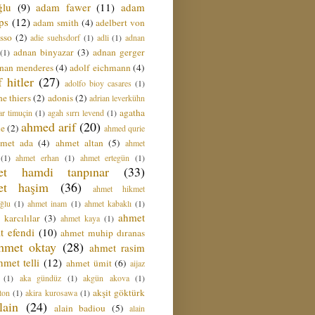
ğlu
(9)
adam fawer
(11)
adam
ips
(12)
adam smith
(4)
adelbert von
sso
(2)
adie suehsdorf
(1)
adli
(1)
adnan
adnan binyazar
(3)
adnan gerger
(1)
nan menderes
(4)
adolf eichmann
(4)
f hitler
(27)
adolfo bioy casares
(1)
e thiers
(2)
adonis
(2)
adrian leverkühn
agatha
ar timuçin
(1)
agah sırrı levend
(1)
ahmed arif
(20)
ie
(2)
ahmed qurie
hmet ada
(4)
ahmet altan
(5)
ahmet
(1)
ahmet erhan
(1)
ahmet ertegün
(1)
et hamdi tanpınar
(33)
et haşim
(36)
ahmet hikmet
ğlu
(1)
ahmet inam
(1)
ahmet kabaklı
(1)
ahmet
 karcılılar
(3)
ahmet kaya
(1)
t efendi
(10)
ahmet muhip dıranas
hmet oktay
(28)
ahmet rasim
hmet telli
(12)
ahmet ümit
(6)
aijaz
(1)
aka gündüz
(1)
akgün akova
(1)
akşit göktürk
ton
(1)
akira kurosawa
(1)
lain
(24)
alain badiou
(5)
alain