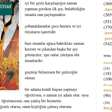
iyi bir şeyle karşılaştığın zaman
(369
.dip
yapman gereken ilk şey, bulabildiğin
(265
insanla onu paylaşmaktır.
(551
çobanaldatanlar gece huzuru ve iyi
(370
rüyaların işaretidir.
.mo
.per
(542
bazı insanlar ağaca baktıkları zaman
kereste ve çıkardan başka bir şey
görmezler; işte onlar yürüyen ölü
TEMA
insanlardır.
#abd
(24)
geçmişi bilmezsen bir geleceğin
(181
olmaz.
(106
#cesar
bir adama kendi başına yapmayı
#deh
(90)
öğretirsen, o zaman iyi adam olur. oysa
ey öğretmezsen, ona yanlış bir hizmette
(30)
ımlı olursa, onun kişiliğini çalmış olursun.
#do