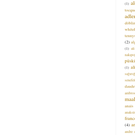
a
(1)
tocque
adle
döbli
white
tenny
(2)
al
(1)
al
nakıpo
püsk
a
(1)
sağıro
senefel
daude
ambros
maal
anais
anaksi
franc
a
(4)
andre 