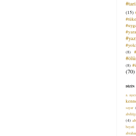
#tar
(15)
#tük
#uyga
#yara
#ya
#yol
(8)
#öl
#
(8)
(70)
DİZİN
a. aşıcı
kenn
sayar
abdülga
(4)
ab
beyati
abrah