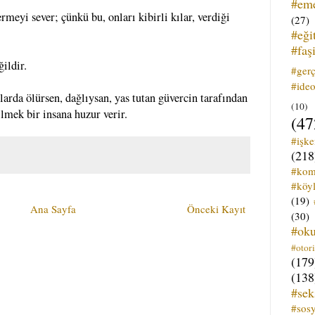
#em
ermeyi sever; çünkü bu, onları kibirli kılar, verdiği
(27)
#eği
#faş
ildir.
#ger
#ideo
larda ölürsen, dağlıysan, yas tutan güvercin tarafından
(10)
ilmek bir insana huzur verir.
(47
#işk
(218
#kom
#köyl
(19)
Ana Sayfa
Önceki Kayıt
(30)
#ok
#otori
(179
(138
#sek
#sos