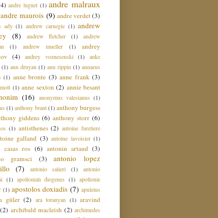
andre malraux
(4)
andre luguet
(1)
andre maurois
(9)
andre verdet
(3)
andrew
s ady
(1)
andrew carnegie
(1)
ey
(8)
andrew fletcher
(1)
andrew
andrey
an
(1)
andrew mueller
(1)
nov
(4)
andrey voznesenski
(1)
anke
(1)
ann druyan
(1)
ann rippin
(1)
annaeus
anne bronte
(3)
anne frank
(3)
s
(1)
anne sexton
(2)
annie besant
amott
(1)
nonim
(16)
anonymus valesianus
(1)
anthony burgess
us
(1)
anthony brant
(1)
nthony giddens
(6)
anthony storr
(6)
antisthenes
(2)
nos
(1)
antoine furetiere
toine galland
(3)
antoine lavoisier
(1)
i casas ros
(6)
antonin artaud
(3)
antonio lopez
io gramsci
(3)
llo
(7)
antonio salieri
(1)
antonio
hi
(1)
apollonialı diogenes
(1)
apollonie
apostolos doxiadis
(7)
r
(1)
apuleius
a güler
(2)
aravind
ara toranyan
(1)
(2)
archibald macleish
(2)
archimedes