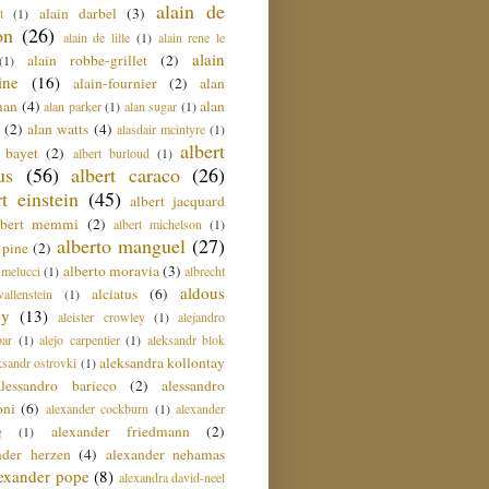
alain de
alain darbel
(3)
t
(1)
on
(26)
alain de lille
(1)
alain rene le
alain
alain robbe-grillet
(2)
(1)
ine
(16)
alain-fournier
(2)
alan
man
(4)
alan
alan parker
(1)
alan sugar
(1)
(2)
alan watts
(4)
alasdair mcintyre
(1)
albert
t bayet
(2)
albert burloud
(1)
us
(56)
albert caraco
(26)
rt einstein
(45)
albert jacquard
lbert memmi
(2)
albert michelson
(1)
alberto manguel
(27)
 pine
(2)
alberto moravia
(3)
 melucci
(1)
albrecht
aldous
alciatus
(6)
llenstein
(1)
ey
(13)
aleister crowley
(1)
alejandro
ar
(1)
alejo carpentier
(1)
aleksandr blok
aleksandra kollontay
ksandr ostrovki
(1)
alessandro baricco
(2)
alessandro
oni
(6)
alexander cockburn
(1)
alexander
alexander friedmann
(2)
g
(1)
nder herzen
(4)
alexander nehamas
lexander pope
(8)
alexandra david-neel