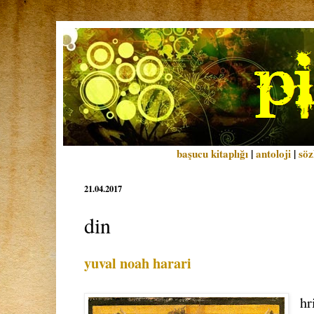
başucu kitaplığı
|
antoloji
|
söz
21.04.2017
din
yuval noah harari
hr