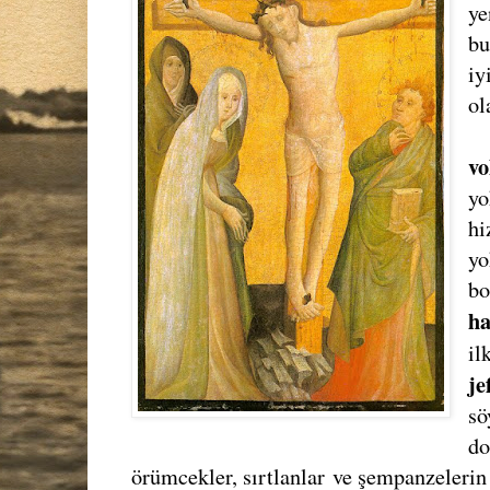
ye
bu
iy
ol
vo
yo
h
yo
bo
h
il
je
sö
do
örümcekler, sırtlanlar
ve şempanzelerin 