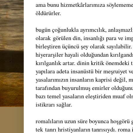
ama bunu hizmetkârlarımıza söylememeli
öldürürler.
bugün çoğunlukla ayrımcılık, anlaşmazlı
olarak
görülen din, insanlığı para ve imp
birleştiren üçüncü şey olarak sayılabili
hiyerarşiler hayali olduğundan kırılgan
kırılganlık artar. dinin kritik önemdeki t
yapılara adeta insanüstü bir meşruiyet ve
yasalarımızın insanların kaprisi değil, m
tarafından buyurulmuş emirler olduğunu 
bazı temel yasaların eleştiriden muaf o
istikrarı sağlar.
romalıların uzun süre boyunca hoşgörü g
tek
tanrı hristiyanların tanrısıydı. roma