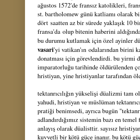
ağustos 1572'de fransız katolikleri, frans
st. bartholomew günü katliamı olarak bi
dört
saatten az bir sürede yaklaşık 10 bi
fransa'da
olup bitenin haberini aldığınd
bu durumu kutlamak için özel ayinler dü
vasari
'yi vatikan'ın
odalarından birini k
donatması için görevlendirdi. bu yirmi d
imparatorluğu tarihinde öldürülenden ço
hristiyan, yine hristiyanlar tarafından ö
tektanrıcılığın yükselişi düalizmi tam o
yahudi, hristiyan ve müslüman tektanrıcı
pratiği benimsedi, ayrıca bugün "tektanr
adlandırdığımız sistemin bazı en temel f
anlayış olarak düalisttir. sayısız hristi
kuvvetli bir kötü güce inanır. bu kötü gü