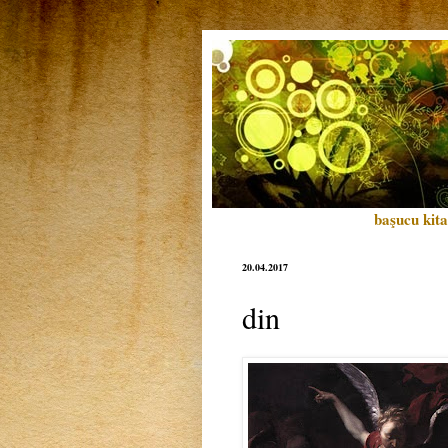
başucu kita
20.04.2017
din