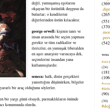
değil, yumuşamış egolarını
(369
.dip
okşayan bir üstünlük duygusu da
(265
bulurlar; o kendilerini
diğerlerinden üstün kılacaktır.
(551
(370
george orwell:
kişinin tanrı ve
.mo
insan arasında bir seçim yapması
.per
(542
gerekir ve tüm radikaller ve
ilericiler, en yumuşak liberalden
en aşırı anarşiste varıncaya dek,
TEMA
seçimlerini insandan yana
#abd
kullanmışlardır.
(24)
(181
seneca:
halk, dinin gerçekleri
(106
yansıttığını düşünürken, bilgeler
#cesar
 yararlı bir araç olduğunu söylerler.
#deh
(90)
en bir yargı günü olsaydı, parmaklıkların önünde
(30)
avacı konumunda olurdu.
#do