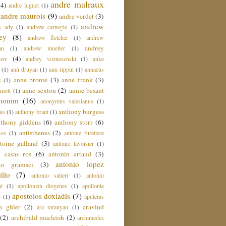
andre malraux
(4)
andre luguet
(1)
andre maurois
(9)
andre verdet
(3)
andrew
s ady
(1)
andrew carnegie
(1)
ey
(8)
andrew fletcher
(1)
andrew
andrey
an
(1)
andrew mueller
(1)
nov
(4)
andrey voznesenski
(1)
anke
(1)
ann druyan
(1)
ann rippin
(1)
annaeus
anne bronte
(3)
anne frank
(3)
s
(1)
anne sexton
(2)
annie besant
amott
(1)
nonim
(16)
anonymus valesianus
(1)
anthony burgess
us
(1)
anthony brant
(1)
nthony giddens
(6)
anthony storr
(6)
antisthenes
(2)
nos
(1)
antoine furetiere
toine galland
(3)
antoine lavoisier
(1)
i casas ros
(6)
antonin artaud
(3)
antonio lopez
io gramsci
(3)
llo
(7)
antonio salieri
(1)
antonio
hi
(1)
apollonialı diogenes
(1)
apollonie
apostolos doxiadis
(7)
r
(1)
apuleius
a güler
(2)
aravind
ara toranyan
(1)
(2)
archibald macleish
(2)
archimedes