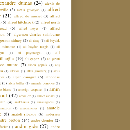
lexandre dumas
(24)
alexis de
alfred
ville
(3)
alexis govciyan
(1)
r
(21)
alfred de musset
(3)
alfred
n
(5)
alfred hitchcock
(2)
alfred north
head
(5)
alfred
alfred noyes
(1)
son
(4)
algernon charles swinburne
gernon sidney
(2)
ali akay
(1)
ali baydak
i bulunmaz
(1)
ali haydar nergis
(1)
ali
ali
ğlu
(1)
ali poyrazoğlu
(1)
üllüoğlu
(19)
ali çapan
(2)
ali şeriati
lice munro
(7)
alison gopnik
(1)
aliş
ğlu
(1)
alkaios
(1)
allen ginsberg
(1)
alois
alper canıgüz
(6)
alphonse
der
(1)
t
(3)
alvin toffler
(1)
amanda donohoe
(1)
amin
e bierce
(1)
amerigo vespucci
(1)
ouf
(42)
amos oz
(1)
amotz zahavi
(1)
 nin
(4)
anakharsis
(1)
anaksagoras
(1)
anatole
mandros
(1)
anaksimenes
(1)
e
(8)
anatoli ribakov
(6)
andersen
ndre breton
(14)
andre chenier
(2)
andre gide
(27)
andre
dacier
(1)