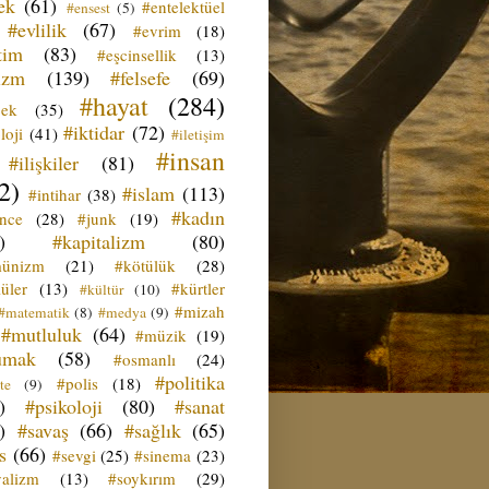
ek
(61)
#entelektüel
#ensest
(5)
#evlilik
(67)
#evrim
(18)
tim
(83)
#eşcinsellik
(13)
izm
(139)
#felsefe
(69)
#hayat
(284)
çek
(35)
#iktidar
(72)
loji
(41)
#iletişim
#insan
#ilişkiler
(81)
2)
#islam
(113)
#intihar
(38)
#kadın
ence
(28)
#junk
(19)
)
#kapitalizm
(80)
ünizm
(21)
#kötülük
(28)
üler
(13)
#kürtler
#kültür
(10)
#mizah
#matematik
(8)
#medya
(9)
#mutluluk
(64)
#müzik
(19)
umak
(58)
#osmanlı
(24)
#politika
#polis
(18)
te
(9)
)
#psikoloji
(80)
#sanat
)
#savaş
(66)
#sağlık
(65)
s
(66)
#sevgi
(25)
#sinema
(23)
yalizm
(13)
#soykırım
(29)