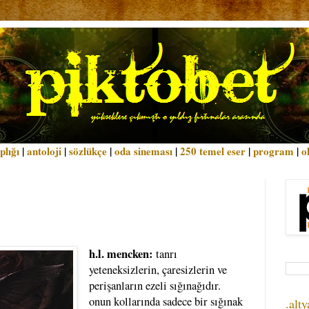
plığı
|
antoloji
|
sözlükçe
|
oda sineması
|
250 temel eser
|
program
|
o
h.l. mencken:
tanrı
yeteneksizlerin, çaresizlerin ve
perişanların ezeli sığınağıdır.
onun kollarında sadece bir sığınak
.alty