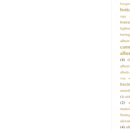
bosque
bott
sage
toura
light
turing
alber
cam
albe
(4)
a
albert
alberto
von wa
huxl
amenab
(1)
ale
(2)
manz
flemin
alexa
a
(4)