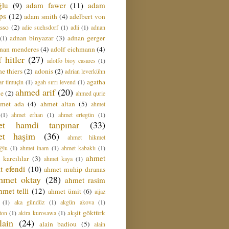
ğlu
(9)
adam fawer
(11)
adam
ips
(12)
adam smith
(4)
adelbert von
sso
(2)
adie suehsdorf
(1)
adli
(1)
adnan
adnan binyazar
(3)
adnan gerger
(1)
nan menderes
(4)
adolf eichmann
(4)
f hitler
(27)
adolfo bioy casares
(1)
e thiers
(2)
adonis
(2)
adrian leverkühn
agatha
ar timuçin
(1)
agah sırrı levend
(1)
ahmed arif
(20)
ie
(2)
ahmed qurie
hmet ada
(4)
ahmet altan
(5)
ahmet
(1)
ahmet erhan
(1)
ahmet ertegün
(1)
et hamdi tanpınar
(33)
et haşim
(36)
ahmet hikmet
ğlu
(1)
ahmet inam
(1)
ahmet kabaklı
(1)
ahmet
 karcılılar
(3)
ahmet kaya
(1)
t efendi
(10)
ahmet muhip dıranas
hmet oktay
(28)
ahmet rasim
hmet telli
(12)
ahmet ümit
(6)
aijaz
(1)
aka gündüz
(1)
akgün akova
(1)
akşit göktürk
ton
(1)
akira kurosawa
(1)
lain
(24)
alain badiou
(5)
alain