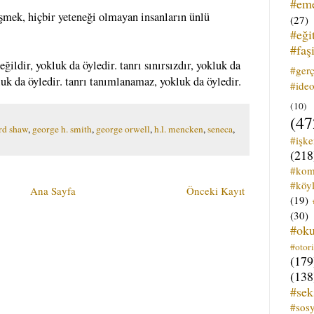
#em
üşmek, hiçbir yeteneği olmayan insanların ünlü
(27)
#eği
#faş
ğildir, yokluk da öyledir. tanrı sınırsızdır, yokluk da
#ger
luk da öyledir. tanrı tanımlanamaz, yokluk da öyledir.
#ideo
(10)
(47
rd shaw
,
george h. smith
,
george orwell
,
h.l. mencken
,
seneca
,
#işk
(218
#kom
#köyl
Ana Sayfa
Önceki Kayıt
(19)
(30)
#ok
#otori
(179
(138
#sek
#sos