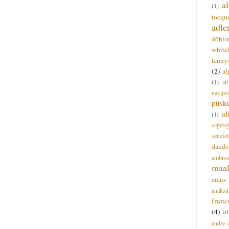
a
(1)
tocque
adle
döbli
white
tenny
(2)
al
(1)
al
nakıpo
püsk
a
(1)
sağıro
senefel
daude
ambros
maal
anais
anaksi
franc
a
(4)
andre 