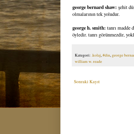
george bernard shaw:
şehit d
olmalarının tek yoludur.
george h. smith:
tanrı madde de
öyledir. tanrı görünmezdir, yok
Kategori:
.kolaj
,
#din
,
george berna
william w. reade
Sonraki Kayıt