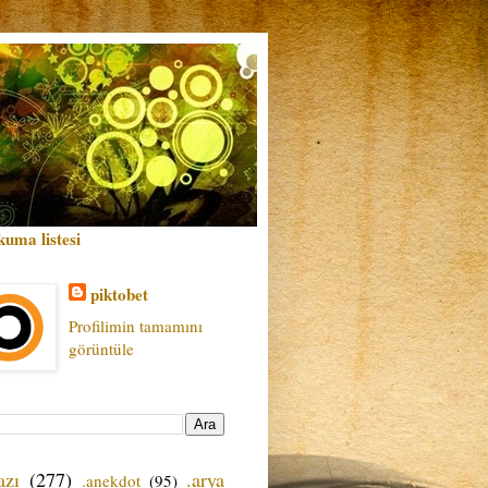
kuma listesi
piktobet
Profilimin tamamını
görüntüle
azı
(277)
.arya
.anekdot
(95)