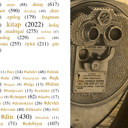
)
.detay
(617)
.arşiv
(88)
not
(590)
.dize
.diyalog
(49)
)
.epilog
(179)
.fragman
.kitap
(2022)
)
.kolaj
)
.madrigal
(275)
.mektup
(47)
nolog
(229)
.nedir
(49)
sona
(255)
.öykü
(211)
.şiir
)
#acı
(14)
#adalet
(46)
#ahlak
(11)
#aşk
#aile
(39)
#anarşizm
(6)
)
#bilim
#bilgi
(13)
#başarı
(9)
)
#burjuvazi
(13)
#cehalet
(17)
#cinayet
(62)
#darbe
(17)
et
(9)
#devlet
a
(35)
#demokrasi
(26)
#devrim
(40)
#diktatör
(36)
#dil
#din
(430)
#dostluk
(11)
ğa
(71)
#edebiyat
(107)