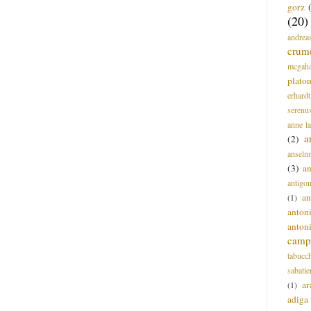
gorz
(20)
andrea
crum
mcgah
plato
erhardt
serenu
anne l
a
(2)
anselm
(3)
a
antigo
an
(1)
anton
anton
campi
tabucc
sabatie
ar
(1)
adiga