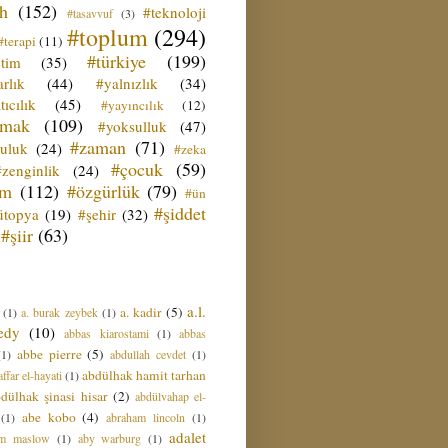
ih
(152)
#teknoloji
#tasavvuf
(3)
#toplum
(294)
#terapi
(11)
#türkiye
(199)
etim
(35)
rlık
(44)
#yalnızlık
(34)
tıcılık
(45)
#yayıncılık
(12)
zmak
(109)
#yoksulluk
(47)
#zaman
(71)
culuk
(24)
#zeka
#çocuk
(59)
#zenginlik
(24)
üm
(112)
#özgürlük
(79)
#ün
#şiddet
ütopya
(19)
#şehir
(32)
#şiir
(63)
a.l.
a. kadir
(5)
(1)
a. burak zeybek
(1)
edy
(10)
abbas kiarostami
(1)
abbas
abbe pierre
(5)
(1)
abdullah cevdet
(1)
abdülhak hamit tarhan
ffar el-hayati
(1)
dülhak şinasi hisar
(2)
abdülvahap el-
abe kobo
(4)
(1)
abraham lincoln
(1)
adalet
am maslow
(1)
aby warburg
(1)