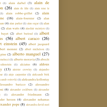
alain de
alain darbel
(3)
t
(1)
on
(26)
alain de lille
(1)
alain rene le
alain
alain robbe-grillet
(2)
(1)
ine
(16)
alain-fournier
(2)
alan
man
(4)
alan
alan parker
(1)
alan sugar
(1)
(2)
alan watts
(4)
alasdair mcintyre
(1)
albert
t bayet
(2)
albert burloud
(1)
us
(56)
albert caraco
(26)
rt einstein
(45)
albert jacquard
lbert memmi
(2)
albert michelson
(1)
alberto manguel
(27)
 pine
(2)
alberto moravia
(3)
 melucci
(1)
albrecht
aldous
alciatus
(6)
llenstein
(1)
ey
(13)
aleister crowley
(1)
alejandro
ar
(1)
alejo carpentier
(1)
aleksandr blok
aleksandra kollontay
ksandr ostrovki
(1)
alessandro baricco
(2)
alessandro
oni
(6)
alexander cockburn
(1)
alexander
alexander friedmann
(2)
g
(1)
nder herzen
(4)
alexander nehamas
lexander pope
(8)
alexandra david-neel