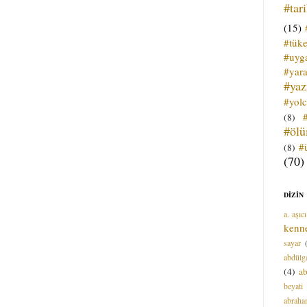
#tar
(15)
#tük
#uyga
#yara
#ya
#yol
(8)
#öl
#
(8)
(70)
DİZİN
a. aşıcı
kenn
sayar
abdülga
(4)
ab
beyati
abrah