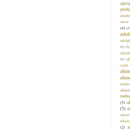
ağao
phill
chami
adıvar
(4)
ad
adol
adolph
(1)
afş
christ
a
(1)
cemal
ahm
ahm
müftüo
ahmet
mitha
a
(5)
(7)
a
ahmad
akhena
a
(2)