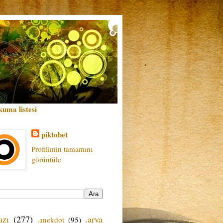
kuma listesi
piktobet
Profilimin tamamını
görüntüle
azı
(277)
.arya
.anekdot
(95)