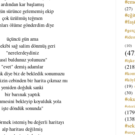
#em
ardından kar başlamış
(27)
gün sürünce gelememiş ekip
#eği
çok üzülmüş teğmen
#faş
ları ölüme gönderdim diye
#ger
#ideo
üçüncü gün ama
 ekibi sağ salim dönmüş geri
(10)
(47
"nerelerdeydiniz
asıl buldunuz yolunuzu"
#işk
(218
"evet" demiş adamlar
#kom
k diye biz de bekledik sonumuzu
#köyl
izin cebinden bir harita çıkmaz mı
(19)
yeniden doğduk sanki
(30)
bir barınak yaptık
#ok
nmesini bekleyip koyulduk yola
#otori
işte döndük sonunda"
(179
(138
rmek istemiş bu değerli haritayı
#sek
alp haritası değilmiş
#sos