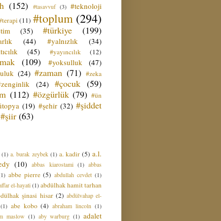
ih
(152)
#teknoloji
#tasavvuf
(3)
#toplum
(294)
#terapi
(11)
#türkiye
(199)
etim
(35)
rlık
(44)
#yalnızlık
(34)
tıcılık
(45)
#yayıncılık
(12)
zmak
(109)
#yoksulluk
(47)
#zaman
(71)
culuk
(24)
#zeka
#çocuk
(59)
#zenginlik
(24)
üm
(112)
#özgürlük
(79)
#ün
#şiddet
ütopya
(19)
#şehir
(32)
#şiir
(63)
a.l.
a. kadir
(5)
(1)
a. burak zeybek
(1)
edy
(10)
abbas kiarostami
(1)
abbas
abbe pierre
(5)
(1)
abdullah cevdet
(1)
abdülhak hamit tarhan
ffar el-hayati
(1)
dülhak şinasi hisar
(2)
abdülvahap el-
abe kobo
(4)
(1)
abraham lincoln
(1)
adalet
am maslow
(1)
aby warburg
(1)