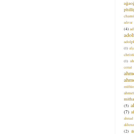
ağao
phill
chami
adıvar
(4)
ad
adol
adolph
(1)
afş
christ
a
(1)
cemal
ahm
ahm
müftüo
ahmet
mitha
a
(5)
(7)
a
ahmad
akhena
a
(2)