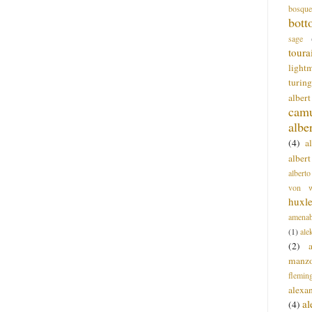
bosque
bott
sage
toura
light
turing
alber
cam
albe
(4)
a
albert
alberto
von wa
huxl
amenab
(1)
ale
(2)
manz
flemin
alexa
a
(4)