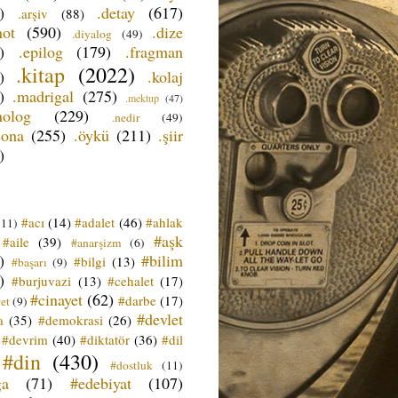
)
.detay
(617)
.arşiv
(88)
not
(590)
.dize
.diyalog
(49)
)
.epilog
(179)
.fragman
.kitap
(2022)
)
.kolaj
)
.madrigal
(275)
.mektup
(47)
nolog
(229)
.nedir
(49)
sona
(255)
.öykü
(211)
.şiir
)
#acı
(14)
#adalet
(46)
#ahlak
(11)
#aşk
#aile
(39)
#anarşizm
(6)
)
#bilim
#bilgi
(13)
#başarı
(9)
)
#burjuvazi
(13)
#cehalet
(17)
#cinayet
(62)
#darbe
(17)
et
(9)
#devlet
a
(35)
#demokrasi
(26)
#devrim
(40)
#diktatör
(36)
#dil
#din
(430)
#dostluk
(11)
ğa
(71)
#edebiyat
(107)