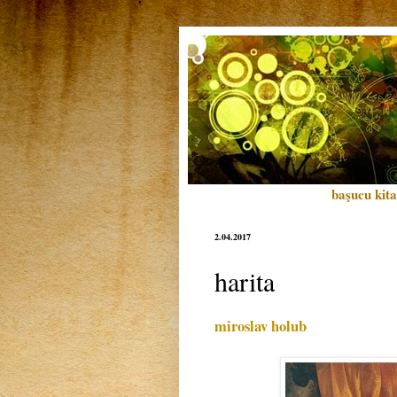
başucu kita
2.04.2017
harita
miroslav holub