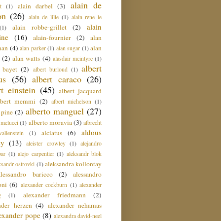
alain de
alain darbel
(3)
t
(1)
on
(26)
alain de lille
(1)
alain rene le
alain
alain robbe-grillet
(2)
(1)
ine
(16)
alain-fournier
(2)
alan
man
(4)
alan
alan parker
(1)
alan sugar
(1)
(2)
alan watts
(4)
alasdair mcintyre
(1)
albert
t bayet
(2)
albert burloud
(1)
us
(56)
albert caraco
(26)
rt einstein
(45)
albert jacquard
lbert memmi
(2)
albert michelson
(1)
alberto manguel
(27)
 pine
(2)
alberto moravia
(3)
 melucci
(1)
albrecht
aldous
alciatus
(6)
llenstein
(1)
ey
(13)
aleister crowley
(1)
alejandro
ar
(1)
alejo carpentier
(1)
aleksandr blok
aleksandra kollontay
ksandr ostrovki
(1)
alessandro baricco
(2)
alessandro
oni
(6)
alexander cockburn
(1)
alexander
alexander friedmann
(2)
g
(1)
nder herzen
(4)
alexander nehamas
lexander pope
(8)
alexandra david-neel