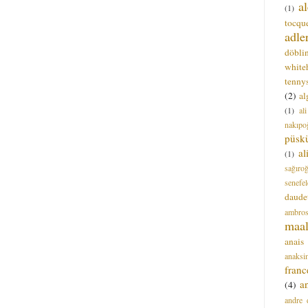
a
(1)
tocque
adle
döbli
white
tenny
(2)
al
(1)
al
nakıpo
püsk
a
(1)
sağıro
senefel
daude
ambros
maal
anais
anaksi
franc
a
(4)
andre 