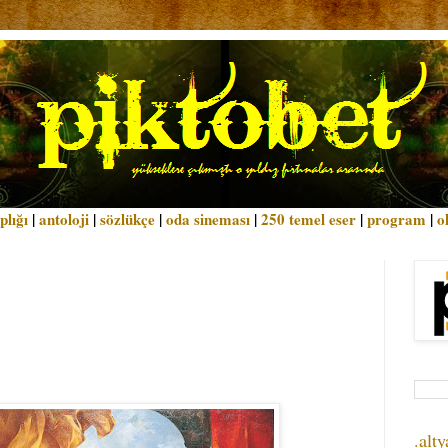
plığı
|
antoloji
|
sözlükçe
|
oda sineması
|
250 temel eser
|
program
|
o
.alty