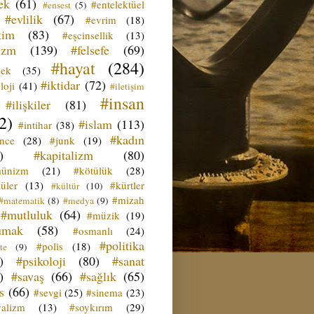
ek
(61)
#entelektüel
#ensest
(5)
#evlilik
(67)
#evrim
(18)
tim
(83)
#eşcinsellik
(13)
izm
(139)
#felsefe
(69)
#hayat
(284)
çek
(35)
#iktidar
(72)
loji
(41)
#iletişim
#insan
#ilişkiler
(81)
2)
#islam
(113)
#intihar
(38)
#kadın
ence
(28)
#junk
(19)
)
#kapitalizm
(80)
ünizm
(21)
#kötülük
(28)
üler
(13)
#kürtler
#kültür
(10)
#mizah
#matematik
(8)
#medya
(9)
#mutluluk
(64)
#müzik
(19)
umak
(58)
#osmanlı
(24)
#politika
#polis
(18)
te
(9)
)
#psikoloji
(80)
#sanat
)
#savaş
(66)
#sağlık
(65)
s
(66)
#sevgi
(25)
#sinema
(23)
yalizm
(13)
#soykırım
(29)