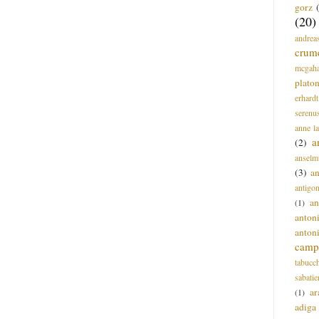
gorz
(20)
andrea
crum
mcgah
plato
erhardt
serenu
anne l
a
(2)
anselm
(3)
a
antigo
an
(1)
anton
anton
campi
tabucc
sabatie
ar
(1)
adiga