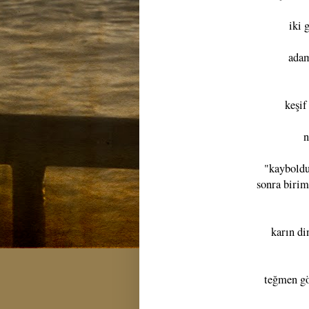
iki 
adam
keşif
n
"kayboldu
sonra birim
karın di
teğmen gö