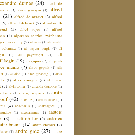
lexandre dumas
(24)
alexis de
alfred
ville
(3)
alexis govciyan
(1)
r
(21)
alfred de musset
(3)
alfred
n
(5)
alfred hitchcock
(2)
alfred north
head
(5)
alfred
alfred noyes
(1)
son
(4)
algernon charles swinburne
gernon sidney
(2)
ali akay
(1)
ali baydak
i bulunmaz
(1)
ali haydar nergis
(1)
ali
ali
ğlu
(1)
ali poyrazoğlu
(1)
üllüoğlu
(19)
ali çapan
(2)
ali şeriati
lice munro
(7)
alison gopnik
(1)
aliş
ğlu
(1)
alkaios
(1)
allen ginsberg
(1)
alois
alper canıgüz
(6)
alphonse
der
(1)
t
(3)
alvin toffler
(1)
amanda donohoe
(1)
amin
e bierce
(1)
amerigo vespucci
(1)
ouf
(42)
amos oz
(1)
amotz zahavi
(1)
 nin
(4)
anakharsis
(1)
anaksagoras
(1)
anatole
mandros
(1)
anaksimenes
(1)
e
(8)
anatoli ribakov
(6)
andersen
ndre breton
(14)
andre chenier
(2)
andre gide
(27)
andre
dacier
(1)