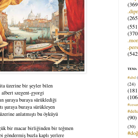
(369
.dip
(265
(551
(370
.mo
.per
(542
TEMA
#abd
(24)
ita üzerine bir şeyler bilen
(181
albert szegent-gyorgi
(106
ın şuraya buraya sürüklediği
#cesar
tı şuraya buraya sürükleyen
#deh
 üzerine anlatmıştı bu öyküyü
(90)
(30)
çük bir macar birliğinden bir teğmen
#do
bi göndermiş buzla kaplı yerlere