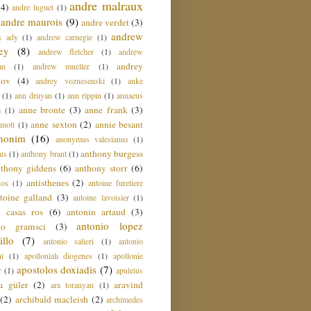
andre malraux
(4)
andre luguet
(1)
andre maurois
(9)
andre verdet
(3)
andrew
s ady
(1)
andrew carnegie
(1)
ey
(8)
andrew fletcher
(1)
andrew
andrey
an
(1)
andrew mueller
(1)
nov
(4)
andrey voznesenski
(1)
anke
(1)
ann druyan
(1)
ann rippin
(1)
annaeus
anne bronte
(3)
anne frank
(3)
s
(1)
anne sexton
(2)
annie besant
amott
(1)
nonim
(16)
anonymus valesianus
(1)
anthony burgess
us
(1)
anthony brant
(1)
nthony giddens
(6)
anthony storr
(6)
antisthenes
(2)
nos
(1)
antoine furetiere
toine galland
(3)
antoine lavoisier
(1)
i casas ros
(6)
antonin artaud
(3)
antonio lopez
io gramsci
(3)
llo
(7)
antonio salieri
(1)
antonio
hi
(1)
apollonialı diogenes
(1)
apollonie
apostolos doxiadis
(7)
r
(1)
apuleius
a güler
(2)
aravind
ara toranyan
(1)
(2)
archibald macleish
(2)
archimedes