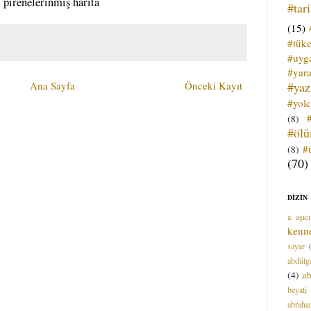
pirenelerinmiş harita
#tar
(15)
#tük
#uyga
#yara
#ya
Ana Sayfa
Önceki Kayıt
#yol
(8)
#öl
#
(8)
(70)
DİZİN
a. aşıcı
kenn
sayar
abdülga
(4)
ab
beyati
abrah