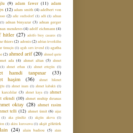
ğlu
(9)
adam fawer
(11)
adam
ips
(12)
adam smith
(4)
adelbert von
sso
(2)
adie suehsdorf
(1)
adli
(1)
adnan
adnan binyazar
(3)
adnan gerger
(1)
nan menderes
(4)
adolf eichmann
(4)
f hitler
(27)
adolfo bioy casares
(1)
e thiers
(2)
adonis
(2)
adrian leverkühn
agatha
ar timuçin
(1)
agah sırrı levend
(1)
ahmed arif
(20)
ie
(2)
ahmed qurie
hmet ada
(4)
ahmet altan
(5)
ahmet
(1)
ahmet erhan
(1)
ahmet ertegün
(1)
et hamdi tanpınar
(33)
et haşim
(36)
ahmet hikmet
ğlu
(1)
ahmet inam
(1)
ahmet kabaklı
(1)
ahmet
 karcılılar
(3)
ahmet kaya
(1)
t efendi
(10)
ahmet muhip dıranas
hmet oktay
(28)
ahmet rasim
hmet telli
(12)
ahmet ümit
(6)
aijaz
(1)
aka gündüz
(1)
akgün akova
(1)
akşit göktürk
ton
(1)
akira kurosawa
(1)
lain
(24)
alain badiou
(5)
alain