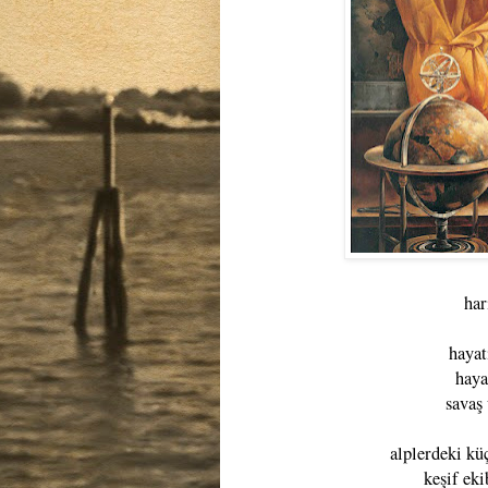
har
hayat
haya
savaş
alplerdeki kü
keşif eki