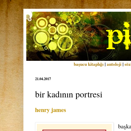
başucu kitaplığı
|
antoloji
|
söz
21.04.2017
bir kadının portresi
henry james
başk