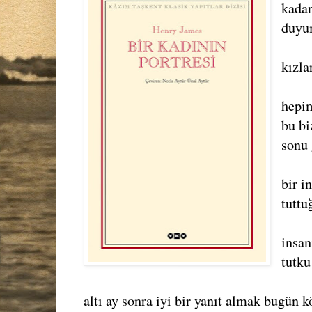
kadar
duyum
kızla
hepim
bu bi
sonu 
bir i
tuttu
insan
tutku
altı ay sonra iyi bir yanıt almak bugün k