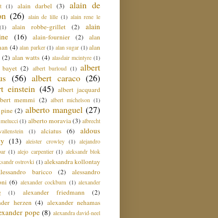
alain de
alain darbel
(3)
t
(1)
on
(26)
alain de lille
(1)
alain rene le
alain
alain robbe-grillet
(2)
(1)
ine
(16)
alain-fournier
(2)
alan
man
(4)
alan
alan parker
(1)
alan sugar
(1)
(2)
alan watts
(4)
alasdair mcintyre
(1)
albert
t bayet
(2)
albert burloud
(1)
us
(56)
albert caraco
(26)
rt einstein
(45)
albert jacquard
lbert memmi
(2)
albert michelson
(1)
alberto manguel
(27)
 pine
(2)
alberto moravia
(3)
 melucci
(1)
albrecht
aldous
alciatus
(6)
llenstein
(1)
ey
(13)
aleister crowley
(1)
alejandro
ar
(1)
alejo carpentier
(1)
aleksandr blok
aleksandra kollontay
ksandr ostrovki
(1)
alessandro baricco
(2)
alessandro
oni
(6)
alexander cockburn
(1)
alexander
alexander friedmann
(2)
g
(1)
nder herzen
(4)
alexander nehamas
lexander pope
(8)
alexandra david-neel