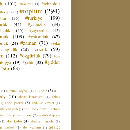
ih
(152)
#teknoloji
#tasavvuf
(3)
#toplum
(294)
#terapi
(11)
#türkiye
(199)
etim
(35)
rlık
(44)
#yalnızlık
(34)
tıcılık
(45)
#yayıncılık
(12)
zmak
(109)
#yoksulluk
(47)
#zaman
(71)
culuk
(24)
#zeka
#çocuk
(59)
#zenginlik
(24)
üm
(112)
#özgürlük
(79)
#ün
#şiddet
ütopya
(19)
#şehir
(32)
#şiir
(63)
a.l.
a. kadir
(5)
(1)
a. burak zeybek
(1)
edy
(10)
abbas kiarostami
(1)
abbas
abbe pierre
(5)
(1)
abdullah cevdet
(1)
abdülhak hamit tarhan
ffar el-hayati
(1)
dülhak şinasi hisar
(2)
abdülvahap el-
abe kobo
(4)
(1)
abraham lincoln
(1)
adalet
am maslow
(1)
aby warburg
(1)