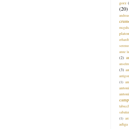
gorz
(20)
andrea
crum
mcgah
plato
erhardt
serenu
anne l
a
(2)
anselm
(3)
a
antigo
an
(1)
anton
anton
campi
tabucc
sabatie
ar
(1)
adiga