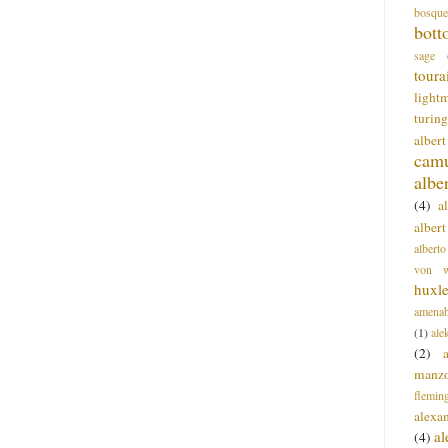
bosque
bott
sage
toura
light
turing
alber
cam
albe
(4)
a
albert
alberto
von wa
huxl
amenab
(1)
ale
(2)
manz
flemin
alexa
a
(4)