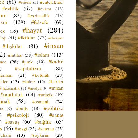
ek
(61)
#entelektüel
#ensest
(5)
#evlilik
(67)
#evrim
(18)
tim
(83)
#eşcinsellik
(13)
izm
(139)
#felsefe
(69)
#hayat
(284)
çek
(35)
#iktidar
(72)
loji
(41)
#iletişim
#insan
#ilişkiler
(81)
2)
#islam
(113)
#intihar
(38)
#kadın
ence
(28)
#junk
(19)
)
#kapitalizm
(80)
ünizm
(21)
#kötülük
(28)
üler
(13)
#kürtler
#kültür
(10)
#mizah
#matematik
(8)
#medya
(9)
#mutluluk
(64)
#müzik
(19)
umak
(58)
#osmanlı
(24)
#politika
#polis
(18)
te
(9)
)
#psikoloji
(80)
#sanat
)
#savaş
(66)
#sağlık
(65)
s
(66)
#sevgi
(25)
#sinema
(23)
yalizm
(13)
#soykırım
(29)