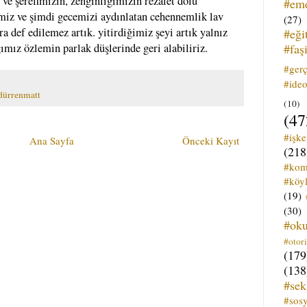
 ve şerefimizin, zenginliğimizin rezalet dolu
#em
imiz ve şimdi gecemizi aydınlatan cehennemlik lav
(27)
a def edilemez artık. yitirdiğimiz şeyi artık yalnız
#eği
#faş
ımız özlemin parlak düşlerinde geri alabiliriz.
#ger
#ideo
 dürrenmatt
(10)
(47
#işk
Ana Sayfa
Önceki Kayıt
(218
#kom
#köyl
(19)
(30)
#ok
#otori
(179
(138
#sek
#sos