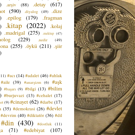
)
.detay
(617)
.arşiv
(88)
not
(590)
.dize
.diyalog
(49)
)
.epilog
(179)
.fragman
.kitap
(2022)
)
.kolaj
)
.madrigal
(275)
.mektup
(47)
nolog
(229)
.nedir
(49)
sona
(255)
.öykü
(211)
.şiir
)
#acı
(14)
#adalet
(46)
#ahlak
(11)
#aşk
#aile
(39)
#anarşizm
(6)
)
#bilim
#bilgi
(13)
#başarı
(9)
)
#burjuvazi
(13)
#cehalet
(17)
#cinayet
(62)
#darbe
(17)
et
(9)
#devlet
a
(35)
#demokrasi
(26)
#devrim
(40)
#diktatör
(36)
#dil
#din
(430)
#dostluk
(11)
ğa
(71)
#edebiyat
(107)