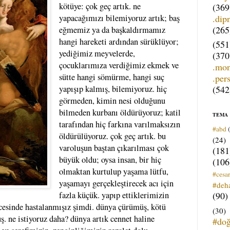
kötüye: çok geç artık. ne
(369
.dip
yapacağımızı bilemiyoruz artık; baş
(265
eğmemiz ya da başkaldırmamız
hangi hareketi ardından sürüklüyor;
(551
yediğimiz meyvelerde,
(370
çocuklarımıza verdiğimiz ekmek ve
.mo
sütte hangi sömürme, hangi suç
.per
(542
yapışıp kalmış, bilemiyoruz. hiç
görmeden, kimin nesi olduğunu
bilmeden kurbanı öldürüyoruz; katil
TEMA
tarafından hiç farkına varılmaksızın
#abd
öldürülüyoruz. çok geç artık. bu
(24)
varoluşun baştan çıkarılması çok
(181
büyük oldu; oysa insan, bir hiç
(106
olmaktan kurtulup yaşama lütfu,
#cesar
yaşamayı gerçekleştirecek acı için
#deh
(90)
fazla küçük. yapıp ettiklerimizin
cesinde hastalanmışız şimdi. dünya çürümüş, kötü
(30)
. ne istiyoruz daha? dünya artık cennet haline
#do