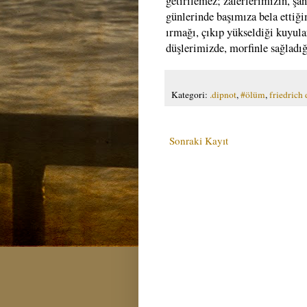
getirilemez; zaferlerimizin, şan
günlerinde başımıza bela ettiğ
ırmağı, çıkıp yükseldiği kuyular
düşlerimizde, morfinle sağladığ
Kategori:
.dipnot
,
#ölüm
,
friedrich
Sonraki Kayıt