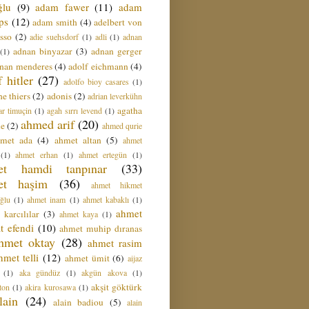
ğlu
(9)
adam fawer
(11)
adam
ips
(12)
adam smith
(4)
adelbert von
sso
(2)
adie suehsdorf
(1)
adli
(1)
adnan
adnan binyazar
(3)
adnan gerger
(1)
nan menderes
(4)
adolf eichmann
(4)
f hitler
(27)
adolfo bioy casares
(1)
e thiers
(2)
adonis
(2)
adrian leverkühn
agatha
ar timuçin
(1)
agah sırrı levend
(1)
ahmed arif
(20)
ie
(2)
ahmed qurie
hmet ada
(4)
ahmet altan
(5)
ahmet
(1)
ahmet erhan
(1)
ahmet ertegün
(1)
et hamdi tanpınar
(33)
et haşim
(36)
ahmet hikmet
ğlu
(1)
ahmet inam
(1)
ahmet kabaklı
(1)
ahmet
 karcılılar
(3)
ahmet kaya
(1)
t efendi
(10)
ahmet muhip dıranas
hmet oktay
(28)
ahmet rasim
hmet telli
(12)
ahmet ümit
(6)
aijaz
(1)
aka gündüz
(1)
akgün akova
(1)
akşit göktürk
ton
(1)
akira kurosawa
(1)
lain
(24)
alain badiou
(5)
alain