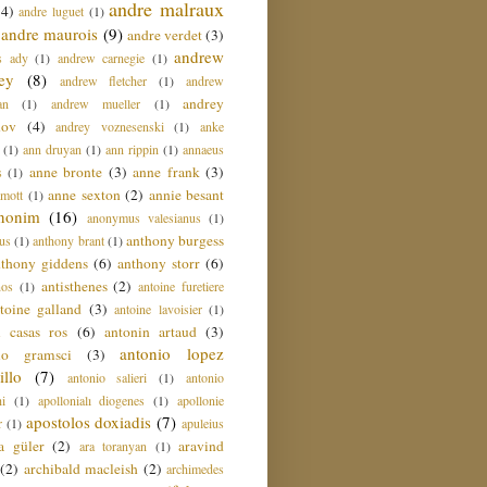
andre malraux
(4)
andre luguet
(1)
andre maurois
(9)
andre verdet
(3)
andrew
s ady
(1)
andrew carnegie
(1)
ey
(8)
andrew fletcher
(1)
andrew
andrey
an
(1)
andrew mueller
(1)
nov
(4)
andrey voznesenski
(1)
anke
(1)
ann druyan
(1)
ann rippin
(1)
annaeus
anne bronte
(3)
anne frank
(3)
s
(1)
anne sexton
(2)
annie besant
amott
(1)
nonim
(16)
anonymus valesianus
(1)
anthony burgess
us
(1)
anthony brant
(1)
nthony giddens
(6)
anthony storr
(6)
antisthenes
(2)
nos
(1)
antoine furetiere
toine galland
(3)
antoine lavoisier
(1)
i casas ros
(6)
antonin artaud
(3)
antonio lopez
io gramsci
(3)
llo
(7)
antonio salieri
(1)
antonio
hi
(1)
apollonialı diogenes
(1)
apollonie
apostolos doxiadis
(7)
r
(1)
apuleius
a güler
(2)
aravind
ara toranyan
(1)
(2)
archibald macleish
(2)
archimedes