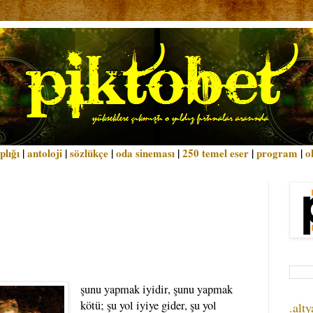
plığı
|
antoloji
|
sözlükçe
|
oda sineması
|
250 temel eser
|
program
|
o
şunu yapmak iyidir, şunu yapmak
kötü; şu yol iyiye gider, şu yol
.alty