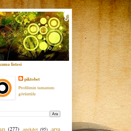
kuma listesi
piktobet
Profilimin tamamını
görüntüle
azı
(277)
.arya
.anekdot
(95)