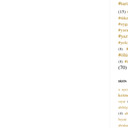
#tar
(15)
#tük
#uyga
#yara
#ya
#yol
(8)
#öl
#
(8)
(70)
DİZİN
a. aşıcı
kenn
sayar
abdülga
(4)
ab
beyati
abrah