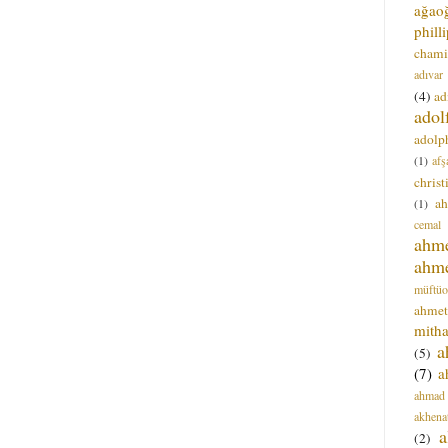
ağao
phill
chami
adıvar
(4)
ad
adol
adolph
(1)
afş
christ
a
(1)
cemal
ahm
ahm
müftüo
ahmet
mitha
a
(5)
(7)
a
ahmad
akhena
a
(2)