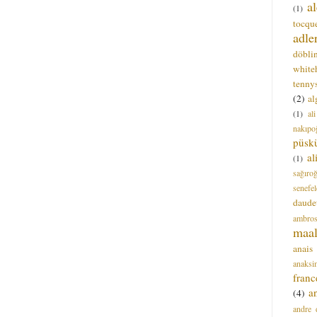
a
(1)
tocque
adle
döbli
white
tenny
(2)
al
(1)
al
nakıpo
püsk
a
(1)
sağıro
senefel
daude
ambros
maal
anais
anaksi
franc
a
(4)
andre 