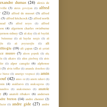
lexandre dumas
(24)
alexis de
alfred
ville
(3)
alexis govciyan
(1)
r
(21)
alfred de musset
(3)
alfred
n
(5)
alfred hitchcock
(2)
alfred north
head
(5)
alfred
alfred noyes
(1)
son
(4)
algernon charles swinburne
gernon sidney
(2)
ali akay
(1)
ali baydak
i bulunmaz
(1)
ali haydar nergis
(1)
ali
ali
ğlu
(1)
ali poyrazoğlu
(1)
üllüoğlu
(19)
ali çapan
(2)
ali şeriati
lice munro
(7)
alison gopnik
(1)
aliş
ğlu
(1)
alkaios
(1)
allen ginsberg
(1)
alois
alper canıgüz
(6)
alphonse
der
(1)
t
(3)
alvin toffler
(1)
amanda donohoe
(1)
amin
e bierce
(1)
amerigo vespucci
(1)
ouf
(42)
amos oz
(1)
amotz zahavi
(1)
 nin
(4)
anakharsis
(1)
anaksagoras
(1)
anatole
mandros
(1)
anaksimenes
(1)
e
(8)
anatoli ribakov
(6)
andersen
ndre breton
(14)
andre chenier
(2)
andre gide
(27)
andre
dacier
(1)